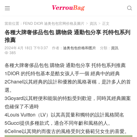


當前位置：
FEND DIOR 迪奥包包官网价格及圖片
資訊
正文
>
>
各種大牌奢侈品包包 購物袋 通勤包分享 托特包系列
推薦
2024年 4月 18日 下午3:37
作者：
迪奥包包价格和图片
分類：
資訊
385

各種大牌奢侈品包包 購物袋 通勤包分享 托特包系列推薦
1DIOR 的托特包基本是酷女孩人手一個 經典中的經典
2Chanel以其經典的設計和優雅的風格著稱，是許多人的首
選。
3Goyard以其輕便和能裝的特點受到歡迎，同時其經典圖案
也確保了不過時
4Louis Vuitton（LV）以其高質量和獨特的設計風格聞名
5Gucci提供多種款式，適合不同年齡和風格的人。
6Celine以其簡約而復古的風格受到文藝範兒女生的喜愛。