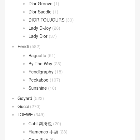
文章類目
BV
(594)
Andiamo
(30)
Andiamo 手拿包
(2)
Hop 斜挎包
(4)
Jodie 手提包
(17)
Loop 斜挎包
(4)
Parachute Bag
(10)
Sardine Hobo
(4)
Wallace Bag
(10)
Celine
(340)
Chanel
(669)
Dior
(508)
30 Montaigne
(9)
Dior Bobby
(4)
Dior Book Tote
(2)
Dior Caro
(15)