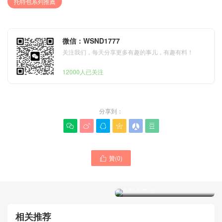
托特包系列推薦
微信：WSND1777
关注我们，每天分享更多有趣的事儿，有趣有料！
12000人已关注
分享到：






贊(
0
)

GUCCI品牌包包網站專櫃
奢侈品大牌包包如何正確選
Bamboo 1947系列竹節黑色
擇 手把手教你
小號手提包
相关推荐