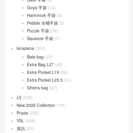
Dior Groove
(1)
Dior Saddle
(1)
DIOR TOUJOURS
(30)
Lady D-Joy
(26)
Lady Dior
(37)
Fendi
(582)
Baguette
(51)
By The Way
(23)
Fendigraphy
(18)
Peekaboo
(107)
Sunshine
(10)
Goyard
(523)
Gucci
(270)
LOEWE
(349)
Cubi 斜挎包
(20)
Flamenco 手袋
(23)