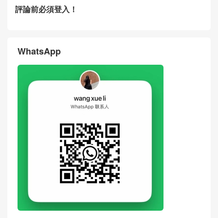
2026輕奢長款圓筒法棍腋下
包多款大牌合集
CHANEL 26春夏新品｜全色
香奈兒Chanel包包 26p系列春
系包包合集上新
夏包款全部圖鑒 壹眼心動
買包必看 2026最火奢侈品包
LV.Chanel包包奢侈品1:1,原
包大排名
版皮,頂級,原單這4個等級的貨
分別是什麼意思?
评论
搶沙發