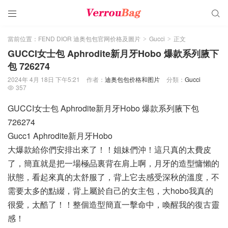


當前位置：
FEND DIOR 迪奥包包官网价格及圖片
Gucci
正文
>
>
GUCCI女士包 Aphrodite新月牙Hobo 爆款系列腋下
包 726274
2024年 4月 18日 下午5:21
作者：
迪奥包包价格和图片
分類：
Gucci
357

GUCCI女士包 Aphrodite新月牙Hobo 爆款系列腋下包
726274
Gucc1 Aphrodite新月牙Hobo
大爆款給你們安排出來了！！姐妹們沖！這只真的太費皮
了，簡直就是把一場極品裏背在肩上啊，月牙的造型慵懶的
狀態，看起來真的太舒服了，背上它去感受深秋的溫度，不
需要太多的點綴，背上屬於自己的女主包，大hobo我真的
很愛，太酷了！！整個造型簡直一擊命中，喚醒我的復古靈
感！