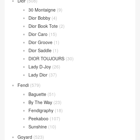
Loop 斜挎包
(4)
Parachute Bag
(10)
Sardine Hobo
(4)
Wallace Bag
(10)
Celine
(340)
Chanel
(669)
Dior
(508)
30 Montaigne
(9)
Dior Bobby
(4)
Dior Book Tote
(2)
Dior Caro
(15)
Dior Groove
(1)
Dior Saddle
(1)
DIOR TOUJOURS
(30)
Lady D-Joy
(26)
Lady Dior
(37)
Fendi
(579)