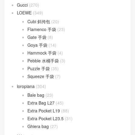
Baguette
(51)
By The Way
(23)
Fendigraphy
(18)
Peekaboo
(107)
Sunshine
(10)
Goyard
(523)
Gucci
(270)
LOEWE
(349)
Cubi 斜挎包
(20)
Flamenco 手袋
(23)
Gate 手袋
(8)
Goya 手袋
(14)
Hammock 手袋
(4)
Pebble 水桶手袋
(3)
Puzzle 手袋
(35)
Squeeze 手袋
(7)