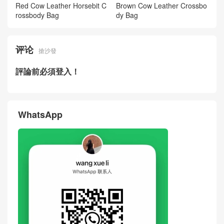
What Grade Are Gucci Bags
Gucci Horsebit 1955 Medium
Horsebit Baguette GG Mono
GG Monogram Canvas Shou
gram Crossbody Bag
lder Crossbody Bag Australia
New Gucci Women Bag 602
How To Spot Real Vs Fake G
204 Horsebit 1955 Medium
ucci Horsebit 1955 Medium
Red Cow Leather Horsebit C
Brown Cow Leather Crossbo
rossbody Bag
dy Bag
评论
搶沙發
評論前必須登入！
WhatsApp