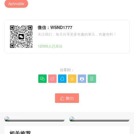
Aphrodite
微信：WSND1777
关注我们，每天分享更多有趣的事儿，有趣有料！
12000人已关注
分享到：






贊(
0
)
602204 GUCCI包包新加坡

GUCCI 白色Aphrodite系列
官網價格圖片 Horsebit
上身圖片欣賞 新月牙Hobo
1955馬鞍包
腋下包
相关推荐