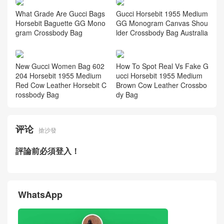
What Grade Are Gucci Bags
Gucci Horsebit 1955 Medium
Horsebit Baguette GG Mono
GG Monogram Canvas Shou
gram Crossbody Bag
lder Crossbody Bag Australia
New Gucci Women Bag 602
How To Spot Real Vs Fake G
204 Horsebit 1955 Medium
ucci Horsebit 1955 Medium
Red Cow Leather Horsebit C
Brown Cow Leather Crossbo
rossbody Bag
dy Bag
评论
搶沙發
評論前必須登入！
WhatsApp