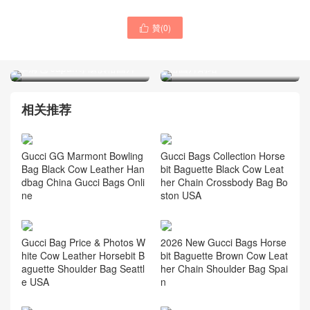
贊(
0
)

GUCCI女士包 GG Marmont
GUCCI馬卡龍經典款式 粉色
系列 經典款金扣黑色手袋價
單肩包 Japan專櫃價格圖片
格圖片網站
相关推荐
Gucci GG Marmont Bowling
Gucci Bags Collection Horse
Bag Black Cow Leather Han
bit Baguette Black Cow Leat
dbag China Gucci Bags Onli
her Chain Crossbody Bag Bo
ne
ston USA
Gucci Bag Price & Photos W
2026 New Gucci Bags Horse
hite Cow Leather Horsebit B
bit Baguette Brown Cow Leat
aguette Shoulder Bag Seattl
her Chain Shoulder Bag Spai
e USA
n