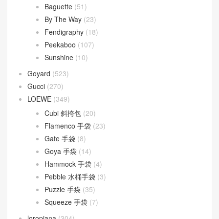
By The Way
(23)
Fendigraphy
(18)
Peekaboo
(107)
Sunshine
(10)
Goyard
(523)
Gucci
(270)
LOEWE
(349)
Cubi 斜挎包
(20)
Flamenco 手袋
(23)
Gate 手袋
(8)
Goya 手袋
(14)
Hammock 手袋
(4)
Pebble 水桶手袋
(3)
Puzzle 手袋
(35)
Squeeze 手袋
(7)
loropiana
(304)