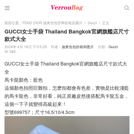


當前位置：
FEND DIOR 迪奥包包官网价格及圖片
Gucci
正文
>
>
GUCCI女士手袋 Thailand Bangkok官網旗艦店尺寸
款式大全
2024年 4月 18日 下午5:29
作者：
迪奥包包价格和图片
分類：
Gucci
389

GUCCI女士手袋 Thailand Bangkok官網旗艦店尺寸款式大
全
馬卡龍顏色：藍色
這個顏色拍照巨難拍，怎麽拍都會有色差，實物是比較淺藍
的馬卡龍色，非常好看，純正原廠皮然後搭配馬卡龍五金，
這個一下子就變得高級起來！
型號699757；尺寸16.5/10/4.5cm