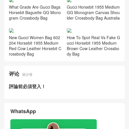
Gucci Bag Price & Photos W
2026 New Gucci Bags Horse
hite Cow Leather Horsebit B
bit Baguette Brown Cow Leat
aguette Shoulder Bag Seattl
her Chain Shoulder Bag Spai
e USA
n
What Grade Are Gucci Bags
Gucci Horsebit 1955 Medium
Horsebit Baguette GG Mono
GG Monogram Canvas Shou
gram Crossbody Bag
lder Crossbody Bag Australia
New Gucci Women Bag 602
How To Spot Real Vs Fake G
204 Horsebit 1955 Medium
ucci Horsebit 1955 Medium
Red Cow Leather Horsebit C
Brown Cow Leather Crossbo
rossbody Bag
dy Bag
评论
搶沙發