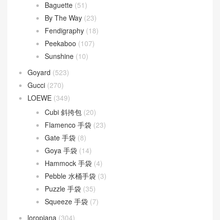
Dior Groove
(1)
Dior Saddle
(1)
DIOR TOUJOURS
(30)
Lady D-Joy
(26)
Lady Dior
(37)
Fendi
(582)
Baguette
(51)
By The Way
(23)
Fendigraphy
(18)
Peekaboo
(107)
Sunshine
(10)
Goyard
(523)
Gucci
(270)
LOEWE
(349)
Cubi 斜挎包
(20)
Flamenco 手袋
(23)
Gate 手袋
(8)