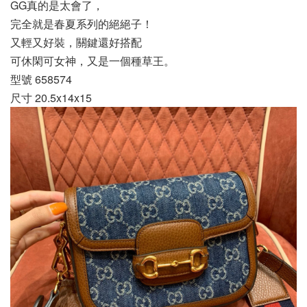
GG真的是太會了，
完全就是春夏系列的絕絕子！
又輕又好裝，關鍵還好搭配
可休閑可女神，又是一個種草王。
型號 658574
尺寸 20.5x14x15