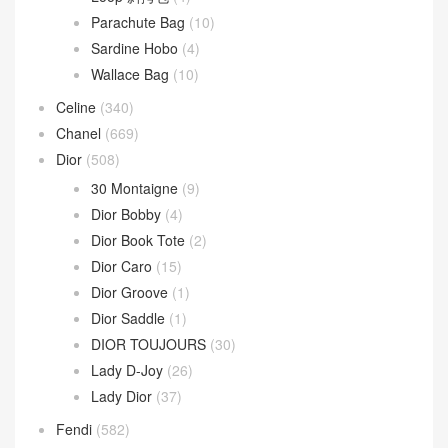
BV
(594)
Andiamo
(30)
Andiamo 手拿包
(2)
Hop 斜挎包
(4)
Jodie 手提包
(17)
Loop 斜挎包
(4)
Parachute Bag
(10)
Sardine Hobo
(4)
Wallace Bag
(10)
Celine
(340)
Chanel
(669)
Dior
(508)
30 Montaigne
(9)
Dior Bobby
(4)
Dior Book Tote
(2)
Dior Caro
(15)