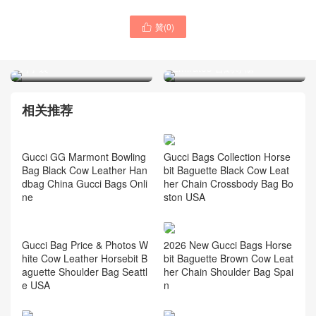
贊(
0
)

GUCCI古馳包包官方網站
GUCCI古馳女士包 Diana竹
Dionysus系列 丹寧牛仔布系
節包 棕色手袋 United Arab
列手袋
Emirates 官網專櫃
相关推荐
Gucci Bags Collection Horse
bit Baguette Black Cow Leat
her Chain Crossbody Bag Bo
ston USA
Gucci GG Marmont Bowling
Bag Black Cow Leather Han
dbag China Gucci Bags Onli
ne