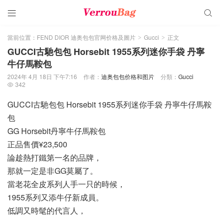


當前位置：
FEND DIOR 迪奥包包官网价格及圖片
Gucci
正文
>
>
GUCCI古馳包包 Horsebit 1955系列迷你手袋 丹寧
牛仔馬鞍包
2024年 4月 18日 下午7:16
作者：
迪奥包包价格和图片
分類：
Gucci
342

GUCCI古馳包包 Horsebit 1955系列迷你手袋 丹寧牛仔馬鞍
包
GG Horsebit丹寧牛仔馬鞍包
正品售價¥23,500
論趁熱打鐵第一名的品牌，
那就一定是非GG莫屬了。
當老花全皮系列人手一只的時候，
1955系列又添牛仔新成員。
低調又時髦的代言人，