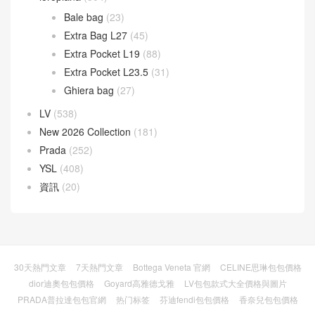
Goya 手袋
(14)
Hammock 手袋
(4)
Pebble 水桶手袋
(3)
Puzzle 手袋
(35)
Squeeze 手袋
(7)
loropiana
(304)
Bale bag
(23)
Extra Bag L27
(45)
Extra Pocket L19
(88)
Extra Pocket L23.5
(31)
Ghiera bag
(27)
LV
(538)
New 2026 Collection
(181)
Prada
(252)
YSL
(408)
資訊
(20)