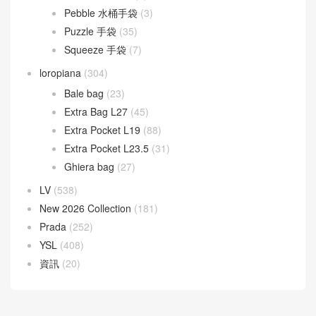
Pebble 水桶手袋
(3)
Puzzle 手袋
(35)
Squeeze 手袋
(7)
loropiana
(304)
Bale bag
(23)
Extra Bag L27
(45)
Extra Pocket L19
(88)
Extra Pocket L23.5
(31)
Ghiera bag
(27)
LV
(538)
New 2026 Collection
(181)
Prada
(252)
YSL
(408)
資訊
(20)