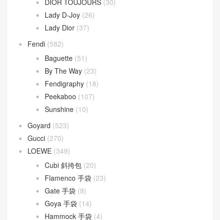
DIOR TOUJOURS
(30)
Lady D-Joy
(26)
Lady Dior
(37)
Fendi
(582)
Baguette
(51)
By The Way
(23)
Fendigraphy
(18)
Peekaboo
(107)
Sunshine
(10)
Goyard
(523)
Gucci
(270)
LOEWE
(349)
Cubi 斜挎包
(20)
Flamenco 手袋
(23)
Gate 手袋
(8)
Goya 手袋
(14)
Hammock 手袋
(4)