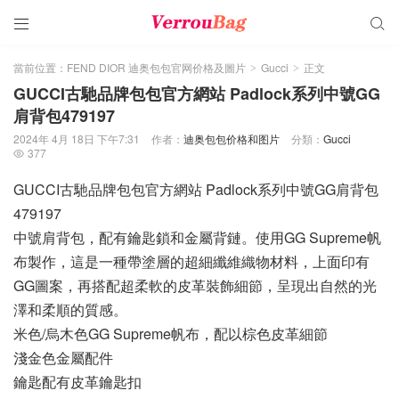


當前位置：
FEND DIOR 迪奥包包官网价格及圖片
Gucci
正文
>
>
GUCCI古馳品牌包包官方網站 Padlock系列中號GG
肩背包479197
2024年 4月 18日 下午7:31
作者：
迪奥包包价格和图片
分類：
Gucci
377

GUCCI古馳品牌包包官方網站 Padlock系列中號GG肩背包
479197
中號肩背包，配有鑰匙鎖和金屬背鏈。使用GG Supreme帆
布製作，這是一種帶塗層的超細纖維織物材料，上面印有
GG圖案，再搭配超柔軟的皮革裝飾細節，呈現出自然的光
澤和柔順的質感。
米色/烏木色GG Supreme帆布，配以棕色皮革細節
淺金色金屬配件
鑰匙配有皮革鑰匙扣