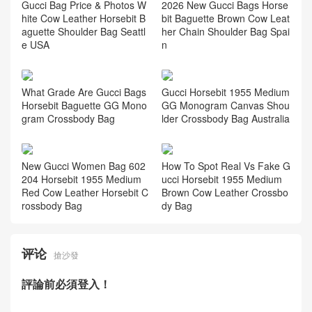
Gucci Bag Price & Photos W
2026 New Gucci Bags Horse
hite Cow Leather Horsebit B
bit Baguette Brown Cow Leat
aguette Shoulder Bag Seattl
her Chain Shoulder Bag Spai
e USA
n
What Grade Are Gucci Bags
Gucci Horsebit 1955 Medium
Horsebit Baguette GG Mono
GG Monogram Canvas Shou
gram Crossbody Bag
lder Crossbody Bag Australia
New Gucci Women Bag 602
How To Spot Real Vs Fake G
204 Horsebit 1955 Medium
ucci Horsebit 1955 Medium
Red Cow Leather Horsebit C
Brown Cow Leather Crossbo
rossbody Bag
dy Bag
评论
搶沙發
評論前必須登入！