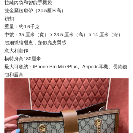
拉鏈內袋和智能手機袋
雙金屬鏈肩帶（24.5厘米高）
鎖扣
重量：約0.6千克
中號：35 厘米（寬） x 23.5 厘米（高） x 14 厘米（深）
超細纖維襯裏，類似麂皮質感
意大利創作
模特身高180厘米
最大可容納：iPhone Pro Max/Plus、Airpods耳機、長款錢
包和唇膏