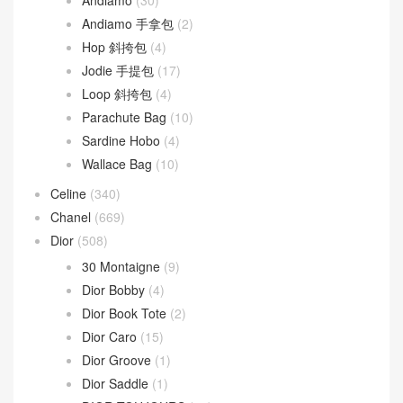
Andiamo
(30)
Andiamo 手拿包
(2)
Hop 斜挎包
(4)
Jodie 手提包
(17)
Loop 斜挎包
(4)
Parachute Bag
(10)
Sardine Hobo
(4)
Wallace Bag
(10)
Celine
(340)
Chanel
(669)
Dior
(508)
30 Montaigne
(9)
Dior Bobby
(4)
Dior Book Tote
(2)
Dior Caro
(15)
Dior Groove
(1)
Dior Saddle
(1)