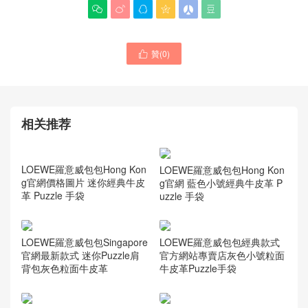






贊(
0
)
LOEWE包包價格圖片官方網

站 小號 Anagram Cubi 手袋
腋下包
新款LOEWE官方網站款式尺
寸大全 粒面小牛皮Tote 托特
購物袋
相关推荐
LOEWE羅意威包包Hong Kon