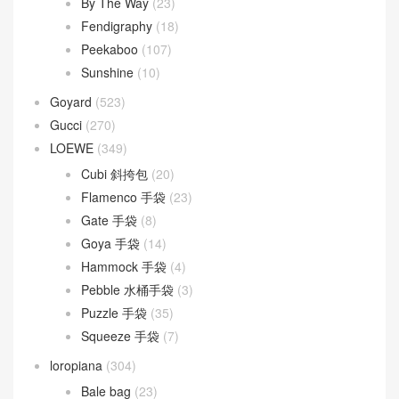
Chanel
(669)
Dior
(508)
30 Montaigne
(9)
Dior Bobby
(4)
Dior Book Tote
(2)
Dior Caro
(15)
Dior Groove
(1)
Dior Saddle
(1)
DIOR TOUJOURS
(30)
Lady D-Joy
(26)
Lady Dior
(37)
Fendi
(582)
Baguette
(51)
By The Way
(23)
Fendigraphy
(18)
Peekaboo
(107)