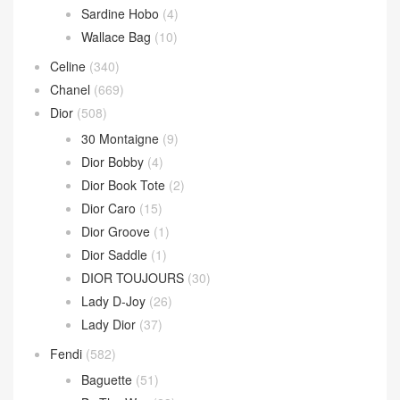
文章類目
BV
(594)
Andiamo
(30)
Andiamo 手拿包
(2)
Hop 斜挎包
(4)
Jodie 手提包
(17)
Loop 斜挎包
(4)
Parachute Bag
(10)
Sardine Hobo
(4)
Wallace Bag
(10)
Celine
(340)