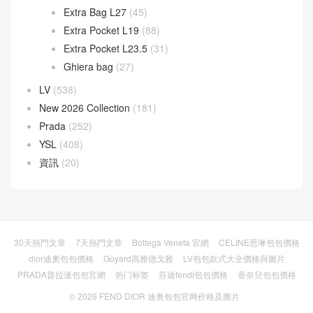
Sunshine
(10)
Goyard
(523)
Gucci
(270)
LOEWE
(349)
Cubi 斜挎包
(20)
Flamenco 手袋
(23)
Gate 手袋
(8)
Goya 手袋
(14)
Hammock 手袋
(4)
Pebble 水桶手袋
(3)
Puzzle 手袋
(35)
Squeeze 手袋
(7)
loropiana
(304)
Bale bag
(23)
Extra Bag L27
(45)
Extra Pocket L19
(88)
Extra Pocket L23.5
(31)