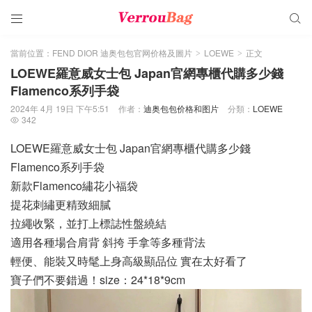


當前位置：
FEND DIOR 迪奥包包官网价格及圖片
LOEWE
正文
>
>
LOEWE羅意威女士包 Japan官網專櫃代購多少錢
Flamenco系列手袋
2024年 4月 19日 下午5:51
作者：
迪奥包包价格和图片
分類：
LOEWE
342

LOEWE羅意威女士包 Japan官網專櫃代購多少錢
Flamenco系列手袋
新款Flamenco繡花小福袋
提花刺繡更精致細膩
拉繩收緊，並打上標誌性盤繞結
適用各種場合肩背 斜挎 手拿等多種背法
輕便、能裝又時髦上身高級顯品位 實在太好看了
寶子們不要錯過！size：24*18*9cm