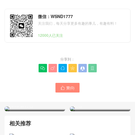
微信：WSND1777
关注我们，每天分享更多有趣的事儿，有趣有料！
12000人已关注
分享到：






贊(
0
)

LOEWE羅意威編號是多少
LOEWE男士包澳大利亞官方
亮面牛皮革 Puzzle Fold
網站價格及圖片大全 新款郵
Duffle 旅行包
差包
相关推荐