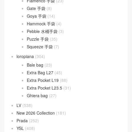
Flamenco 手袋
(23)
Gate 手袋
(8)
Goya 手袋
(14)
Hammock 手袋
(4)
Pebble 水桶手袋
(3)
Puzzle 手袋
(35)
Squeeze 手袋
(7)
loropiana
(304)
Bale bag
(23)
Extra Bag L27
(45)
Extra Pocket L19
(88)
Extra Pocket L23.5
(31)
Ghiera bag
(27)
LV
(538)
New 2026 Collection
(181)
Prada
(252)
YSL
(408)