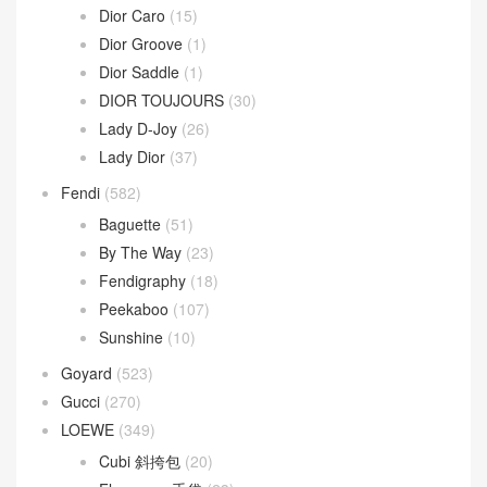
Dior Caro
(15)
Dior Groove
(1)
Dior Saddle
(1)
DIOR TOUJOURS
(30)
Lady D-Joy
(26)
Lady Dior
(37)
Fendi
(582)
Baguette
(51)
By The Way
(23)
Fendigraphy
(18)
Peekaboo
(107)
Sunshine
(10)
Goyard
(523)
Gucci
(270)
LOEWE
(349)
Cubi 斜挎包
(20)