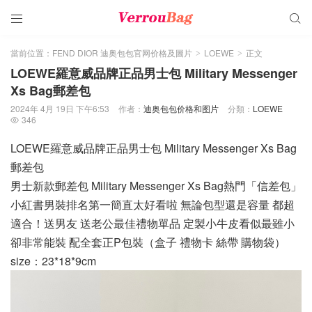


當前位置：
FEND DIOR 迪奥包包官网价格及圖片
LOEWE
正文
>
>
LOEWE羅意威品牌正品男士包 Military Messenger
Xs Bag郵差包
2024年 4月 19日 下午6:53
作者：
迪奥包包价格和图片
分類：
LOEWE
346

LOEWE羅意威品牌正品男士包 Military Messenger Xs Bag
郵差包
男士新款郵差包 Military Messenger Xs Bag熱門「信差包」
小紅書男裝排名第一簡直太好看啦 無論包型還是容量 都超
適合！送男友 送老公最佳禮物單品 定製小牛皮看似最雖小
卻非常能裝 配全套正P包裝（盒子 禮物卡 絲帶 購物袋）
size：23*18*9cm