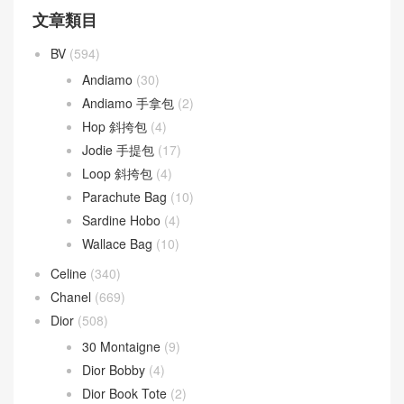
文章類目
BV
(594)
Andiamo
(30)
Andiamo 手拿包
(2)
Hop 斜挎包
(4)
Jodie 手提包
(17)
Loop 斜挎包
(4)
Parachute Bag
(10)
Sardine Hobo
(4)
Wallace Bag
(10)
Celine
(340)
Chanel
(669)
Dior
(508)
30 Montaigne
(9)
Dior Bobby
(4)
Dior Book Tote
(2)