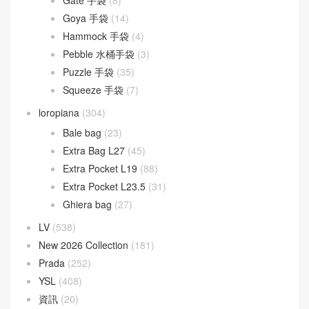
Goya 手袋
(14)
Hammock 手袋
(4)
Pebble 水桶手袋
(3)
Puzzle 手袋
(35)
Squeeze 手袋
(7)
loropiana
(304)
Bale bag
(23)
Extra Bag L27
(45)
Extra Pocket L19
(88)
Extra Pocket L23.5
(31)
Ghiera bag
(27)
LV
(538)
New 2026 Collection
(181)
Prada
(252)
YSL
(408)
資訊
(20)