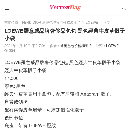


當前位置：
FEND DIOR 迪奥包包官网价格及圖片
LOEWE
正文
>
>
LOEWE羅意威品牌奢侈品包包 黑色經典牛皮革骰子
小袋
2024年 4月 19日 下午7:04
作者：
迪奥包包价格和图片
分類：
LOEWE
324

LOEWE羅意威品牌奢侈品包包 黑色經典牛皮革骰子小袋
經典牛皮革骰子小袋
¥7,500
顏色: 黑色
經典牛皮革實用手拿包，配有肩帶和 Anagram 骰子。
肩背或斜挎
配有兩條皮革肩帶，可添加個性化骰子
後部卡位
底座上帶有 LOEWE 壓紋