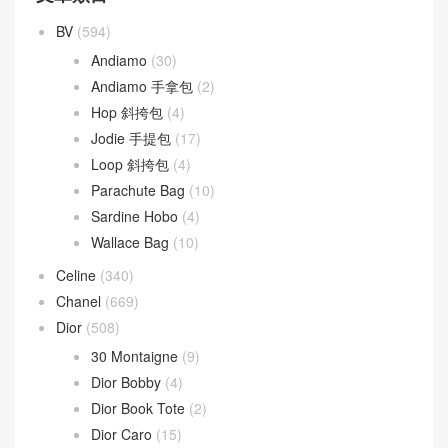
BV
(594)
Andiamo
(30)
Andiamo 手拿包
(2)
Hop 斜挎包
(4)
Jodie 手提包
(17)
Loop 斜挎包
(4)
Parachute Bag
(10)
Sardine Hobo
(4)
Wallace Bag
(10)
Celine
(340)
Chanel
(669)
Dior
(508)
30 Montaigne
(9)
Dior Bobby
(4)
Dior Book Tote
(2)
Dior Caro
(15)