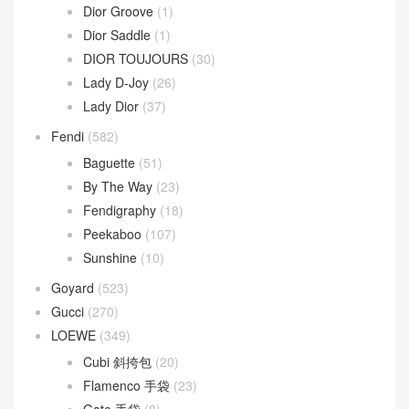
Dior Groove
(1)
Dior Saddle
(1)
DIOR TOUJOURS
(30)
Lady D-Joy
(26)
Lady Dior
(37)
Fendi
(582)
Baguette
(51)
By The Way
(23)
Fendigraphy
(18)
Peekaboo
(107)
Sunshine
(10)
Goyard
(523)
Gucci
(270)
LOEWE
(349)
Cubi 斜挎包
(20)
Flamenco 手袋
(23)
Gate 手袋
(8)