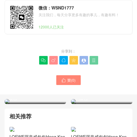
微信：WSND1777
关注我们，每天分享更多有趣的事儿，有趣有料！
12000人已关注
分享到：






贊(
0
)

LOEWE羅意威屬於什麽檔次
2024新款LOEWE羅意威包
經典牛皮革骰子小袋 粉色手
包 官網旗艦店Dice Pocket
機包
手機包
相关推荐
LOEWE羅意威包包Hong Kon
LOEWE羅意威包包Hong Kon