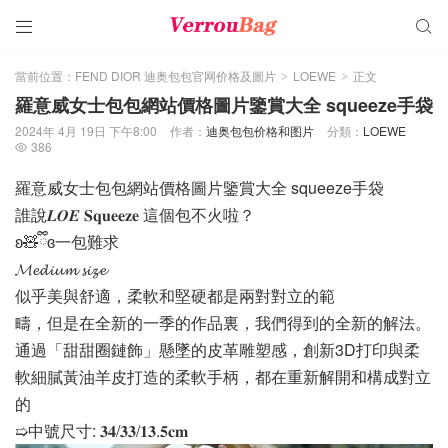


當前位置：
FEND DIOR 迪奥包包官网价格及圖片
LOEWE
正文
>
>
羅意威女士包包網站價格圖片鑒賞大全 squeeze手袋
2024年 4月 19日 下午8:00
作者：
迪奥包包价格和图片
分類：
LOEWE
386

羅意威女士包包網站價格圖片鑒賞大全 squeeze手袋
誰說𝑳𝑶𝑬 𝐒𝐪𝐮𝐞𝐞𝐳𝐞 這個包不火啦？
ʚ🧸ྀིɞ一包難求
𝓜𝓮𝓭𝓲𝓾𝓶 𝓼𝓲𝔃𝓮
似乎美與舒適，柔軟和堅硬都是兩對對立的範
疇，但是在全新的一季的作品裏，我們得到的全新的解法。
通過「甜甜圈鏈飾」懸墜的皮革雕塑感，創新3D打印與柔
軟細膩黃油羊皮打造的柔軟手柄，都在重新解開和構成對立
的
➯中號尺寸: 𝟑𝟒/𝟑𝟑/𝟏𝟑.𝟓𝐜𝐦