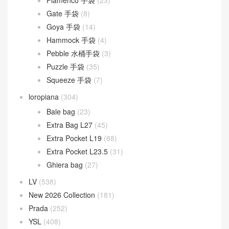
Fendigraphy
(18)
Peekaboo
(107)
Sunshine
(10)
Goyard
(523)
Gucci
(270)
LOEWE
(349)
Cubi 斜挎包
(20)
Flamenco 手袋
(23)
Gate 手袋
(8)
Goya 手袋
(14)
Hammock 手袋
(4)
Pebble 水桶手袋
(3)
Puzzle 手袋
(35)
Squeeze 手袋
(7)
loropiana
(304)
Bale bag
(23)
Extra Bag L27
(45)