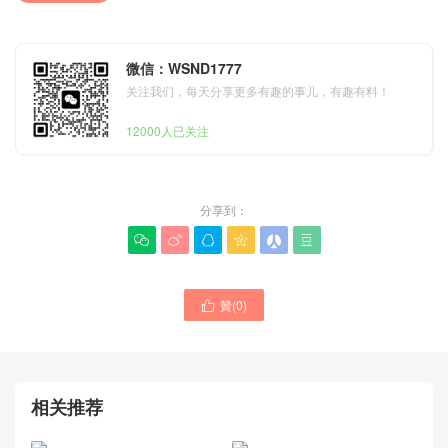
微信：WSND1777
关注我们，每天分享更多有趣的事儿，有趣有料！
12000人已关注
分享到：






贊(
0
)

羅意威女士包Britain 官方網
站代購多少錢 Shell 系列托
特包