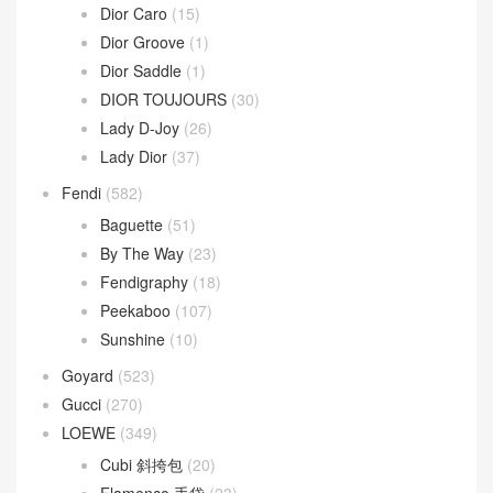
Wallace Bag
(10)
Celine
(340)
Chanel
(669)
Dior
(508)
30 Montaigne
(9)
Dior Bobby
(4)
Dior Book Tote
(2)
Dior Caro
(15)
Dior Groove
(1)
Dior Saddle
(1)
DIOR TOUJOURS
(30)
Lady D-Joy
(26)
Lady Dior
(37)
Fendi
(582)
Baguette
(51)
By The Way
(23)