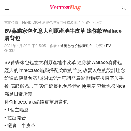


當前位置：
FEND DIOR 迪奥包包官网价格及圖片
BV
正文
>
>
BV葆蝶家包包意大利原產地牛皮革 迷你款Wallace
肩背包
2024年 4月 20日 下午5:05
作者：
迪奥包包价格和图片
分類：
BV
337

BV葆蝶家包包意大利原產地牛皮革 迷你款Wallace肩背包
經典的Intrecciato編織搭配柔軟的羊皮 改變以往的設計理念
給這款便當包添加按扣設計 可調節肩帶 隨時更換腋下與手
拎 底部還添加了底釘 延長包包整體的使用度 容量也很Nice
滿足日常所需
迷你Intrecciato編織皮革肩背包
• 1個主隔層
• 拉鏈開合
• 襯裏：牛皮革