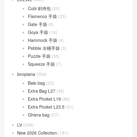
Dior Saddle
(1)
DIOR TOUJOURS
(30)
Lady D-Joy
(26)
Lady Dior
(37)
Fendi
(582)
Baguette
(51)
By The Way
(23)
Fendigraphy
(18)
Peekaboo
(107)
Sunshine
(10)
Goyard
(523)
Gucci
(270)
LOEWE
(349)
Cubi 斜挎包
(20)
Flamenco 手袋
(23)
Gate 手袋
(8)