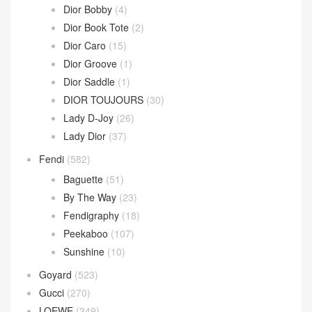
BV
(594)
Andiamo
(30)
Andiamo 手拿包
(2)
Hop 斜挎包
(4)
Jodie 手提包
(17)
Loop 斜挎包
(4)
Parachute Bag
(10)
Sardine Hobo
(4)
Wallace Bag
(10)
Celine
(340)
Chanel
(669)
Dior
(508)
30 Montaigne
(9)
Dior Bobby
(4)
Dior Book Tote
(2)
Dior Caro
(15)
Dior Groove
(1)