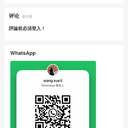
Bottega Veneta New Bag Pri
ce Picture Small Andiamo Sh
oulder Bag Woven Cowhide
Kuwait
Bottega Veneta New Men's B
Bottega Veneta Small Andia
ag Small Andiamo Shoulder
mo Shoulder Bag Intrecciato
Bag Intrecciato Woven Cowh
Grained
ide Taiwan
2026BV New Notturno Shoul
Bottega Veneta New Notturn
der Bag Burgundy Woven Sh
o Shoulder Bag Black Woven
eepskin Indonesia
Sheepskin Singapore
评论
搶沙發