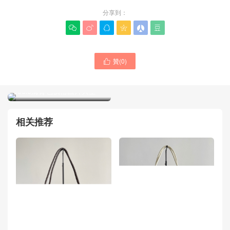
分享到：






贊(
0
)

BV葆蝶家包包價格一覽表
Jodie肩背包價格圖片大全
754443BV葆蝶家女士包官
方網站 粉絲迷你款Wallace
肩背包
相关推荐