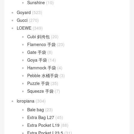
Sunshine
(10)
Goyard
(523)
Gucci
(270)
LOEWE
(349)
Cubi 斜挎包
(20)
Flamenco 手袋
(23)
Gate 手袋
(8)
Goya 手袋
(14)
Hammock 手袋
(4)
Pebble 水桶手袋
(3)
Puzzle 手袋
(35)
Squeeze 手袋
(7)
loropiana
(304)
Bale bag
(23)
Extra Bag L27
(45)
Extra Pocket L19
(88)
Extra Pocket L23.5
(31)