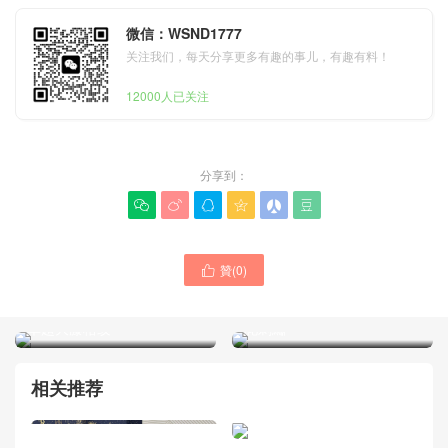
微信：WSND1777
关注我们，每天分享更多有趣的事儿，有趣有料！
12000人已关注
分享到：






贊(
0
)

Dior女包 香港官方旗舰店 小
DIOR迪奧包包 Book Tote
号 Book Tote 手袋 黑色牛皮
官網價格及圖片 最新蝴蝶印
革超大藤格纹
花刺繡
相关推荐