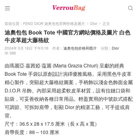


當前位置：
FEND DIOR 迪奥包包官网价格及圖片
Dior
正文
>
>
迪奧包包 Book Tote 中國官方網站價格及圖片 白色
牛皮革超大藤格紋
2024年 3月 18日 下午5:16
作者：
迪奥包包价格和图片
分類：
Dior
386

由瑪麗亞·嘉茜婭·蔻麗 (Maria Grazia Chiuri) 呈獻的經典
Book Tote 手袋以原創設計演繹優雅風格。采用黑色牛皮革
精心製作，突顯超大藤格紋圖案，手柄飾以淺金色飾面金屬
D.I.O.R 吊飾。內部采用超柔軟皮革材質，設有拉鏈口袋和
貼袋，可妥善收納各種日常用品。輕盈實用的中號款式搭配
可調節、可拆卸肩帶，彰顯 Dior 的精湛工藝，可手提或肩
背。
尺寸：36.5 x 28 x 17.5 厘米（長 x 高 x 寬）
肩帶長度：88 – 103 厘米