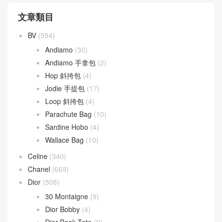
文章類目
BV
(594)
Andiamo
(30)
Andiamo 手拿包
(2)
Hop 斜挎包
(4)
Jodie 手提包
(17)
Loop 斜挎包
(4)
Parachute Bag
(10)
Sardine Hobo
(4)
Wallace Bag
(10)
Celine
(340)
Chanel
(669)
Dior
(508)
30 Montaigne
(9)
Dior Bobby
(4)