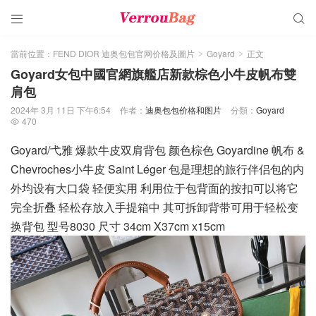


當前位置：
FEND DIOR 迪奥包包官网价格及圖片
Goyard
正文
>
>
Goyard女包中國官網旗艦店新款棕色小牛皮帆布雙
肩包
2024年 3月 11日 下午6:54
作者：
迪奥包包价格和图片
分類：
Goyard
470

Goyard/弋雅 爆款牛皮双肩背包 颜色棕色 Goyardine 帆布 &
Chevroches小牛皮 Saint Léger 包是理想的旅行伴侣包的内
外均设有大口袋 轻便实用 利用位于包背面的按扣可以将它
完全折叠 轻松存放入手提箱中 其可拆卸背带可用于轻松变
换背包 型号8030 尺寸 34cm X37cm x15cm