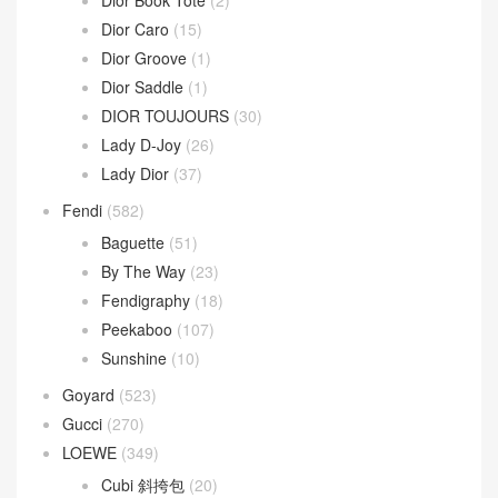
Dior Book Tote
(2)
Dior Caro
(15)
Dior Groove
(1)
Dior Saddle
(1)
DIOR TOUJOURS
(30)
Lady D-Joy
(26)
Lady Dior
(37)
Fendi
(582)
Baguette
(51)
By The Way
(23)
Fendigraphy
(18)
Peekaboo
(107)
Sunshine
(10)
Goyard
(523)
Gucci
(270)
LOEWE
(349)
Cubi 斜挎包
(20)