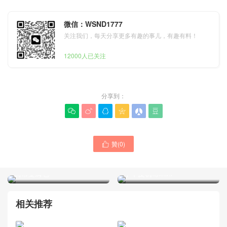
微信：WSND1777
关注我们，每天分享更多有趣的事儿，有趣有料！
12000人已关注
分享到：






贊(
0
)

Goyard女包官網價格及圖片
Goyard女包官方旗艦店
新款Saint Léger 黑色小牛皮
Alpin迷你包價格及圖片 黑色
帆布雙肩包
小牛皮帆布mini
相关推荐