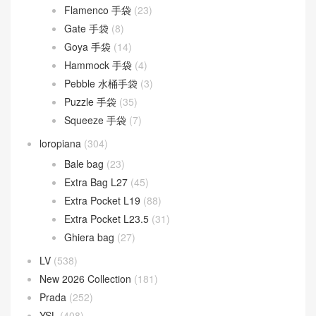
Flamenco 手袋
(23)
Gate 手袋
(8)
Goya 手袋
(14)
Hammock 手袋
(4)
Pebble 水桶手袋
(3)
Puzzle 手袋
(35)
Squeeze 手袋
(7)
loropiana
(304)
Bale bag
(23)
Extra Bag L27
(45)
Extra Pocket L19
(88)
Extra Pocket L23.5
(31)
Ghiera bag
(27)
LV
(538)
New 2026 Collection
(181)
Prada
(252)
YSL
(408)