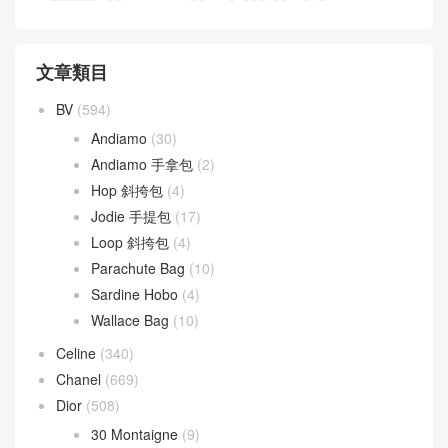
文章類目
BV
(594)
Andiamo
(30)
Andiamo 手拿包
(2)
Hop 斜挎包
(4)
Jodie 手提包
(17)
Loop 斜挎包
(4)
Parachute Bag
(10)
Sardine Hobo
(4)
Wallace Bag
(10)
Celine
(340)
Chanel
(669)
Dior
(508)
30 Montaigne
(9)