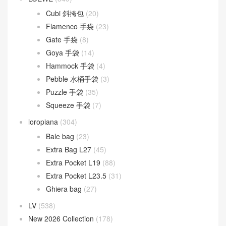
Cubi 斜挎包
(20)
Flamenco 手袋
(23)
Gate 手袋
(8)
Goya 手袋
(14)
Hammock 手袋
(4)
Pebble 水桶手袋
(3)
Puzzle 手袋
(35)
Squeeze 手袋
(7)
loropiana
(304)
Bale bag
(23)
Extra Bag L27
(45)
Extra Pocket L19
(88)
Extra Pocket L23.5
(31)
Ghiera bag
(27)
LV
(538)
New 2026 Collection
(178)