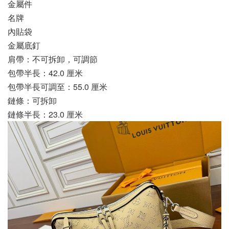
金屬件
名牌
內貼袋
金屬底釘
肩帶：不可拆卸，可調節
包帶半長：42.0 厘米
包帶半長可調至：55.0 厘米
鏈條：可拆卸
鏈條半長：23.0 厘米