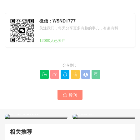
微信：WSND1777
关注我们，每天分享更多有趣的事儿，有趣有料！
12000人已关注
分享到：






贊(
0
)

LV路易威登Thailand官網專
M24255 HAND IT ALL 小號
櫃售價多少錢 BLOSSOM 小
手袋 LV路易威登包包泰國
號手袋 M21909
專櫃網站
相关推荐