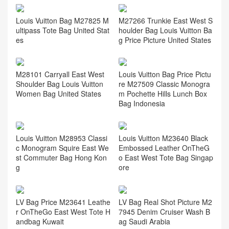
Louis Vuitton Bag M27825 M
M27266 Trunkie East West S
ultipass Tote Bag United Stat
houlder Bag Louis Vuitton Ba
es
g Price Picture United States
M28101 Carryall East West
Louis Vuitton Bag Price Pictu
Shoulder Bag Louis Vuitton
re M27509 Classic Monogra
Women Bag United States
m Pochette Hills Lunch Box
Bag Indonesia
Louis Vuitton M28953 Classi
Louis Vuitton M23640 Black
c Monogram Squire East We
Embossed Leather OnTheG
st Commuter Bag Hong Kon
o East West Tote Bag Singap
g
ore
LV Bag Price M23641 Leathe
LV Bag Real Shot Picture M2
r OnTheGo East West Tote H
7945 Denim Cruiser Wash B
andbag Kuwait
ag Saudi Arabia