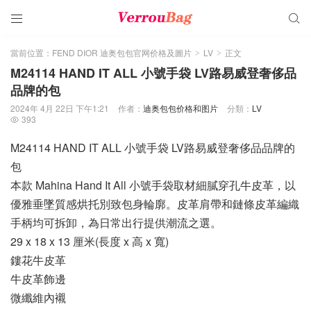


當前位置：
FEND DIOR 迪奥包包官网价格及圖片
LV
正文
>
>
M24114 HAND IT ALL 小號手袋 LV路易威登奢侈品
品牌的包
2024年 4月 22日 下午1:21
作者：
迪奥包包价格和图片
分類：
LV
393

M24114 HAND IT ALL 小號手袋 LV路易威登奢侈品品牌的
包
本款 Mahina Hand It All 小號手袋取材細膩穿孔牛皮革，以
優雅垂墜質感烘托別致包身輪廓。皮革肩帶和鏈條皮革編織
手柄均可拆卸，為日常出行提供潮流之選。
29 x 18 x 13 厘米(長度 x 高 x 寬)
鏤花牛皮革
牛皮革飾邊
微纖維內襯