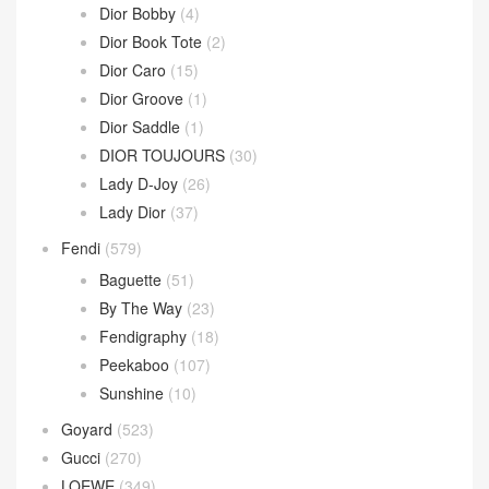
Dior Bobby
(4)
Dior Book Tote
(2)
Dior Caro
(15)
Dior Groove
(1)
Dior Saddle
(1)
DIOR TOUJOURS
(30)
Lady D-Joy
(26)
Lady Dior
(37)
Fendi
(579)
Baguette
(51)
By The Way
(23)
Fendigraphy
(18)
Peekaboo
(107)
Sunshine
(10)
Goyard
(523)
Gucci
(270)
LOEWE
(349)