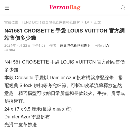


當前位置：
FEND DIOR 迪奥包包官网价格及圖片
LV
正文
>
>
N41581 CROISETTE 手袋 LOUIS VUITTON 官方網
站售價多少錢
2024年 4月 22日 下午1:53
作者：
迪奥包包价格和图片
分類：
LV
384

N41581 CROISETTE 手袋 LOUIS VUITTON 官方網站售價
多少錢
本款 Croisette 手袋以 Damier Azur 帆布構築摩登線條，搭
配經典 S-lock 鎖扣等考究細節。可拆卸皮革流蘇釋放盎然
意趣，精巧構型可收納日常所需和長款錢夾。手持、肩背或
斜挎皆宜。
24 x 17 x 9.5 厘米(長度 x 高 x 寬)
Damier Azur 塗層帆布
光滑牛皮革飾邊