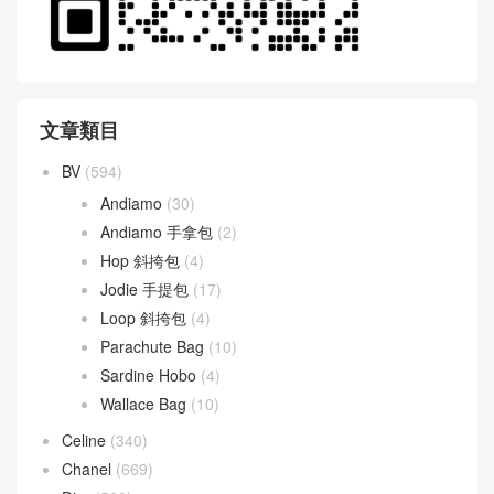
文章類目
BV
(594)
Andiamo
(30)
Andiamo 手拿包
(2)
Hop 斜挎包
(4)
Jodie 手提包
(17)
Loop 斜挎包
(4)
Parachute Bag
(10)
Sardine Hobo
(4)
Wallace Bag
(10)
Celine
(340)
Chanel
(669)
Dior
(508)