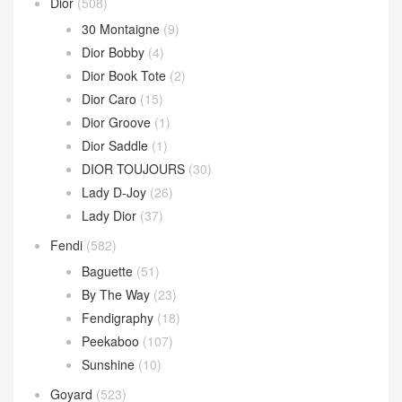
30 Montaigne
(9)
Dior Bobby
(4)
Dior Book Tote
(2)
Dior Caro
(15)
Dior Groove
(1)
Dior Saddle
(1)
DIOR TOUJOURS
(30)
Lady D-Joy
(26)
Lady Dior
(37)
Fendi
(582)
Baguette
(51)
By The Way
(23)
Fendigraphy
(18)
Peekaboo
(107)
Sunshine
(10)
Goyard
(523)