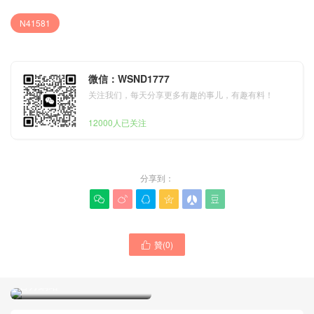
N41581
微信：WSND1777
关注我们，每天分享更多有趣的事儿，有趣有料！
12000人已关注
分享到：






贊(
0
)
LV路易威登包包專櫃價格一

Malaysia LV路易威登包包
覽表 單肩包 手提包LV手袋
官網旗艦店價格圖片 LV單肩
官方網站
包款式