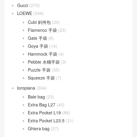
Gucci
(270)
LOEWE
(349)
Cubi 斜挎包
(20)
Flamenco 手袋
(23)
Gate 手袋
(8)
Goya 手袋
(14)
Hammock 手袋
(4)
Pebble 水桶手袋
(3)
Puzzle 手袋
(35)
Squeeze 手袋
(7)
loropiana
(304)
Bale bag
(23)
Extra Bag L27
(45)
Extra Pocket L19
(88)
Extra Pocket L23.5
(31)
Ghiera bag
(27)
LV
(538)