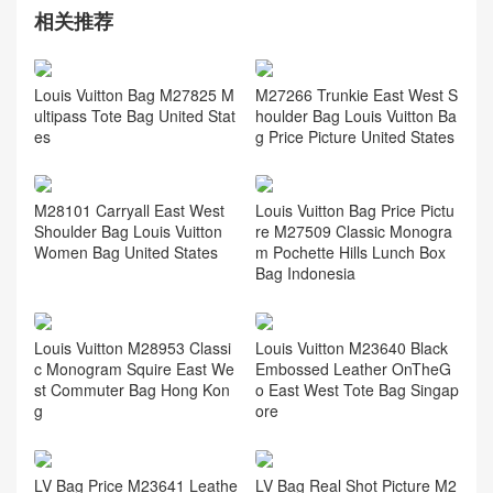
相关推荐
Louis Vuitton Bag M27825 M
M27266 Trunkie East West S
ultipass Tote Bag United Stat
houlder Bag Louis Vuitton Ba
es
g Price Picture United States
M28101 Carryall East West
Louis Vuitton Bag Price Pictu
Shoulder Bag Louis Vuitton
re M27509 Classic Monogra
Women Bag United States
m Pochette Hills Lunch Box
Bag Indonesia
Louis Vuitton M28953 Classi
Louis Vuitton M23640 Black
c Monogram Squire East We
Embossed Leather OnTheG
st Commuter Bag Hong Kon
o East West Tote Bag Singap
g
ore
LV Bag Price M23641 Leathe
LV Bag Real Shot Picture M2
r OnTheGo East West Tote H
7945 Denim Cruiser Wash B