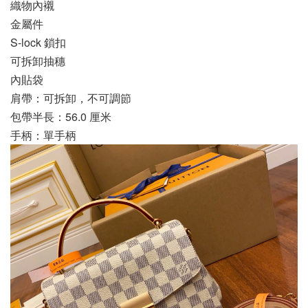
織物內襯
金屬件
S-lock 鎖扣
可拆卸抽穗
內貼袋
肩帶：可拆卸，不可調節
包帶半長：56.0 厘米
手柄：單手柄