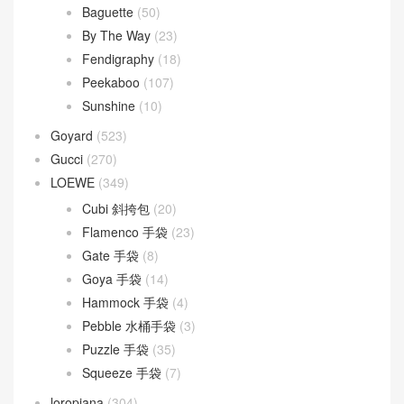
Baguette
(50)
By The Way
(23)
Fendigraphy
(18)
Peekaboo
(107)
Sunshine
(10)
Goyard
(523)
Gucci
(270)
LOEWE
(349)
Cubi 斜挎包
(20)
Flamenco 手袋
(23)
Gate 手袋
(8)
Goya 手袋
(14)
Hammock 手袋
(4)
Pebble 水桶手袋
(3)
Puzzle 手袋
(35)
Squeeze 手袋
(7)
loropiana
(304)