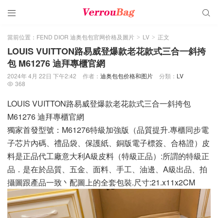


當前位置：
FEND DIOR 迪奥包包官网价格及圖片
LV
正文
>
>
LOUIS VUITTON路易威登爆款老花款式三合一斜挎
包 M61276 迪拜專櫃官網
2024年 4月 22日 下午2:42
作者：
迪奥包包价格和图片
分類：
LV
368

LOUIS VUITTON路易威登爆款老花款式三合一斜挎包
M61276 迪拜專櫃官網
獨家首發型號：M61276特級加強版（品質提升.專櫃同步電
子芯片內碼、禮品袋、保護紙、銅版電子標簽、合格證）皮
料是正品代工廠意大利A級皮料（特級正品）:所謂的特級正
品．是在於品質、五金、面料、手工、油邊、A級出品、拍
攝圖跟產品一致丶配圖上的全套包裝.尺寸:21.x11x2CM