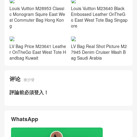
Louis Vuitton M28953 Classi
Louis Vuitton M23640 Black
c Monogram Squire East We
Embossed Leather OnTheG
st Commuter Bag Hong Kon
o East West Tote Bag Singap
g
ore
LV Bag Price M23641 Leathe
LV Bag Real Shot Picture M2
r OnTheGo East West Tote H
7945 Denim Cruiser Wash B
andbag Kuwait
ag Saudi Arabia
评论
搶沙發
評論前必須登入！
WhatsApp