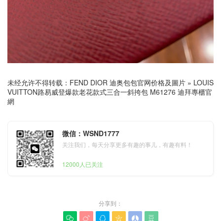
未经允许不得转载：
FEND DIOR 迪奥包包官网价格及圖片
»
LOUIS
VUITTON路易威登爆款老花款式三合一斜挎包 M61276 迪拜專櫃官
網
微信：WSND1777
关注我们，每天分享更多有趣的事儿，有趣有料！
12000人已关注
分享到：





