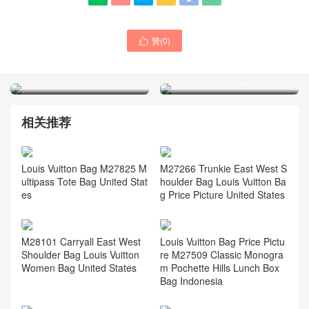
贊(
0
)

M46932 EXCURSION 小號
LOUIS VUITTON女士新款包
背包 路易威登老花款式女款
包迪拜官網 N63032
雙肩包
Pochette Félicie 鏈條包
相关推荐
Louis Vuitton Bag M27825 M
M27266 Trunkie East West S
ultipass Tote Bag United Stat
houlder Bag Louis Vuitton Ba
es
g Price Picture United States
M28101 Carryall East West
Louis Vuitton Bag Price Pictu
Shoulder Bag Louis Vuitton
re M27509 Classic Monogra
Women Bag United States
m Pochette Hills Lunch Box
Bag Indonesia