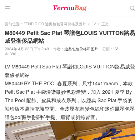


當前位置：
FEND DIOR 迪奥包包官网价格及圖片
LV
正文
>
>
M80449 Petit Sac Plat 琴譜包LOUIS VUITTON路易
威登奢侈品網站
2024年 4月 22日 下午3:49
作者：
迪奥包包价格和图片
分類：
LV
390

LV M80449 Petit Sac Plat 琴譜包LOUIS VUITTON路易威登
奢侈品網站
M80449 BY THE POOL春夏系列，尺寸14x17x5cm，本款
Petit Sac Plat 手袋浸染微妙色彩漸變，加入 2021 夏季 By
The Pool 配飾、皮具和成衣系列，以經典 Sac Plat 手袋的
袖珍版本囊括充裕空間。全皮壓花漸變色絲印迷你風琴包琴
譜包oo[握手][握手]手提、肩背或斜挎皆宜。 ​​​