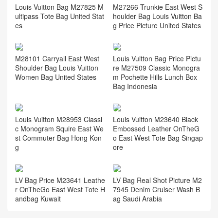
Louis Vuitton Bag M27825 M
M27266 Trunkie East West S
ultipass Tote Bag United Stat
houlder Bag Louis Vuitton Ba
es
g Price Picture United States
M28101 Carryall East West
Louis Vuitton Bag Price Pictu
Shoulder Bag Louis Vuitton
re M27509 Classic Monogra
Women Bag United States
m Pochette Hills Lunch Box
Bag Indonesia
Louis Vuitton M28953 Classi
Louis Vuitton M23640 Black
c Monogram Squire East We
Embossed Leather OnTheG
st Commuter Bag Hong Kon
o East West Tote Bag Singap
g
ore
LV Bag Price M23641 Leathe
LV Bag Real Shot Picture M2
r OnTheGo East West Tote H
7945 Denim Cruiser Wash B
andbag Kuwait
ag Saudi Arabia