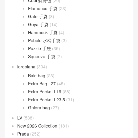
Cubi 斜挎包
(20)
Flamenco 手袋
(23)
Gate 手袋
(8)
Goya 手袋
(14)
Hammock 手袋
(4)
Pebble 水桶手袋
(3)
Puzzle 手袋
(35)
Squeeze 手袋
(7)
loropiana
(304)
Bale bag
(23)
Extra Bag L27
(45)
Extra Pocket L19
(88)
Extra Pocket L23.5
(31)
Ghiera bag
(27)
LV
(538)
New 2026 Collection
(181)
Prada
(252)