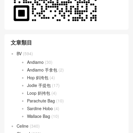
文章類目
BV
(594)
Andiamo
(30)
Andiamo 手拿包
(2)
Hop 斜挎包
(4)
Jodie 手提包
(17)
Loop 斜挎包
(4)
Parachute Bag
(10)
Sardine Hobo
(4)
Wallace Bag
(10)
Celine
(340)