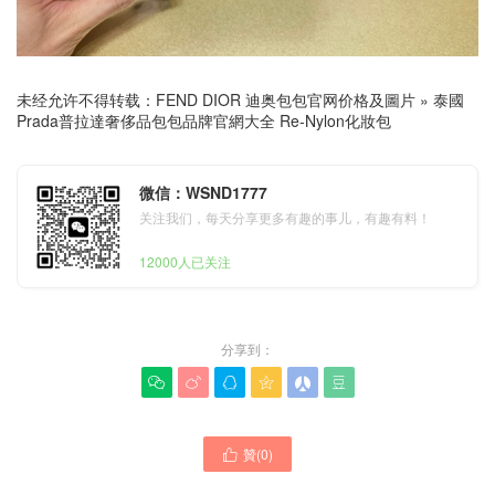
未经允许不得转载：
FEND DIOR 迪奥包包官网价格及圖片
»
泰國
Prada普拉達奢侈品包包品牌官網大全 Re-Nylon化妝包
微信：WSND1777
关注我们，每天分享更多有趣的事儿，有趣有料！
12000人已关注
分享到：






贊(
0
)

泰國Prada官網專賣店價格
越南Prada包包官方網站代