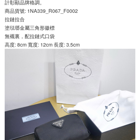
計彰顯品牌格調。
商品貨號: 1NA339_R067_F0002
拉鏈拉合
塗琺瑯金屬三角形徽標
無襯裏，配拉鏈式口袋
高度: 8cm 寬度: 12cm 長度: 3.5cm