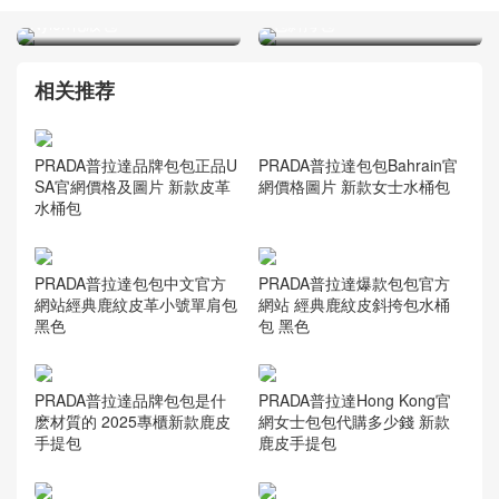
及圖片大全 新款粉色Re-
購多少錢 新款再生尼龍托特
Nylon化妝包
包斜挎包
相关推荐
PRADA普拉達包包Bahrain官
PRADA普拉達品牌包包正品U
網價格圖片 新款女士水桶包
SA官網價格及圖片 新款皮革
水桶包
PRADA普拉達包包中文官方
PRADA普拉達爆款包包官方
網站經典鹿紋皮革小號單肩包
網站 經典鹿紋皮斜挎包水桶
黑色
包 黑色
PRADA普拉達品牌包包是什
PRADA普拉達Hong Kong官
麽材質的 2025專櫃新款鹿皮
網女士包包代購多少錢 新款
手提包
鹿皮手提包