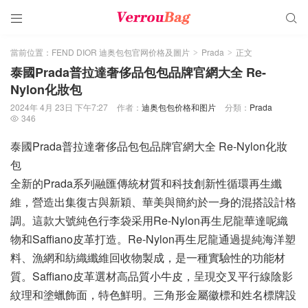


當前位置：
FEND DIOR 迪奥包包官网价格及圖片
Prada
正文
>
>
泰國Prada普拉達奢侈品包包品牌官網大全 Re-
Nylon化妝包
2024年 4月 23日 下午7:27
作者：
迪奥包包价格和图片
分類：
Prada
346

泰國Prada普拉達奢侈品包包品牌官網大全 Re-Nylon化妝
包
全新的Prada系列融匯傳統材質和科技創新性循環再生纖
維，營造出集復古與新穎、華美與簡約於一身的混搭設計格
調。這款大號純色行李袋采用Re-Nylon再生尼龍華達呢織
物和Saffiano皮革打造。Re-Nylon再生尼龍通過提純海洋塑
料、漁網和紡織纖維回收物製成，是一種實驗性的功能材
質。Saffiano皮革選材高品質小牛皮，呈現交叉平行線陰影
紋理和塗蠟飾面，特色鮮明。三角形金屬徽標和姓名標牌設