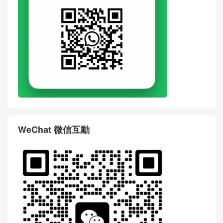
WhatsApp
WeChat 微信互動