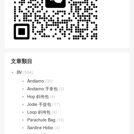
文章類目
BV
(594)
Andiamo
(30)