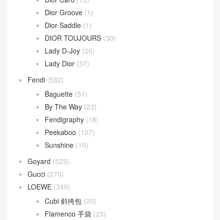
Dior Groove
(1)
Dior Saddle
(1)
DIOR TOUJOURS
(30)
Lady D-Joy
(26)
Lady Dior
(37)
Fendi
(582)
Baguette
(51)
By The Way
(23)
Fendigraphy
(18)
Peekaboo
(107)
Sunshine
(10)
Goyard
(523)
Gucci
(270)
LOEWE
(349)
Cubi 斜挎包
(20)
Flamenco 手袋
(23)