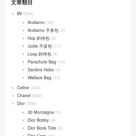
文章類目
BV
(594)
Andiamo
(30)
Andiamo 手拿包
(2)
Hop 斜挎包
(4)
Jodie 手提包
(17)
Loop 斜挎包
(4)
Parachute Bag
(10)
Sardine Hobo
(4)
Wallace Bag
(10)
Celine
(340)
Chanel
(669)
Dior
(508)
30 Montaigne
(9)
Dior Bobby
(4)
Dior Book Tote
(2)
Dior Caro
(15)