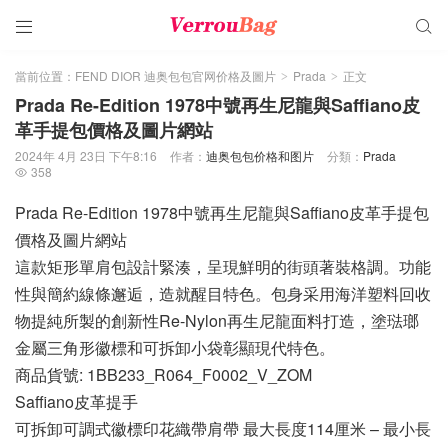


當前位置：
FEND DIOR 迪奥包包官网价格及圖片
Prada
正文
>
>
Prada Re-Edition 1978中號再生尼龍與Saffiano皮
革手提包價格及圖片網站
2024年 4月 23日 下午8:16
作者：
迪奥包包价格和图片
分類：
Prada
358

Prada Re-Edition 1978中號再生尼龍與Saffiano皮革手提包
價格及圖片網站
這款矩形單肩包設計緊湊，呈現鮮明的街頭著裝格調。功能
性與簡約線條邂逅，造就醒目特色。包身采用海洋塑料回收
物提純所製的創新性Re-Nylon再生尼龍面料打造，塗琺瑯
金屬三角形徽標和可拆卸小袋彰顯現代特色。
商品貨號: 1BB233_R064_F0002_V_ZOM
Saffiano皮革提手
可拆卸可調式徽標印花織帶肩帶 最大長度114厘米 – 最小長