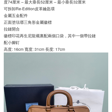
度74厘米 – 最大垂長52厘米 – 最小垂長32厘米
可拆卸Re-Edition皮革鑰匙環
金屬五金配件
正面塗琺瑯三角形金屬徽標
拉鏈開合
徽標印花再生尼龍襯裏配兩個口袋，其中一個帶拉鏈
配小腳釘
高度: 16cm 寬度: 31cm 長度: 17cm