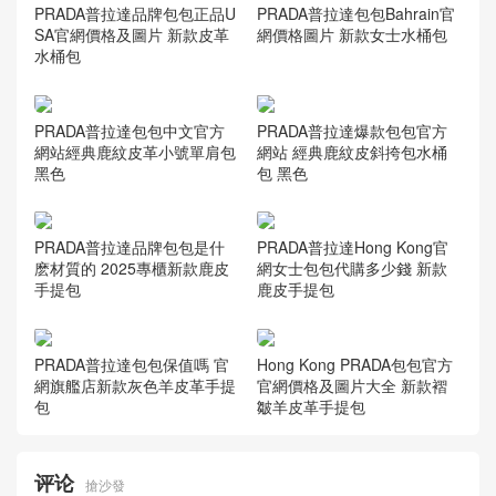
PRADA普拉達品牌包包正品U
PRADA普拉達包包Bahrain官
SA官網價格及圖片 新款皮革
網價格圖片 新款女士水桶包
水桶包
PRADA普拉達包包中文官方
PRADA普拉達爆款包包官方
網站經典鹿紋皮革小號單肩包
網站 經典鹿紋皮斜挎包水桶
黑色
包 黑色
PRADA普拉達品牌包包是什
PRADA普拉達Hong Kong官
麽材質的 2025專櫃新款鹿皮
網女士包包代購多少錢 新款
手提包
鹿皮手提包
PRADA普拉達包包保值嗎 官
Hong Kong PRADA包包官方
網旗艦店新款灰色羊皮革手提
官網價格及圖片大全 新款褶
包
皺羊皮革手提包
评论
搶沙發