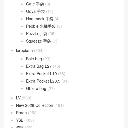
Gate 手袋
(8)
Goya 手袋
(14)
Hammock 手袋
(4)
Pebble 水桶手袋
(3)
Puzzle 手袋
(35)
Squeeze 手袋
(7)
loropiana
(304)
Bale bag
(23)
Extra Bag L27
(45)
Extra Pocket L19
(88)
Extra Pocket L23.5
(31)
Ghiera bag
(27)
LV
(538)
New 2026 Collection
(181)
Prada
(252)
YSL
(408)
資訊
(20)