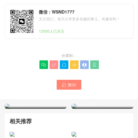
微信：WSND1777
关注我们，每天分享更多有趣的事儿，有趣有料！
12000人已关注
分享到：






贊(
0
)

Prada包包 Singapore官網
Prada女士包2024新款日本
代購入口 大號 Monochrome
專櫃 Re-Edition 1978 Re-
手袋手提包
Nylon迷你手袋
相关推荐