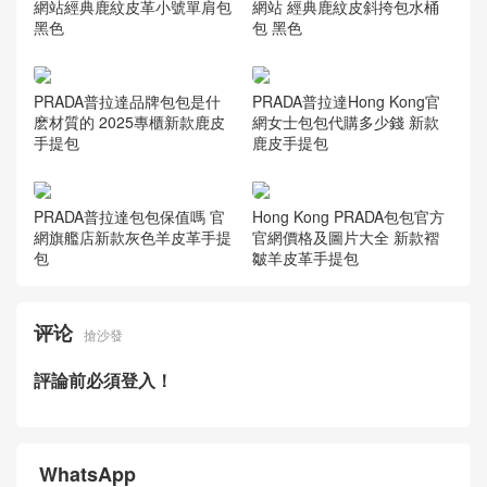
網站經典鹿紋皮革小號單肩包
網站 經典鹿紋皮斜挎包水桶
黑色
包 黑色
PRADA普拉達品牌包包是什
PRADA普拉達Hong Kong官
麽材質的 2025專櫃新款鹿皮
網女士包包代購多少錢 新款
手提包
鹿皮手提包
PRADA普拉達包包保值嗎 官
Hong Kong PRADA包包官方
網旗艦店新款灰色羊皮革手提
官網價格及圖片大全 新款褶
包
皺羊皮革手提包
评论
搶沙發
評論前必須登入！
WhatsApp