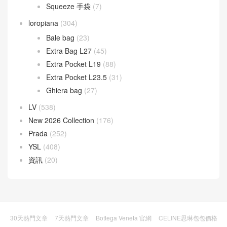
Squeeze 手袋
(7)
loropiana
(304)
Bale bag
(23)
Extra Bag L27
(45)
Extra Pocket L19
(88)
Extra Pocket L23.5
(31)
Ghiera bag
(27)
LV
(538)
New 2026 Collection
(176)
Prada
(252)
YSL
(408)
資訊
(20)
30天熱門文章
7天熱門文章
Bottega Veneta 官網
CELINE思琳包包價格