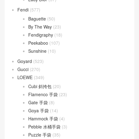
Fendi
(577)
Baguette
(50)
By The Way
(23)
Fendigraphy
(18)
Peekaboo
(107)
Sunshine
(10)
Goyard
(523)
Gucci
(270)
LOEWE
(349)
Cubi 斜挎包
(20)
Flamenco 手袋
(23)
Gate 手袋
(8)
Goya 手袋
(14)
Hammock 手袋
(4)
Pebble 水桶手袋
(3)
Puzzle 手袋
(35)