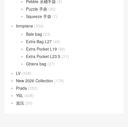
Pebble 水桶手袋
(3)
Puzzle 手袋
(35)
Squeeze 手袋
(7)
loropiana
(304)
Bale bag
(23)
Extra Bag L27
(45)
Extra Pocket L19
(88)
Extra Pocket L23.5
(31)
Ghiera bag
(27)
LV
(538)
New 2026 Collection
(178)
Prada
(252)
YSL
(408)
資訊
(20)