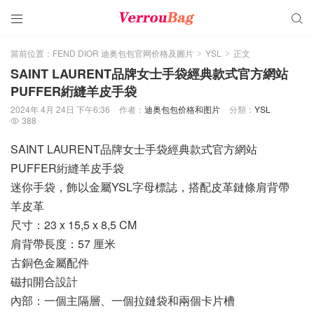


當前位置：
FEND DIOR 迪奥包包官网价格及圖片
YSL
正文
>
>
SAINT LAURENT品牌女士手袋經典款式官方網站
PUFFER絎縫羊皮手袋
2024年 4月 24日 下午6:36
作者：
迪奥包包价格和图片
分類：
YSL
388

SAINT LAURENT品牌女士手袋經典款式官方網站
PUFFER絎縫羊皮手袋
迷你手袋，飾以金屬YSL字母標誌，搭配皮革鏈條肩背帶
羊皮革
尺寸：23 x 15,5 x 8,5 CM
肩背帶長度：57 厘米
古銅色金屬配件
磁扣開合設計
內部：一個主隔層、一個拉鏈袋和兩個卡片槽