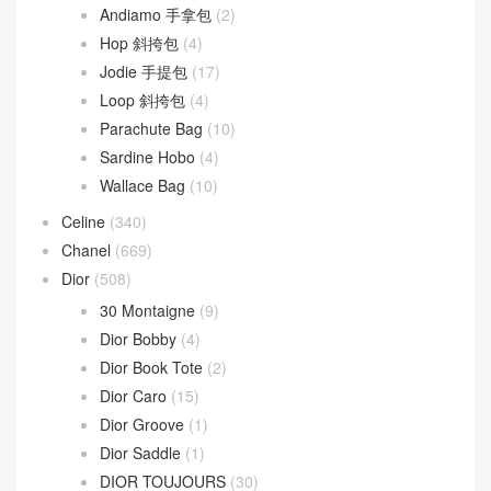
Andiamo 手拿包
(2)
Hop 斜挎包
(4)
Jodie 手提包
(17)
Loop 斜挎包
(4)
Parachute Bag
(10)
Sardine Hobo
(4)
Wallace Bag
(10)
Celine
(340)
Chanel
(669)
Dior
(508)
30 Montaigne
(9)
Dior Bobby
(4)
Dior Book Tote
(2)
Dior Caro
(15)
Dior Groove
(1)
Dior Saddle
(1)
DIOR TOUJOURS
(30)