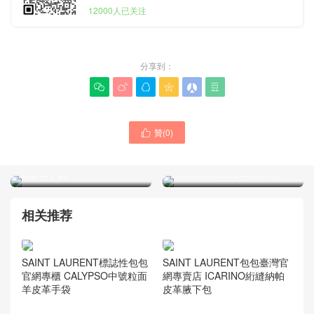
12000人已关注
分享到：






贊(
0
)

美國官網YSL聖羅蘭女士包
SAINT LAURENT品牌奢侈
代購 ENVELOPE小號粒面絎
品官網女士手袋 LE 5 À 7鱷
縫皮革手袋
魚紋壓花亮面皮革流浪包
相关推荐
SAINT LAURENT標誌性包包
SAINT LAURENT包包臺灣官
官網專櫃 CALYPSO中號粒面
網專賣店 ICARINO絎縫納帕
羊皮革手袋
皮革腋下包