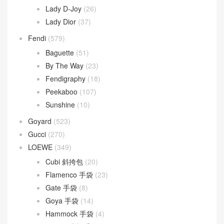
Lady D-Joy
(26)
Lady Dior
(37)
Fendi
(579)
Baguette
(51)
By The Way
(23)
Fendigraphy
(18)
Peekaboo
(107)
Sunshine
(10)
Goyard
(523)
Gucci
(270)
LOEWE
(349)
Cubi 斜挎包
(20)
Flamenco 手袋
(23)
Gate 手袋
(8)
Goya 手袋
(14)
Hammock 手袋
(4)