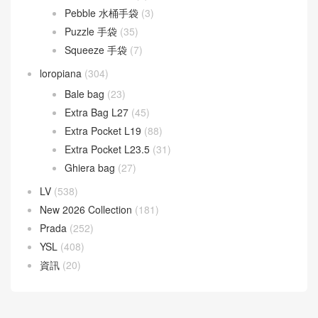
Pebble 水桶手袋
(3)
Puzzle 手袋
(35)
Squeeze 手袋
(7)
loropiana
(304)
Bale bag
(23)
Extra Bag L27
(45)
Extra Pocket L19
(88)
Extra Pocket L23.5
(31)
Ghiera bag
(27)
LV
(538)
New 2026 Collection
(181)
Prada
(252)
YSL
(408)
資訊
(20)