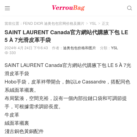


當前位置：
FEND DIOR 迪奥包包官网价格及圖片
YSL
正文
>
>
SAINT LAURENT Canada官方網站代購腋下包 LE
5 À 7光滑皮革手袋
2024年 4月 24日 下午6:43
作者：
迪奥包包价格和图片
分類：
YSL
330

SAINT LAURENT Canada官方網站代購腋下包 LE 5 À 7光
滑皮革手袋
Hobo手袋，皮革袢帶開合，飾以Le Cassandre，搭配同色
系絨面革襯裏。
布局緊湊，空間充裕，設有一個內部拉鏈口袋和可調節提
手，可根據需求調節長度。
牛皮革
絨面革襯裏
淺古銅色黃銅配件