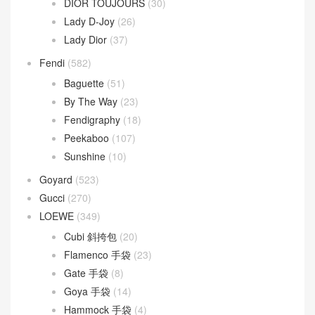
DIOR TOUJOURS
(30)
Lady D-Joy
(26)
Lady Dior
(37)
Fendi
(582)
Baguette
(51)
By The Way
(23)
Fendigraphy
(18)
Peekaboo
(107)
Sunshine
(10)
Goyard
(523)
Gucci
(270)
LOEWE
(349)
Cubi 斜挎包
(20)
Flamenco 手袋
(23)
Gate 手袋
(8)
Goya 手袋
(14)
Hammock 手袋
(4)