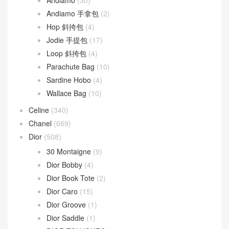
Andiamo 手拿包
(2)
Hop 斜挎包
(4)
Jodie 手提包
(17)
Loop 斜挎包
(4)
Parachute Bag
(10)
Sardine Hobo
(4)
Wallace Bag
(10)
Celine
(340)
Chanel
(669)
Dior
(508)
30 Montaigne
(9)
Dior Bobby
(4)
Dior Book Tote
(2)
Dior Caro
(15)
Dior Groove
(1)
Dior Saddle
(1)