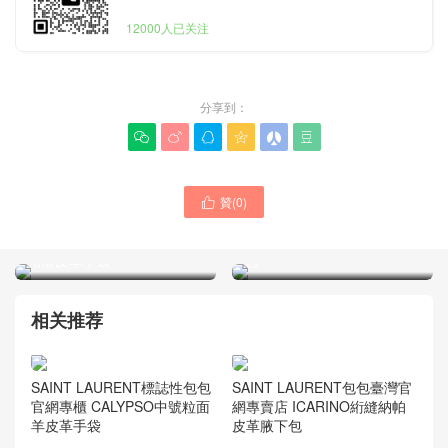
12000人已关注
分享到：






贊(
0
)
SAINT LAURENT女士手袋

SAINT LAURENT是什麽品
官網SOLFERINO中號BOX
牌 YSL官方旗艦店LE 5 À 7
SAINT LAURENT皮革肩背
光滑皮革手袋
包
相关推荐
SAINT LAURENT包包臺灣官
SAINT LAURENT標誌性包包
網專賣店 ICARINO絎縫納帕
官網專櫃 CALYPSO中號粒面
皮革腋下包
羊皮革手袋