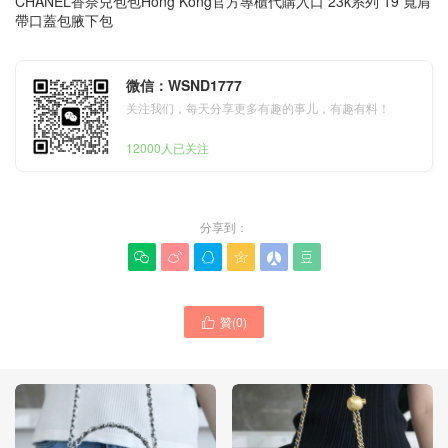
CHANEL香奈兒包包Hong Kong官方專櫃代購入口 23k系列 19 寬肩
帶口蓋包腋下包
微信：WSND1777
关注我们，每天分享更多有趣的事儿，有趣有料！
12000人已关注
分享到：






贊(
0
)
