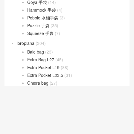
Goya 手袋
(14)
Hammock 手袋
(4)
Pebble 水桶手袋
(3)
Puzzle 手袋
(35)
Squeeze 手袋
(7)
loropiana
(304)
Bale bag
(23)
Extra Bag L27
(45)
Extra Pocket L19
(88)
Extra Pocket L23.5
(31)
Ghiera bag
(27)
LV
(538)
New 2026 Collection
(181)
Prada
(252)
YSL
(408)
資訊
(20)