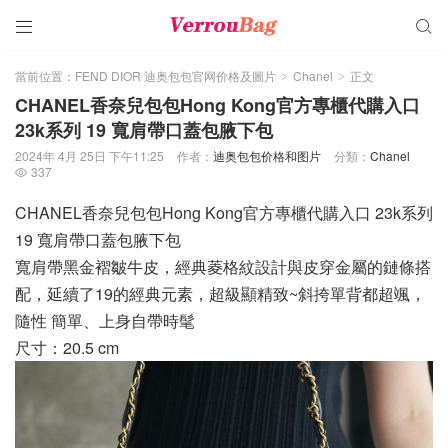


當前位置：
FEND DIOR 迪奥包包官网价格及圖片
Chanel
正文
>
>
CHANEL香奈兒包包Hong Kong官方專櫃代購入口
23k系列 19 寬肩帶口蓋包腋下包
2024年 4月 25日 下午11:25
作者：
迪奥包包价格和图片
分類：
Chanel
337

CHANEL香奈兒包包Hong Kong官方專櫃代購入口 23k系列
19 寬肩帶口蓋包腋下包
寬肩帶黑金褶皺牛皮，經典菱格紋設計與皮穿金屬的鏈條搭
配，延續了19的經典元素，超級顯精致~斜挎單背都超颯，
隨性 簡單、上身自帶時髦
尺寸：20.5 cm