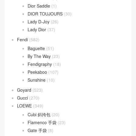
Dior Saddle
(1)
DIOR TOUJOURS
(30)
Lady D-Joy
(26)
Lady Dior
(37)
Fendi
(582)
Baguette
(51)
By The Way
(23)
Fendigraphy
(18)
Peekaboo
(107)
Sunshine
(10)
Goyard
(523)
Gucci
(270)
LOEWE
(349)
Cubi 斜挎包
(20)
Flamenco 手袋
(23)
Gate 手袋
(8)