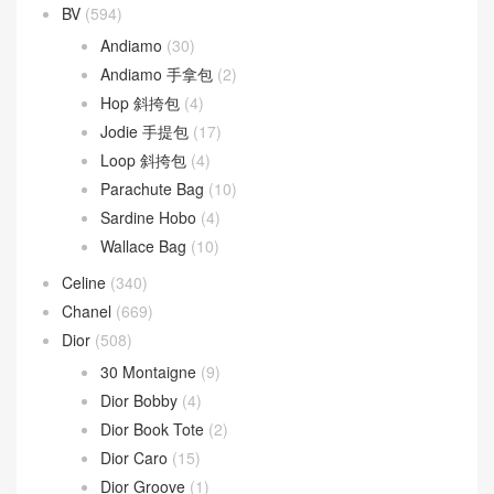
BV
(594)
Andiamo
(30)
Andiamo 手拿包
(2)
Hop 斜挎包
(4)
Jodie 手提包
(17)
Loop 斜挎包
(4)
Parachute Bag
(10)
Sardine Hobo
(4)
Wallace Bag
(10)
Celine
(340)
Chanel
(669)
Dior
(508)
30 Montaigne
(9)
Dior Bobby
(4)
Dior Book Tote
(2)
Dior Caro
(15)
Dior Groove
(1)