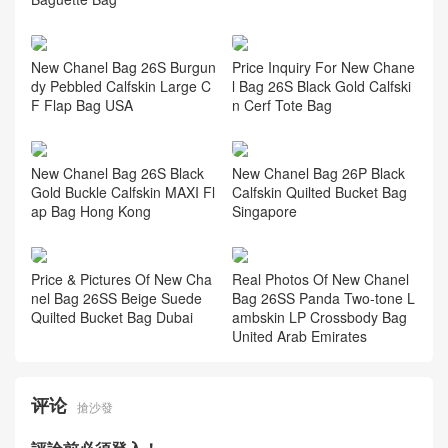
New Chanel Bag 26S Burgun
Price Inquiry For New Chane
dy Pebbled Calfskin Large C
l Bag 26S Black Gold Calfski
F Flap Bag USA
n Cerf Tote Bag
New Chanel Bag 26P Black
New Chanel Bag 26S Black
Calfskin Quilted Bucket Bag
Gold Buckle Calfskin MAXI Fl
Singapore
ap Bag Hong Kong
Price & Pictures Of New Cha
Real Photos Of New Chanel
nel Bag 26SS Beige Suede
Bag 26SS Panda Two-tone L
Quilted Bucket Bag Dubai
ambskin LP Crossbody Bag
United Arab Emirates
评论
搶沙發