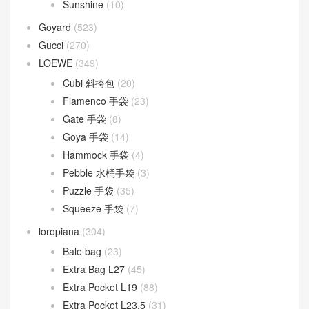
Lady D-Joy
(26)
Lady Dior
(37)
Fendi
(582)
Baguette
(51)
By The Way
(23)
Fendigraphy
(18)
Peekaboo
(107)
Sunshine
(10)
Goyard
(523)
Gucci
(270)
LOEWE
(349)
Cubi 斜挎包
(20)
Flamenco 手袋
(23)
Gate 手袋
(8)
Goya 手袋
(14)
Hammock 手袋
(4)