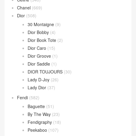
Andiamo 手拿包
(2)
Hop 斜挎包
(4)
Jodie 手提包
(17)
Loop 斜挎包
(4)
Parachute Bag
(10)
Sardine Hobo
(4)
Wallace Bag
(10)
Celine
(340)
Chanel
(669)
Dior
(508)
30 Montaigne
(9)
Dior Bobby
(4)
Dior Book Tote
(2)
Dior Caro
(15)
Dior Groove
(1)
Dior Saddle
(1)
DIOR TOUJOURS
(30)