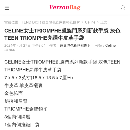


當前位置：
FEND DIOR 迪奥包包官网价格及圖片
Celine
正文
>
>
CELINE女士TRIOMPHE凱旋門系列新款手袋 灰色
TEEN TRIOMPHE亮澤牛皮革手袋
2024年 4月 27日 下午3:04
作者：
迪奥包包价格和图片
分類：
Celine
366

CELINE女士TRIOMPHE凱旋門系列新款手袋 灰色TEEN
TRIOMPHE亮澤牛皮革手袋
7 x 5 x 3英寸(18.5 x 13.5 x 7厘米)
牛皮革 羊皮革襯裏
金色飾面
斜挎和肩背
TRIOMPHE金屬鎖扣
3個內側隔層
1個內側拉鏈口袋