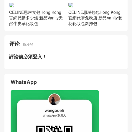
CELINE思琳品牌女士手袋中
CELINE標誌性包包Canada官
國官網旗艦店 新品CELINE B
方網站售價大全 TEEN LULU
ONNIE牛皮革肩背包
標誌印花斜挎包
CELINE品牌包包網站新品價
CELINE女包Taiwan專賣店價
格一覽錶 CELINE光滑緞面牛
格及圖片 新品TEEN LULU粒
皮革化妝包 黑色
面牛皮革腋下包
CELINE思琳女包Hong Kong
CELINE思琳包包Hong Kong
官網代購多少錢 新品Vanity天
官網代購免稅店 新品Vanity老
然牛皮革化妝包
花化妝包斜挎包
评论
搶沙發
評論前必須登入！