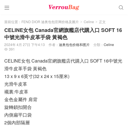


當前位置：
FEND DIOR 迪奥包包官网价格及圖片
Celine
正文
>
>
CELINE女包 Canada官網旗艦店代購入口 SOFT 16
中號光滑牛皮革手袋 黃褐色
2024年 4月 27日 下午4:13
作者：
迪奥包包价格和图片
分類：
Celine
391

CELINE女包 Canada官網旗艦店代購入口 SOFT 16中號光
滑牛皮革手袋 黃褐色
13 x 9 x 6英寸(32 x 24 x 15厘米)
光滑牛皮革
襯裏:牛皮革
金色金屬件 肩背
旋轉鎖扣開合
內側扁平口袋
2個內部隔層