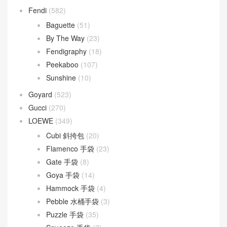
Celine
(340)
Chanel
(669)
Dior
(508)
30 Montaigne
(9)
Dior Bobby
(4)
Dior Book Tote
(2)
Dior Caro
(15)
Dior Groove
(1)
Dior Saddle
(1)
DIOR TOUJOURS
(30)
Lady D-Joy
(26)
Lady Dior
(37)
Fendi
(582)
Baguette
(51)
By The Way
(23)
Fendigraphy
(18)