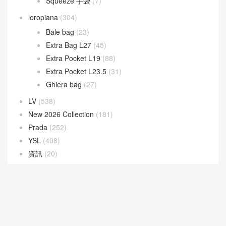
Peekaboo
(107)
Sunshine
(10)
Goyard
(523)
Gucci
(270)
LOEWE
(349)
Cubi 斜挎包
(20)
Flamenco 手袋
(23)
Gate 手袋
(8)
Goya 手袋
(14)
Hammock 手袋
(4)
Pebble 水桶手袋
(3)
Puzzle 手袋
(35)
Squeeze 手袋
(7)
loropiana
(304)
Bale bag
(23)
Extra Bag L27
(45)
Extra Pocket L19
(88)