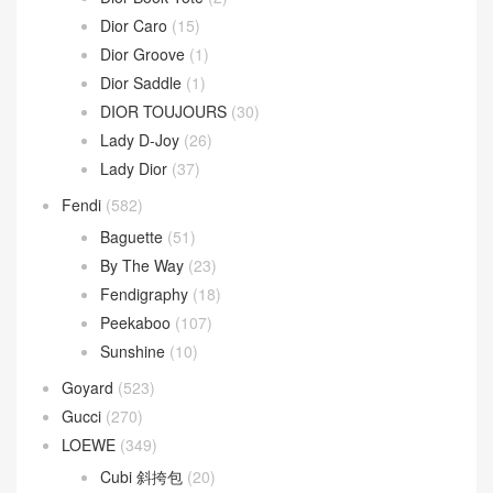
Dior Caro
(15)
Dior Groove
(1)
Dior Saddle
(1)
DIOR TOUJOURS
(30)
Lady D-Joy
(26)
Lady Dior
(37)
Fendi
(582)
Baguette
(51)
By The Way
(23)
Fendigraphy
(18)
Peekaboo
(107)
Sunshine
(10)
Goyard
(523)
Gucci
(270)
LOEWE
(349)
Cubi 斜挎包
(20)