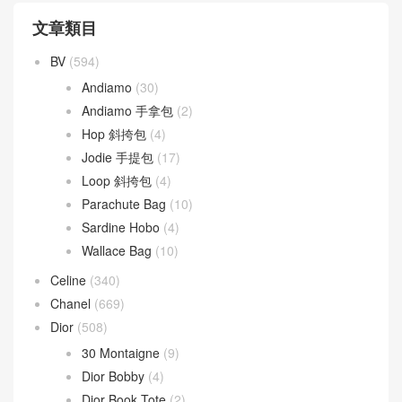
文章類目
BV
(594)
Andiamo
(30)
Andiamo 手拿包
(2)
Hop 斜挎包
(4)
Jodie 手提包
(17)
Loop 斜挎包
(4)
Parachute Bag
(10)
Sardine Hobo
(4)
Wallace Bag
(10)
Celine
(340)
Chanel
(669)
Dior
(508)
30 Montaigne
(9)
Dior Bobby
(4)
Dior Book Tote
(2)