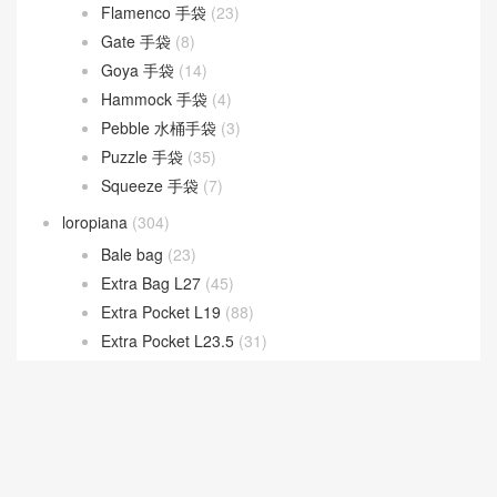
Flamenco 手袋
(23)
Gate 手袋
(8)
Goya 手袋
(14)
Hammock 手袋
(4)
Pebble 水桶手袋
(3)
Puzzle 手袋
(35)
Squeeze 手袋
(7)
loropiana
(304)
Bale bag
(23)
Extra Bag L27
(45)
Extra Pocket L19
(88)
Extra Pocket L23.5
(31)
Ghiera bag
(27)
LV
(538)
New 2026 Collection
(181)
Prada
(252)
YSL
(408)