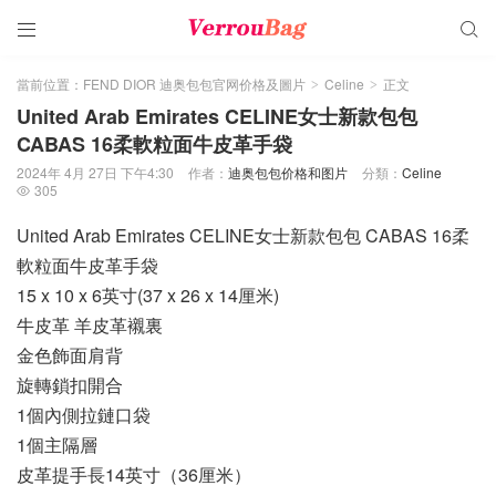


當前位置：
FEND DIOR 迪奥包包官网价格及圖片
Celine
正文
>
>
United Arab Emirates CELINE女士新款包包
CABAS 16柔軟粒面牛皮革手袋
2024年 4月 27日 下午4:30
作者：
迪奥包包价格和图片
分類：
Celine
305

United Arab Emirates CELINE女士新款包包 CABAS 16柔
軟粒面牛皮革手袋
15 x 10 x 6英寸(37 x 26 x 14厘米)
牛皮革 羊皮革襯裏
金色飾面肩背
旋轉鎖扣開合
1個內側拉鏈口袋
1個主隔層
皮革提手長14英寸（36厘米）