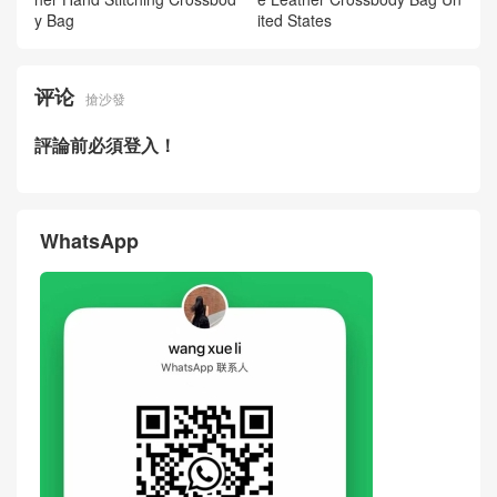
2026 Fendi Women Bag Ho
2026 Fendi Women Bag Pee
w Much Price New Peekaboo
kaboo Coffee Cowhide Leath
Burgundy Cowhide Leather
er Handmade Outer Stitching
Crossbody Bag
Handbag
Fendi New Peekaboo Handb
Fendi New Bags Price Pictur
ag Dove Grey Cowhide Leat
es BAGUETTE Black Cowhid
her Hand Stitching Crossbod
e Leather Crossbody Bag Un
y Bag
ited States
评论
搶沙發
評論前必須登入！
WhatsApp