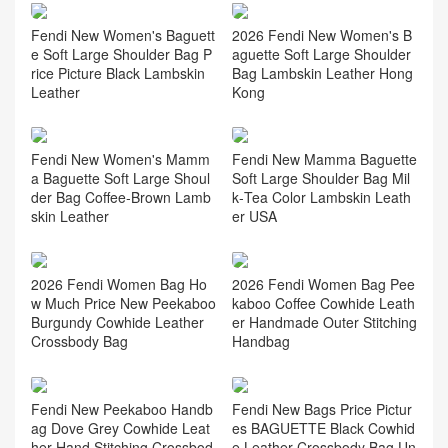
FENDI女包 中國大陸官方網
站代購入口 Fendi graphy鏈
帶皮夾
相关推荐
Fendi New Women's Baguett
2026 Fendi New Women's B
e Soft Large Shoulder Bag P
aguette Soft Large Shoulder
rice Picture Black Lambskin
Bag Lambskin Leather Hong
Leather
Kong
Fendi New Women's Mamm
Fendi New Mamma Baguette
a Baguette Soft Large Shoul
Soft Large Shoulder Bag Mil
der Bag Coffee‑Brown Lamb
k‑Tea Color Lambskin Leath
skin Leather
er USA