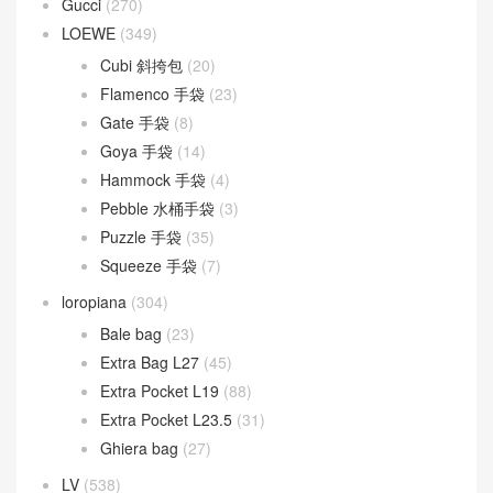
Baguette
(51)
By The Way
(23)
Fendigraphy
(18)
Peekaboo
(107)
Sunshine
(10)
Goyard
(523)
Gucci
(270)
LOEWE
(349)
Cubi 斜挎包
(20)
Flamenco 手袋
(23)
Gate 手袋
(8)
Goya 手袋
(14)
Hammock 手袋
(4)
Pebble 水桶手袋
(3)
Puzzle 手袋
(35)
Squeeze 手袋
(7)