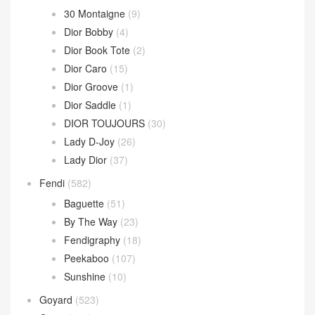
Loop 斜挎包
(4)
Parachute Bag
(10)
Sardine Hobo
(4)
Wallace Bag
(10)
Celine
(340)
Chanel
(669)
Dior
(508)
30 Montaigne
(9)
Dior Bobby
(4)
Dior Book Tote
(2)
Dior Caro
(15)
Dior Groove
(1)
Dior Saddle
(1)
DIOR TOUJOURS
(30)
Lady D-Joy
(26)
Lady Dior
(37)
Fendi
(582)