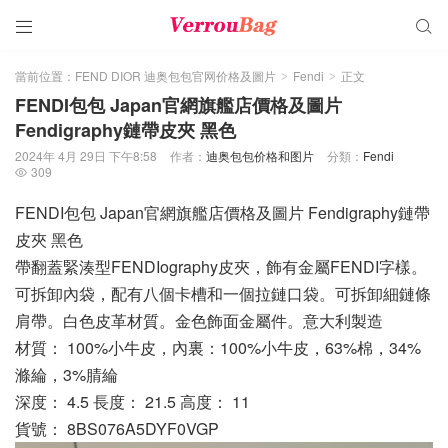


當前位置：
FEND DIOR 迪奥包包官网价格及圖片
Fendi
正文
>
>
FENDI包包 Japan官網旗艦店價格及圖片
Fendigraphy鏈帶皮夾 黑色
2024年 4月 29日 下午8:58
作者：
迪奥包包价格和图片
分類：
Fendi
309

FENDI包包 Japan官網旗艦店價格及圖片 Fendigraphy鏈帶
皮夾 黑色
帶翻蓋緊湊型FENDIography皮夾，飾有金屬FENDI字樣。
可拆卸內袋，配有八個卡槽和一個拉鏈口袋。可拆卸細鏈條
肩帶。白色皮革材質。金色飾面金屬件。意大利製造
材質： 100%小牛皮，內裏：100%小牛皮，63%棉，34%
滌綸，3%腈綸
深度： 4.5 長度： 21.5 高度： 11
貨號： 8BS076A5DYF0VGP