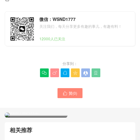
微信：WSND1777
关注我们，每天分享更多有趣的事儿，有趣有料！
12000人已关注
分享到：






贊(
0
)
FENDI女士包 Fendigraphy

鏈帶皮夾 單肩包手機包專賣
店圖片查詢大全