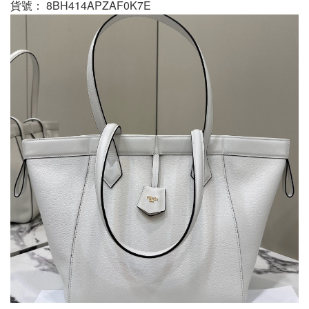
貨號： 8BH414APZAF0K7E