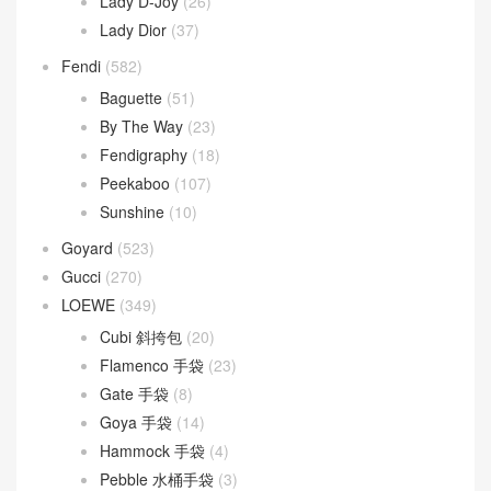
Lady D-Joy
(26)
Lady Dior
(37)
Fendi
(582)
Baguette
(51)
By The Way
(23)
Fendigraphy
(18)
Peekaboo
(107)
Sunshine
(10)
Goyard
(523)
Gucci
(270)
LOEWE
(349)
Cubi 斜挎包
(20)
Flamenco 手袋
(23)
Gate 手袋
(8)
Goya 手袋
(14)
Hammock 手袋
(4)
Pebble 水桶手袋
(3)