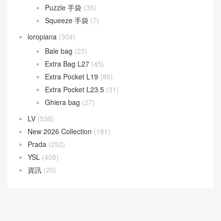
Puzzle 手袋
(35)
Squeeze 手袋
(7)
loropiana
(304)
Bale bag
(23)
Extra Bag L27
(45)
Extra Pocket L19
(88)
Extra Pocket L23.5
(31)
Ghiera bag
(27)
LV
(538)
New 2026 Collection
(181)
Prada
(252)
YSL
(408)
資訊
(20)