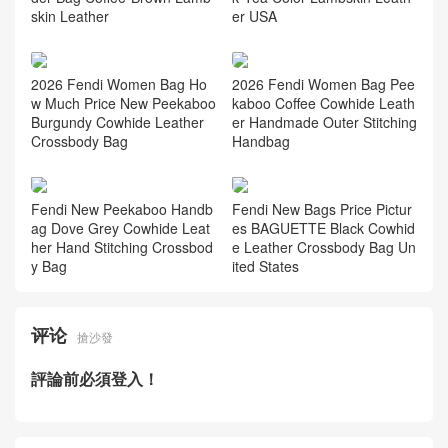
skin Leather
er USA
2026 Fendi Women Bag Ho
2026 Fendi Women Bag Pee
w Much Price New Peekaboo
kaboo Coffee Cowhide Leath
Burgundy Cowhide Leather
er Handmade Outer Stitching
Crossbody Bag
Handbag
Fendi New Peekaboo Handb
Fendi New Bags Price Pictur
ag Dove Grey Cowhide Leat
es BAGUETTE Black Cowhid
her Hand Stitching Crossbod
e Leather Crossbody Bag Un
y Bag
ited States
评论
搶沙發
評論前必須登入！