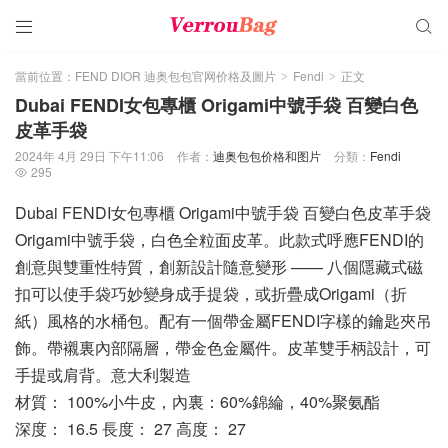


當前位置：
FEND DIOR 迪奥包包官网价格及圖片
Fendi
正文
>
>
Dubai FENDI女包專櫃 Origami中號手袋 百變白色
皮革手袋
2024年 4月 29日 下午11:06
作者：
迪奥包包价格和图片
分類：
Fendi
295

Dubai FENDI女包專櫃 Origami中號手袋 百變白色皮革手袋
Origami中號手袋，白色全粒面皮革。此款式呼應FENDI的
創意與雙重性特質，創新設計隨意變形 —— 八個隱藏式磁
扣可以使手袋巧妙變身成手提袋，或折疊成Origami（折
紙）風格的水桶包。配有一個帶金屬FENDI字樣的鑰匙夾吊
飾。帶襯裏內部隔層，帶金色金屬件。皮革雙手柄設計，可
手提或肩背。意大利製造
材質： 100%小牛皮，內裏：60%錦綸，40%聚氨酯
深度： 16.5 長度： 27 高度： 27