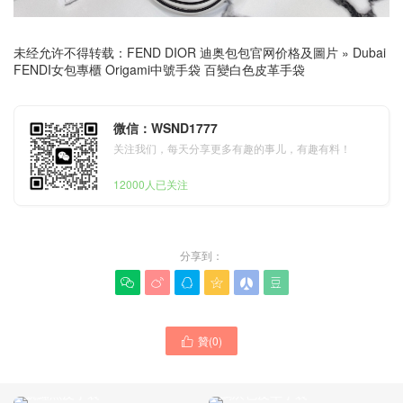
未经允许不得转载：
FEND DIOR 迪奥包包官网价格及圖片
»
Dubai
FENDI女包專櫃 Origami中號手袋 百變白色皮革手袋
微信：WSND1777
关注我们，每天分享更多有趣的事儿，有趣有料！
12000人已关注
分享到：






贊(
0
)

FENDI女士手袋UAE United
Dubai FENDI女包專櫃經典
Arab Emirates 專櫃 First小
款式 Origami中號手袋 百變
號鱷魚皮手袋
鴿灰色皮革手袋