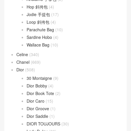
Hop 斜挎包
(4)
Jodie 手提包
(17)
Loop 斜挎包
(4)
Parachute Bag
(10)
Sardine Hobo
(4)
Wallace Bag
(10)
Celine
(340)
Chanel
(669)
Dior
(508)
30 Montaigne
(9)
Dior Bobby
(4)
Dior Book Tote
(2)
Dior Caro
(15)
Dior Groove
(1)
Dior Saddle
(1)
DIOR TOUJOURS
(30)