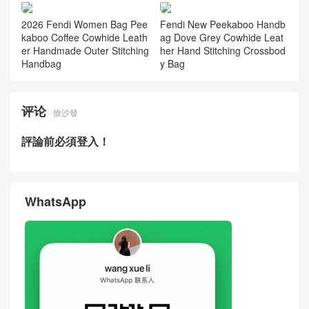
Bag Lambskin Leather Hong
der Bag Coffee‑Brown Lamb
Kong
skin Leather
Fendi New Mamma Baguette
2026 Fendi Women Bag Ho
Soft Large Shoulder Bag Mil
w Much Price New Peekaboo
k‑Tea Color Lambskin Leath
Burgundy Cowhide Leather
er USA
Crossbody Bag
2026 Fendi Women Bag Pee
Fendi New Peekaboo Handb
kaboo Coffee Cowhide Leath
ag Dove Grey Cowhide Leat
er Handmade Outer Stitching
her Hand Stitching Crossbod
Handbag
y Bag
评论
搶沙發
評論前必須登入！