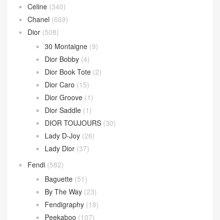
Andiamo 手拿包
(2)
Hop 斜挎包
(4)
Jodie 手提包
(17)
Loop 斜挎包
(4)
Parachute Bag
(10)
Sardine Hobo
(4)
Wallace Bag
(10)
Celine
(340)
Chanel
(669)
Dior
(508)
30 Montaigne
(9)
Dior Bobby
(4)
Dior Book Tote
(2)
Dior Caro
(15)
Dior Groove
(1)
Dior Saddle
(1)
DIOR TOUJOURS
(30)