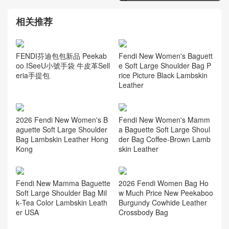
FENDI芬迪女包經典系列
Baguette 寬肩帶FF帆布手
袋價格圖片
相关推荐
FENDI芬迪包包新品 Peekab
Fendi New Women's Baguett
oo ISeeU小號手袋 牛皮革Sell
e Soft Large Shoulder Bag P
eria手提包
rice Picture Black Lambskin
Leather
2026 Fendi New Women's B
Fendi New Women's Mamm
aguette Soft Large Shoulder
a Baguette Soft Large Shoul