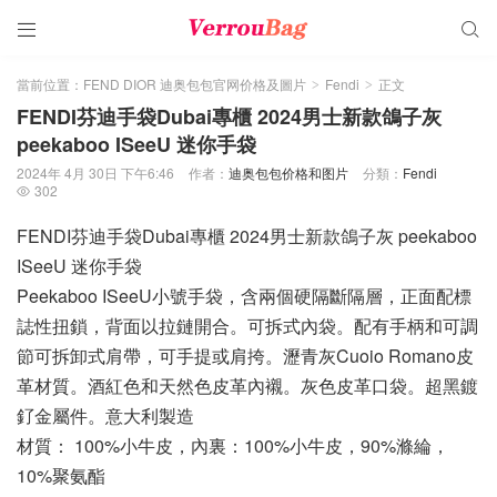


當前位置：
FEND DIOR 迪奥包包官网价格及圖片
Fendi
正文
>
>
FENDI芬迪手袋Dubai專櫃 2024男士新款鴿子灰
peekaboo ISeeU 迷你手袋
2024年 4月 30日 下午6:46
作者：
迪奥包包价格和图片
分類：
Fendi
302

FENDI芬迪手袋Dubai專櫃 2024男士新款鴿子灰 peekaboo
ISeeU 迷你手袋
Peekaboo ISeeU小號手袋，含兩個硬隔斷隔層，正面配標
誌性扭鎖，背面以拉鏈開合。可拆式內袋。配有手柄和可調
節可拆卸式肩帶，可手提或肩挎。瀝青灰Cuoio Romano皮
革材質。酒紅色和天然色皮革內襯。灰色皮革口袋。超黑鍍
釕金屬件。意大利製造
材質： 100%小牛皮，內裏：100%小牛皮，90%滌綸，
10%聚氨酯