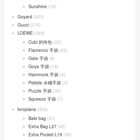
Lady D-Joy
(26)
Lady Dior
(37)
Fendi
(582)
Baguette
(51)
By The Way
(23)
Fendigraphy
(18)
Peekaboo
(107)
Sunshine
(10)
Goyard
(523)
Gucci
(270)
LOEWE
(349)
Cubi 斜挎包
(20)
Flamenco 手袋
(23)
Gate 手袋
(8)
Goya 手袋
(14)
Hammock 手袋
(4)