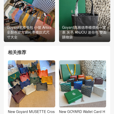
Goyard戈雅包包 小號 Artois
Goyard高雅德專櫃價格一覽
全顏色官方網站專櫃款式尺
表 灰色 ANJOU 迷你包 雙面
寸大全
購物袋
相关推荐
New Goyard MUSETTE Cros
New GOYARD Wallet Card H