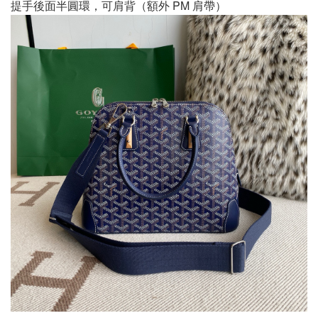
提手後面半圓環，可肩背（額外 PM 肩帶）