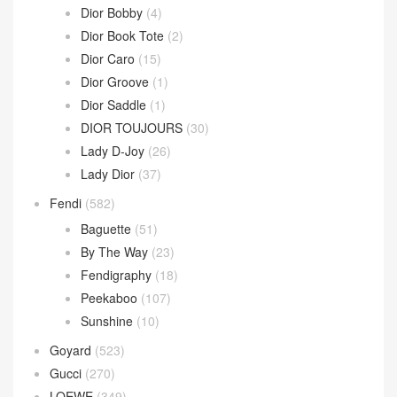
Dior Bobby
(4)
Dior Book Tote
(2)
Dior Caro
(15)
Dior Groove
(1)
Dior Saddle
(1)
DIOR TOUJOURS
(30)
Lady D-Joy
(26)
Lady Dior
(37)
Fendi
(582)
Baguette
(51)
By The Way
(23)
Fendigraphy
(18)
Peekaboo
(107)
Sunshine
(10)
Goyard
(523)
Gucci
(270)
LOEWE
(349)