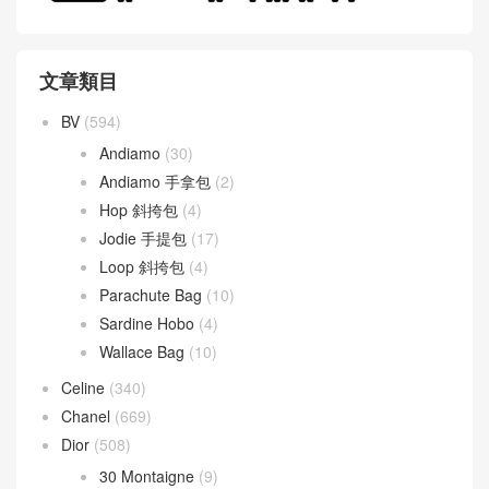
文章類目
BV
(594)
Andiamo
(30)
Andiamo 手拿包
(2)
Hop 斜挎包
(4)
Jodie 手提包
(17)
Loop 斜挎包
(4)
Parachute Bag
(10)
Sardine Hobo
(4)
Wallace Bag
(10)
Celine
(340)
Chanel
(669)
Dior
(508)
30 Montaigne
(9)