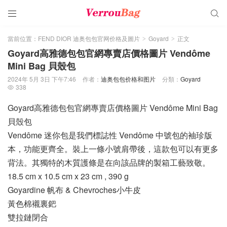


當前位置：
FEND DIOR 迪奥包包官网价格及圖片
Goyard
正文
>
>
Goyard高雅德包包官網專賣店價格圖片 Vendôme
Mini Bag 貝殼包
2024年 5月 3日 下午7:46
作者：
迪奥包包价格和图片
分類：
Goyard
338

Goyard高雅德包包官網專賣店價格圖片 Vendôme Mini Bag
貝殼包
Vendôme 迷你包是我們標誌性 Vendôme 中號包的袖珍版
本，功能更齊全。裝上一條小號肩帶後，這款包可以有更多
背法。其獨特的木質護條是在向該品牌的製箱工藝致敬。
18.5 cm x 10.5 cm x 23 cm , 390 g
Goyardine 帆布 & Chevroches小牛皮
黃色棉襯裏鈀
雙拉鏈閉合