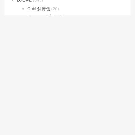
Cubi 斜挎包
(20)
Flamenco 手袋
(23)
Gate 手袋
(8)
Goya 手袋
(14)
Hammock 手袋
(4)
Pebble 水桶手袋
(3)
Puzzle 手袋
(35)
Squeeze 手袋
(7)
loropiana
(304)
Bale bag
(23)
Extra Bag L27
(45)
Extra Pocket L19
(88)
Extra Pocket L23.5
(31)
Ghiera bag
(27)
LV
(538)
New 2026 Collection
(181)