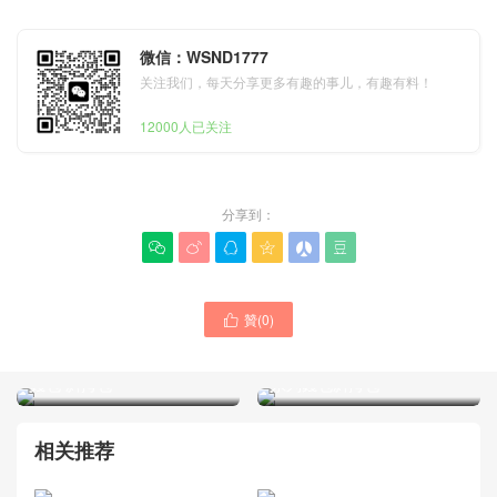
微信：WSND1777
关注我们，每天分享更多有趣的事儿，有趣有料！
12000人已关注
分享到：






贊(
0
)

Goyard包包屬於什麼檔次
Goyard是什麼品牌的 專賣
Plumet系列酒紅色 手拿包
店款式及尺寸大全 Varenne
錢包 斜挎包
系列錢包斜挎包
相关推荐