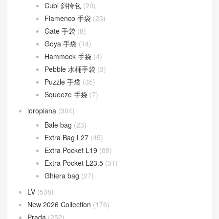
Cubi 斜挎包
(20)
Flamenco 手袋
(23)
Gate 手袋
(8)
Goya 手袋
(14)
Hammock 手袋
(4)
Pebble 水桶手袋
(3)
Puzzle 手袋
(35)
Squeeze 手袋
(7)
loropiana
(304)
Bale bag
(23)
Extra Bag L27
(45)
Extra Pocket L19
(88)
Extra Pocket L23.5
(31)
Ghiera bag
(27)
LV
(538)
New 2026 Collection
(176)
Prada
(252)