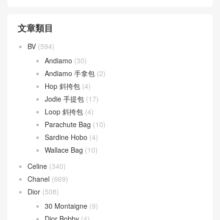
文章類目
BV
(594)
Andiamo
(30)
Andiamo 手拿包
(2)
Hop 斜挎包
(4)
Jodie 手提包
(17)
Loop 斜挎包
(4)
Parachute Bag
(10)
Sardine Hobo
(4)
Wallace Bag
(10)
Celine
(340)
Chanel
(669)
Dior
(508)
30 Montaigne
(9)
Dior Bobby
(4)