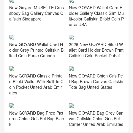
New Goyard MUSETTE Cros
New GOYARD Wallet Card H
sbody Bag Gallery Canvas C
older Gallery Classic Slim Mu
alfskin Singapore
lti-color Calfskin Bifold Coin P
urse USA
New GOYARD Wallet Card H
2026 New GOYARD Bifold W
older Grey Printed Calfskin B
allet Card Holder Brown Print
ifold Coin Purse Canada
Calfskin Coin Pocket Dubai
New GOYARD Classic Printe
New GOYARD Chien Gris Pe
d Bifold Wallet With Built-In C
t Bag Brown Canvas Calfskin
oin Pocket United Arab Emir
Tote Bag United States
ates
New GOYARD Bag Price Pict
New GOYARD Bag Grey Can
ures Chien Gris Pet Bag Blac
vas Calfskin Chien Gris Pet
k
Carrier United Arab Emirates