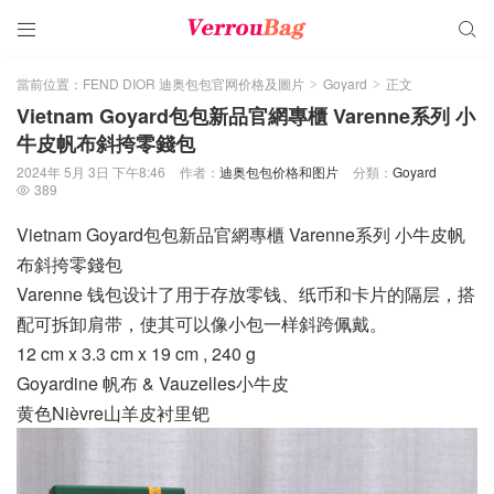


當前位置：
FEND DIOR 迪奥包包官网价格及圖片
Goyard
正文
>
>
Vietnam Goyard包包新品官網專櫃 Varenne系列 小
牛皮帆布斜挎零錢包
2024年 5月 3日 下午8:46
作者：
迪奥包包价格和图片
分類：
Goyard
389

Vietnam Goyard包包新品官網專櫃 Varenne系列 小牛皮帆
布斜挎零錢包
Varenne 钱包设计了用于存放零钱、纸币和卡片的隔层，搭
配可拆卸肩带，使其可以像小包一样斜跨佩戴。
12 cm x 3.3 cm x 19 cm , 240 g
Goyardine 帆布 & Vauzelles小牛皮
黄色Nièvre山羊皮衬里钯