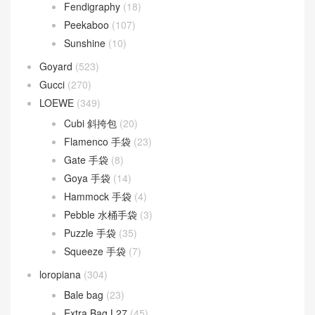
Fendigraphy
(18)
Peekaboo
(107)
Sunshine
(10)
Goyard
(523)
Gucci
(270)
LOEWE
(349)
Cubi 斜挎包
(20)
Flamenco 手袋
(23)
Gate 手袋
(8)
Goya 手袋
(14)
Hammock 手袋
(4)
Pebble 水桶手袋
(3)
Puzzle 手袋
(35)
Squeeze 手袋
(7)
loropiana
(304)
Bale bag
(23)
Extra Bag L27
(45)