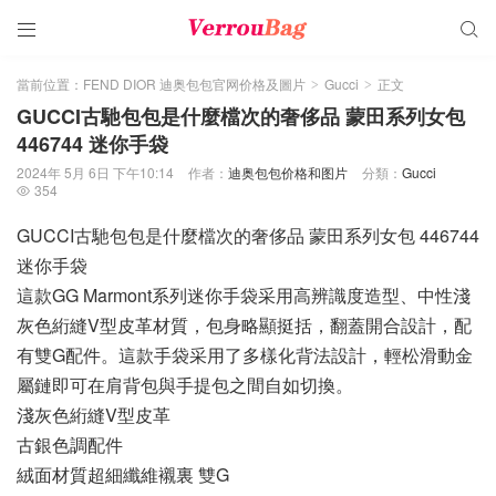


當前位置：
FEND DIOR 迪奥包包官网价格及圖片
Gucci
正文
>
>
GUCCI古馳包包是什麼檔次的奢侈品 蒙田系列女包
446744 迷你手袋
2024年 5月 6日 下午10:14
作者：
迪奥包包价格和图片
分類：
Gucci
354

GUCCI古馳包包是什麼檔次的奢侈品 蒙田系列女包 446744
迷你手袋
這款GG Marmont系列迷你手袋采用高辨識度造型、中性淺
灰色絎縫V型皮革材質，包身略顯挺括，翻蓋開合設計，配
有雙G配件。這款手袋采用了多樣化背法設計，輕松滑動金
屬鏈即可在肩背包與手提包之間自如切換。
淺灰色絎縫V型皮革
古銀色調配件
絨面材質超細纖維襯裏 雙G