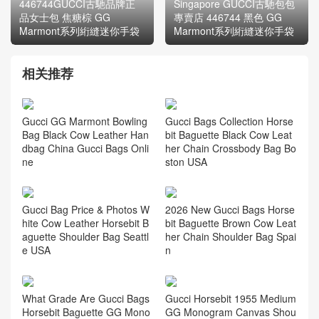
446744GUCCI古馳品牌正
Singapore GUCCI古馳包包
品女士包 焦糖棕 GG
專賣店 446744 黑色 GG
Marmont系列絎縫迷你手袋
Marmont系列絎縫迷你手袋
相关推荐
Gucci GG Marmont Bowling
Gucci Bags Collection Horse
Bag Black Cow Leather Han
bit Baguette Black Cow Leat
dbag China Gucci Bags Onli
her Chain Crossbody Bag Bo
ne
ston USA
Gucci Bag Price & Photos W
2026 New Gucci Bags Horse
hite Cow Leather Horsebit B
bit Baguette Brown Cow Leat
aguette Shoulder Bag Seattl
her Chain Shoulder Bag Spai
e USA
n
What Grade Are Gucci Bags
Gucci Horsebit 1955 Medium
Horsebit Baguette GG Mono
GG Monogram Canvas Shou