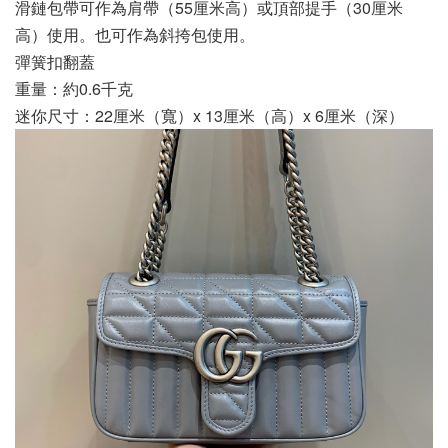
滑鏈包帶可作為肩帶（55厘米高）或頂部提手（30厘米
高）使用。也可作為斜挎包使用。
彈簧扣翻蓋
重量：約0.6千克
迷你尺寸：22厘米（寬）x 13厘米（高）x 6厘米（深）