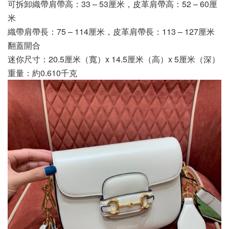
可拆卸織帶肩帶高：33 – 53厘米，皮革肩帶高：52 – 60厘
米
織帶肩帶長：75 – 114厘米，皮革肩帶長：113 – 127厘米
翻蓋開合
迷你尺寸：20.5厘米（寬）x 14.5厘米（高）x 5厘米（深）
重量：約0.610千克