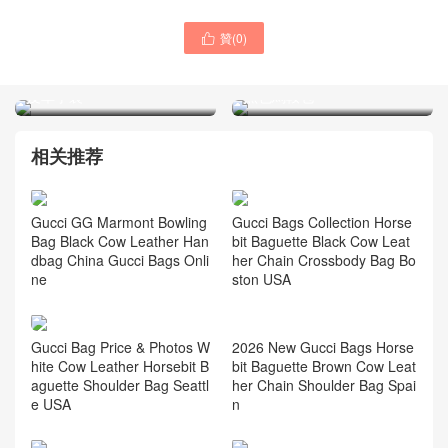
贊(
0
)

GUCCI包包正品專賣店售價
GUCCI女包專櫃經典款式
多少錢 Horsebit 1955棕色
Horsebit 1955系列迷你手袋
皮革手袋
黑色馬鞍包
相关推荐
Gucci GG Marmont Bowling
Gucci Bags Collection Horse
Bag Black Cow Leather Han
bit Baguette Black Cow Leat
dbag China Gucci Bags Onli
her Chain Crossbody Bag Bo
ne
ston USA
2026 New Gucci Bags Horse
Gucci Bag Price & Photos W
bit Baguette Brown Cow Leat
hite Cow Leather Horsebit B
her Chain Shoulder Bag Spai
aguette Shoulder Bag Seattl
n
e USA