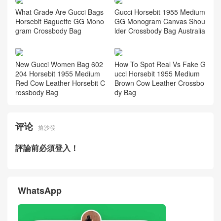
What Grade Are Gucci Bags
Gucci Horsebit 1955 Medium
Horsebit Baguette GG Mono
GG Monogram Canvas Shou
gram Crossbody Bag
lder Crossbody Bag Australia
New Gucci Women Bag 602
How To Spot Real Vs Fake G
204 Horsebit 1955 Medium
ucci Horsebit 1955 Medium
Red Cow Leather Horsebit C
Brown Cow Leather Crossbo
rossbody Bag
dy Bag
评论
搶沙發
評論前必須登入！
WhatsApp