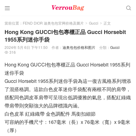


當前位置：
FEND DIOR 迪奥包包官网价格及圖片
Gucci
正文
>
>
Hong Kong GUCCI包包專櫃正品 Gucci Horsebit
1955系列迷你手袋
2024年 5月 6日 下午11:50
作者：
迪奥包包价格和图片
分類：
Gucci
316

Hong Kong GUCCI包包專櫃正品 Gucci Horsebit 1955系列
迷你手袋
Gucci Horsebit 1955系列迷你手袋為這一復古風格系列增添
了混搭格調。這款白色皮革迷你手袋配有兩根不同的肩帶，
搭配同色調皮革肩帶可呈現出低調優雅的氣息，搭配紅綠織
帶肩帶則突顯強大的品牌標識內涵。
白色皮革 紅綠織帶 金色調配件 馬銜扣細節
可容納的手機尺寸：167毫米（長）x 76毫米（寬）x 9毫米
（厚）