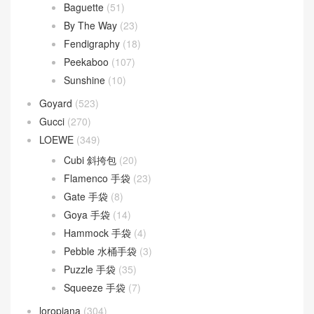
Baguette
(51)
By The Way
(23)
Fendigraphy
(18)
Peekaboo
(107)
Sunshine
(10)
Goyard
(523)
Gucci
(270)
LOEWE
(349)
Cubi 斜挎包
(20)
Flamenco 手袋
(23)
Gate 手袋
(8)
Goya 手袋
(14)
Hammock 手袋
(4)
Pebble 水桶手袋
(3)
Puzzle 手袋
(35)
Squeeze 手袋
(7)
loropiana
(304)