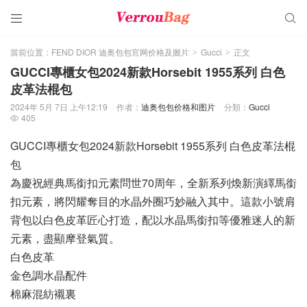


當前位置：
FEND DIOR 迪奥包包官网价格及圖片
Gucci
正文
>
>
GUCCI專櫃女包2024新款Horsebit 1955系列 白色
皮革法棍包
2024年 5月 7日 上午12:19
作者：
迪奥包包价格和图片
分類：
Gucci
405

GUCCI專櫃女包2024新款Horsebit 1955系列 白色皮革法棍
包
為慶祝經典馬銜扣元素問世70周年，全新系列煥新演繹馬銜
扣元素，將閃耀奪目的水晶外圈巧妙融入其中。這款小號肩
背包以白色皮革匠心打造，配以水晶馬銜扣等優雅迷人的新
元素，盡顯摩登氣質。
白色皮革
金色調水晶配件
棉麻混紡襯裏