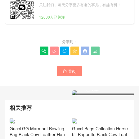
关注我们，每天分享更多有趣的事儿，有趣有料！
12000人已关注
分享到：






贊(
0
)

中國大陸 GUCCI古馳專櫃
Horsebit 1955系列小號肩背
包 黑色皮革
San Francisco USA GUCCI