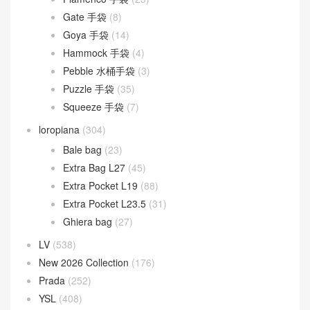
Peekaboo
(107)
Sunshine
(10)
Goyard
(523)
Gucci
(270)
LOEWE
(349)
Cubi 斜挎包
(20)
Flamenco 手袋
(23)
Gate 手袋
(8)
Goya 手袋
(14)
Hammock 手袋
(4)
Pebble 水桶手袋
(3)
Puzzle 手袋
(35)
Squeeze 手袋
(7)
loropiana
(304)
Bale bag
(23)
Extra Bag L27
(45)