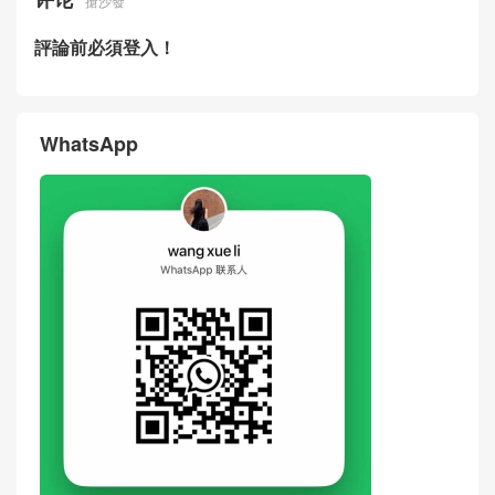
New Gucci Women Bag 602
How To Spot Real Vs Fake G
204 Horsebit 1955 Medium
ucci Horsebit 1955 Medium
Red Cow Leather Horsebit C
Brown Cow Leather Crossbo
rossbody Bag
dy Bag
评论
搶沙發
評論前必須登入！
WhatsApp