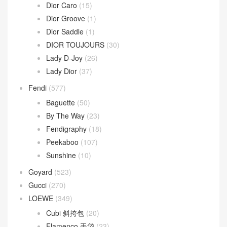
Wallace Bag
(10)
Celine
(340)
Chanel
(669)
Dior
(508)
30 Montaigne
(9)
Dior Bobby
(4)
Dior Book Tote
(2)
Dior Caro
(15)
Dior Groove
(1)
Dior Saddle
(1)
DIOR TOUJOURS
(30)
Lady D-Joy
(26)
Lady Dior
(37)
Fendi
(577)
Baguette
(50)
By The Way
(23)
Fendigraphy
(18)