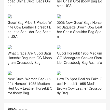
專櫃網站代購 735178
Horsebit 1955
相关推荐
Gucci GG Marmont Bowling
Gucci Bags Collection Horse
Bag Black Cow Leather Han
bit Baguette Black Cow Leat
dbag China Gucci Bags Onli
her Chain Crossbody Bag Bo
ne
ston USA
Gucci Bag Price & Photos W
2026 New Gucci Bags Horse
hite Cow Leather Horsebit B
bit Baguette Brown Cow Leat
aguette Shoulder Bag Seattl
her Chain Shoulder Bag Spai
e USA
n
What Grade Are Gucci Bags
Gucci Horsebit 1955 Medium
Horsebit Baguette GG Mono
GG Monogram Canvas Shou
gram Crossbody Bag
lder Crossbody Bag Australia