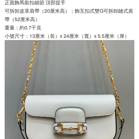
正面飾馬銜扣細節 頂部提手
可拆卸皮革肩帶（20厘米高）；飾互扣式雙G可拆卸鏈式肩
帶（52厘米高）
重量：約0.7千克
小號尺寸：13厘米（長）x 24厘米（寬）x 5.5厘米（厚）