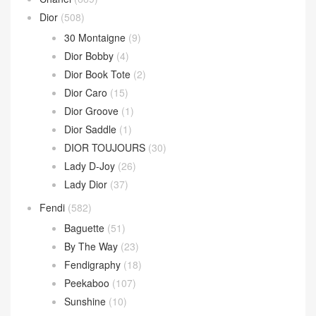
Loop 斜挎包
(4)
Parachute Bag
(10)
Sardine Hobo
(4)
Wallace Bag
(10)
Celine
(340)
Chanel
(669)
Dior
(508)
30 Montaigne
(9)
Dior Bobby
(4)
Dior Book Tote
(2)
Dior Caro
(15)
Dior Groove
(1)
Dior Saddle
(1)
DIOR TOUJOURS
(30)
Lady D-Joy
(26)
Lady Dior
(37)
Fendi
(582)