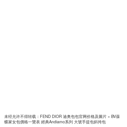
未经允许不得转载：
FEND DIOR 迪奥包包官网价格及圖片
»
BV葆
蝶家女包價格一覽表 經典Andiamo系列 大號手提包斜挎包