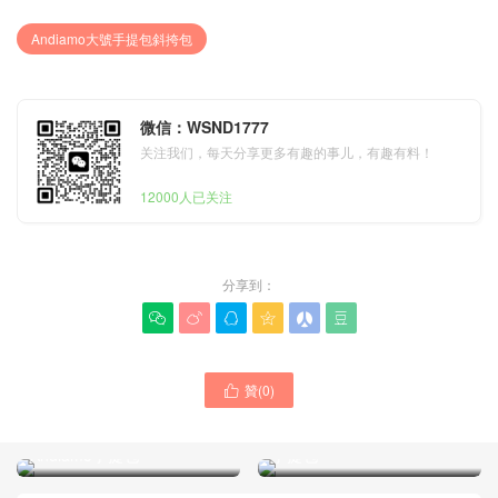
Andiamo大號手提包斜挎包
微信：WSND1777
关注我们，每天分享更多有趣的事儿，有趣有料！
12000人已关注
分享到：






贊(
0
)

BV葆蝶家女包2024新款官方
BV葆蝶家包包美國專賣店官
網站價格圖片 小號橫款
網價格一覽表 大號Andiamo
Andiamo手提包
手提包