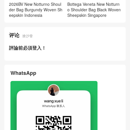
Bottega Veneta New Men's B
Bottega Veneta Small Andia
ag Small Andiamo Shoulder
mo Shoulder Bag Intrecciato
Bag Intrecciato Woven Cowh
Grained
ide Taiwan
2026BV New Notturno Shoul
Bottega Veneta New Notturn
der Bag Burgundy Woven Sh
o Shoulder Bag Black Woven
eepskin Indonesia
Sheepskin Singapore
评论
搶沙發
評論前必須登入！
WhatsApp