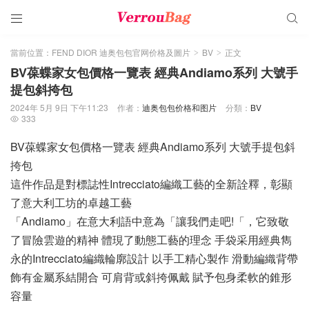


當前位置：
FEND DIOR 迪奥包包官网价格及圖片
BV
正文
>
>
BV葆蝶家女包價格一覽表 經典Andiamo系列 大號手
提包斜挎包
2024年 5月 9日 下午11:23
作者：
迪奥包包价格和图片
分類：
BV
333

BV葆蝶家女包價格一覽表 經典Andiamo系列 大號手提包斜
挎包
這件作品是對標誌性Intrecciato編織工藝的全新詮釋，彰顯
了意大利工坊的卓越工藝
「Andiamo」在意大利語中意為「讓我們走吧!「，它致敬
了冒險雲遊的精神 體現了動態工藝的理念 手袋采用經典雋
永的Intrecciato編織輪廓設計 以手工精心製作 滑動編織背帶
飾有金屬系結開合 可肩背或斜挎佩戴 賦予包身柔軟的錐形
容量