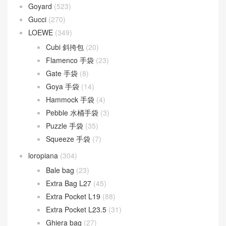
Baguette
(51)
By The Way
(23)
Fendigraphy
(18)
Peekaboo
(107)
Sunshine
(10)
Goyard
(523)
Gucci
(270)
LOEWE
(349)
Cubi 斜挎包
(20)
Flamenco 手袋
(23)
Gate 手袋
(8)
Goya 手袋
(14)
Hammock 手袋
(4)
Pebble 水桶手袋
(3)
Puzzle 手袋
(35)
Squeeze 手袋
(7)