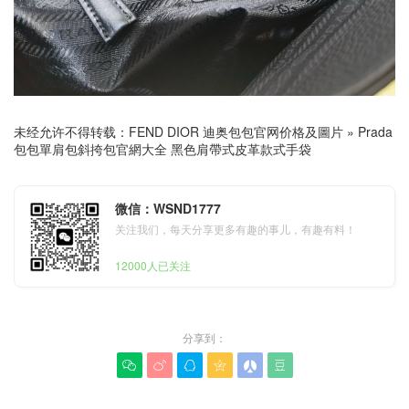
未经允许不得转载：
FEND DIOR 迪奥包包官网价格及圖片
»
Prada
包包單肩包斜挎包官網大全 黑色肩帶式皮革款式手袋
微信：WSND1777
关注我们，每天分享更多有趣的事儿，有趣有料！
12000人已关注
分享到：





