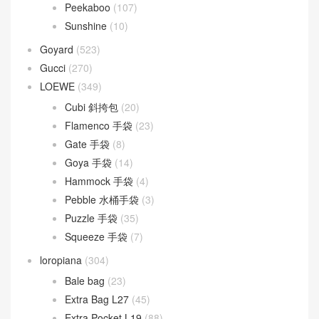
Peekaboo
(107)
Sunshine
(10)
Goyard
(523)
Gucci
(270)
LOEWE
(349)
Cubi 斜挎包
(20)
Flamenco 手袋
(23)
Gate 手袋
(8)
Goya 手袋
(14)
Hammock 手袋
(4)
Pebble 水桶手袋
(3)
Puzzle 手袋
(35)
Squeeze 手袋
(7)
loropiana
(304)
Bale bag
(23)
Extra Bag L27
(45)
Extra Pocket L19
(88)