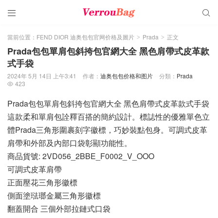


當前位置：
FEND DIOR 迪奥包包官网价格及圖片
Prada
正文
>
>
Prada包包單肩包斜挎包官網大全 黑色肩帶式皮革款
式手袋
2024年 5月 14日 上午3:41
作者：
迪奥包包价格和图片
分類：
Prada
423

Prada包包單肩包斜挎包官網大全 黑色肩帶式皮革款式手袋
這款柔和單肩包詮釋百搭的簡約設計。標誌性的優雅單色立
體Prada三角形圍裹刻字徽標，巧妙裝點包身。可調式皮革
肩帶和外部及內部口袋彰顯功能性。
商品貨號: 2VD056_2BBE_F0002_V_OOO
可調式皮革肩帶
正面壓花三角形徽標
側面塗琺瑯金屬三角形徽標
翻蓋開合 三個外部拉鏈式口袋