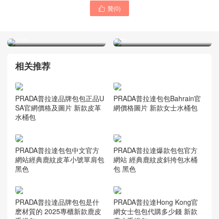
贊(
0
)

Prada包包是高奢還是頂奢
Singapore Prada包包新款
Brique Saffiano皮革手袋斜
斜挎包代購專賣店售價多少
挎包
錢
相关推荐
PRADA普拉達品牌包包正品U
PRADA普拉達包包Bahrain官
SA官網價格及圖片 新款皮革
網價格圖片 新款女士水桶包
水桶包
PRADA普拉達包包中文官方
PRADA普拉達爆款包包官方
網站經典鹿紋皮革小號單肩包
網站 經典鹿紋皮斜挎包水桶
黑色
包 黑色
PRADA普拉達品牌包包是什
PRADA普拉達Hong Kong官
麽材質的 2025專櫃新款鹿皮
網女士包包代購多少錢 新款