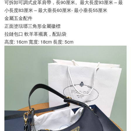
可拆卸可調式皮革肩帶，長90厘米。最大長度93厘米 – 最
小長度83厘米 – 最大垂長60厘米- 最小垂長55厘米
金屬五金配件
正面塗琺瑯三角形金屬徽標
拉鏈包口 軟羊革襯裏，配貼袋
高度: 16cm 寬度: 18cm 長度: 5cm