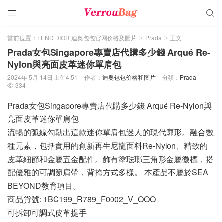


當前位置：
FEND DIOR 迪奥包包官网价格及圖片
Prada
正文
>
>
Prada女包Singapore專賣店代購多少錢 Arqué Re-
Nylon與亮面皮革迷你單肩包
2024年 5月 14日 上午4:51
作者：
迪奥包包价格和图片
分類：
Prada
334

Prada女包Singapore專賣店代購多少錢 Arqué Re-Nylon與
亮面皮革迷你單肩包
流暢的弧線勾勒出這款迷你單肩包迷人的現代廓形。融合數
種元素，包括實用的創新再生尼龍面料Re-Nylon、精致的
皮革細節和金屬五金配件。飾有塗琺瑯三角形金屬徽標，搭
配優雅的可調節肩帶，背挎方式多樣。 本產品不屬於SEA
BEYOND教育項目。
商品貨號: 1BC199_R789_F0002_V_OOO
可拆卸可調式皮革提手