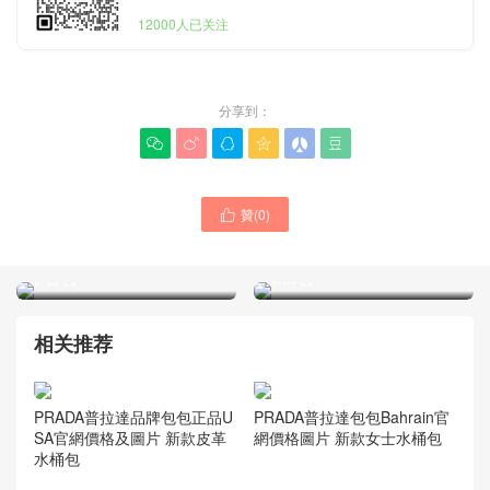
12000人已关注
分享到：






贊(
0
)

Prada女包專櫃新品黑色
Prada女包新款官方網站
Arqué Re-Nylon與亮面皮革
Moon系列 加襯軟羊革手袋
單肩包
手提包
相关推荐
PRADA普拉達品牌包包正品U
PRADA普拉達包包Bahrain官
SA官網價格及圖片 新款皮革
網價格圖片 新款女士水桶包
水桶包