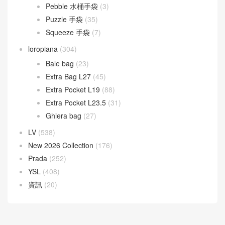
Pebble 水桶手袋
(3)
Puzzle 手袋
(35)
Squeeze 手袋
(7)
loropiana
(304)
Bale bag
(23)
Extra Bag L27
(45)
Extra Pocket L19
(88)
Extra Pocket L23.5
(31)
Ghiera bag
(27)
LV
(538)
New 2026 Collection
(176)
Prada
(252)
YSL
(408)
資訊
(20)