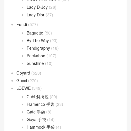
Lady D-Joy
(26)
Lady Dior
(37)
Fendi
(577)
Baguette
(50)
By The Way
(23)
Fendigraphy
(18)
Peekaboo
(107)
Sunshine
(10)
Goyard
(523)
Gucci
(270)
LOEWE
(349)
Cubi 斜挎包
(20)
Flamenco 手袋
(23)
Gate 手袋
(8)
Goya 手袋
(14)
Hammock 手袋
(4)