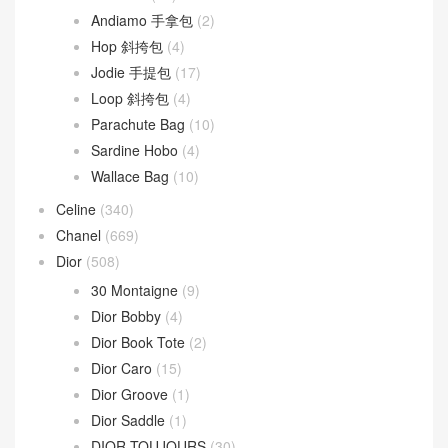
Andiamo 手拿包
(2)
Hop 斜挎包
(4)
Jodie 手提包
(17)
Loop 斜挎包
(4)
Parachute Bag
(10)
Sardine Hobo
(4)
Wallace Bag
(10)
Celine
(340)
Chanel
(669)
Dior
(508)
30 Montaigne
(9)
Dior Bobby
(4)
Dior Book Tote
(2)
Dior Caro
(15)
Dior Groove
(1)
Dior Saddle
(1)
DIOR TOUJOURS
(30)