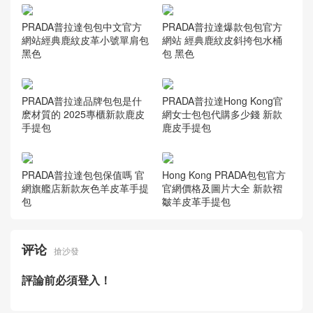
PRADA普拉達包包中文官方
PRADA普拉達爆款包包官方
網站經典鹿紋皮革小號單肩包
網站 經典鹿紋皮斜挎包水桶
黑色
包 黑色
PRADA普拉達品牌包包是什
PRADA普拉達Hong Kong官
麽材質的 2025專櫃新款鹿皮
網女士包包代購多少錢 新款
手提包
鹿皮手提包
PRADA普拉達包包保值嗎 官
Hong Kong PRADA包包官方
網旗艦店新款灰色羊皮革手提
官網價格及圖片大全 新款褶
包
皺羊皮革手提包
评论
搶沙發
評論前必須登入！