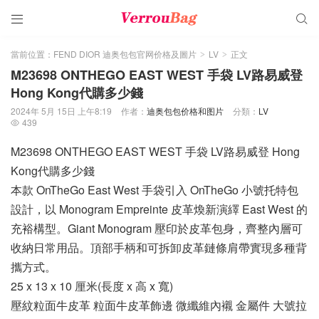


當前位置：
FEND DIOR 迪奥包包官网价格及圖片
LV
正文
>
>
M23698 ONTHEGO EAST WEST 手袋 LV路易威登
Hong Kong代購多少錢
2024年 5月 15日 上午8:19
作者：
迪奥包包价格和图片
分類：
LV
439

M23698 ONTHEGO EAST WEST 手袋 LV路易威登 Hong
Kong代購多少錢
本款 OnTheGo East West 手袋引入 OnTheGo 小號托特包
設計，以 Monogram Empreinte 皮革煥新演繹 East West 的
充裕構型。Giant Monogram 壓印於皮革包身，齊整內層可
收納日常用品。頂部手柄和可拆卸皮革鏈條肩帶實現多種背
攜方式。
25 x 13 x 10 厘米(長度 x 高 x 寬)
壓紋粒面牛皮革 粒面牛皮革飾邊 微纖維內襯 金屬件 大號拉