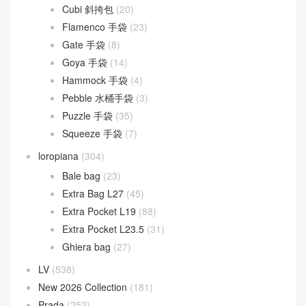
Cubi 斜挎包
(20)
Flamenco 手袋
(23)
Gate 手袋
(8)
Goya 手袋
(14)
Hammock 手袋
(4)
Pebble 水桶手袋
(3)
Puzzle 手袋
(35)
Squeeze 手袋
(7)
loropiana
(304)
Bale bag
(23)
Extra Bag L27
(45)
Extra Pocket L19
(88)
Extra Pocket L23.5
(31)
Ghiera bag
(27)
LV
(538)
New 2026 Collection
(181)
Prada
(252)