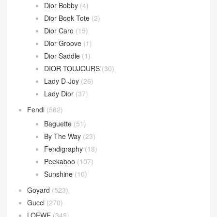
Dior Bobby
(4)
Dior Book Tote
(2)
Dior Caro
(15)
Dior Groove
(1)
Dior Saddle
(1)
DIOR TOUJOURS
(30)
Lady D-Joy
(26)
Lady Dior
(37)
Fendi
(582)
Baguette
(51)
By The Way
(23)
Fendigraphy
(18)
Peekaboo
(107)
Sunshine
(10)
Goyard
(523)
Gucci
(270)
LOEWE
(349)