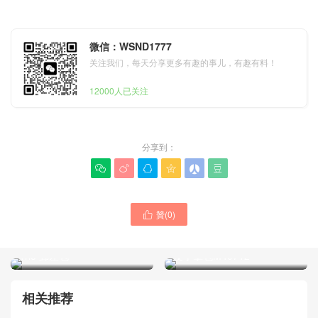
微信：WSND1777
关注我们，每天分享更多有趣的事儿，有趣有料！
12000人已关注
分享到：






贊(
0
)

LOUIS VUITTON2024男士
San Francisco USA LV專賣
新款系列旗艦店M69443
店老花Monogram帆布小牛
Trio 郵差包
皮手拿包M40712
相关推荐