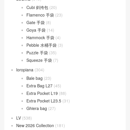
Cubi 斜挎包
(20)
Flamenco 手袋
(23)
Gate 手袋
(8)
Goya 手袋
(14)
Hammock 手袋
(4)
Pebble 水桶手袋
(3)
Puzzle 手袋
(35)
Squeeze 手袋
(7)
loropiana
(304)
Bale bag
(23)
Extra Bag L27
(45)
Extra Pocket L19
(88)
Extra Pocket L23.5
(31)
Ghiera bag
(27)
LV
(538)
New 2026 Collection
(181)