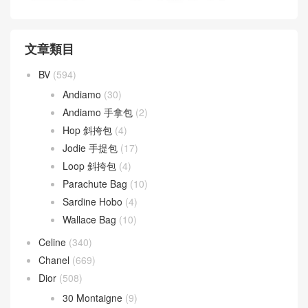
文章類目
BV
(594)
Andiamo
(30)
Andiamo 手拿包
(2)
Hop 斜挎包
(4)
Jodie 手提包
(17)
Loop 斜挎包
(4)
Parachute Bag
(10)
Sardine Hobo
(4)
Wallace Bag
(10)
Celine
(340)
Chanel
(669)
Dior
(508)
30 Montaigne
(9)