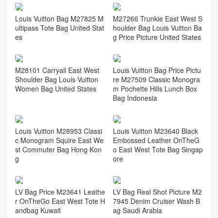
Louis Vuitton Bag M27825 M
M27266 Trunkie East West S
ultipass Tote Bag United Stat
houlder Bag Louis Vuitton Ba
es
g Price Picture United States
M28101 Carryall East West
Louis Vuitton Bag Price Pictu
Shoulder Bag Louis Vuitton
re M27509 Classic Monogra
Women Bag United States
m Pochette Hills Lunch Box
Bag Indonesia
Louis Vuitton M28953 Classi
Louis Vuitton M23640 Black
c Monogram Squire East We
Embossed Leather OnTheG
st Commuter Bag Hong Kon
o East West Tote Bag Singap
g
ore
LV Bag Price M23641 Leathe
LV Bag Real Shot Picture M2
r OnTheGo East West Tote H
7945 Denim Cruiser Wash B
andbag Kuwait
ag Saudi Arabia