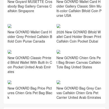
New Goyard MUSETTE Cros
New GOYARD Wallet Card H
sbody Bag Gallery Canvas C
older Gallery Classic Slim Mu
alfskin Singapore
lti-color Calfskin Bifold Coin P
urse USA
New GOYARD Wallet Card H
2026 New GOYARD Bifold W
older Grey Printed Calfskin B
allet Card Holder Brown Print
ifold Coin Purse Canada
Calfskin Coin Pocket Dubai
New GOYARD Classic Printe
New GOYARD Chien Gris Pe
d Bifold Wallet With Built-In C
t Bag Brown Canvas Calfskin
oin Pocket United Arab Emir
Tote Bag United States
ates
New GOYARD Bag Price Pict
New GOYARD Bag Grey Can
ures Chien Gris Pet Bag Blac
vas Calfskin Chien Gris Pet
k
Carrier United Arab Emirates