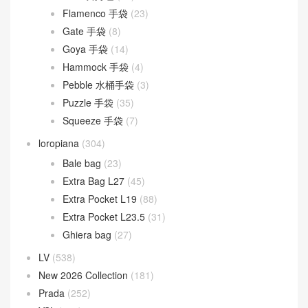
Flamenco 手袋
(23)
Gate 手袋
(8)
Goya 手袋
(14)
Hammock 手袋
(4)
Pebble 水桶手袋
(3)
Puzzle 手袋
(35)
Squeeze 手袋
(7)
loropiana
(304)
Bale bag
(23)
Extra Bag L27
(45)
Extra Pocket L19
(88)
Extra Pocket L23.5
(31)
Ghiera bag
(27)
LV
(538)
New 2026 Collection
(181)
Prada
(252)