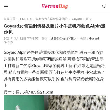


當前位置：
FEND DIOR 迪奥包包官网价格及圖片
Goyard
正文
>
>
Goyard女包官網價格及圖片小牛皮帆布藍色Alpin迷
你包
2024年 3月 12日 下午8:57
作者：
迪奥包包价格和图片
分類：
Goyard
415

Goyard Alpin迷你包 註重模塊化和多功能性 設有一組巧妙
的掛鉤和兩條可拆卸和可調節的肩帶 可變換不同的背法 手
工打造新二代 以Goyard秉承的傳統工藝 在細節之處盡顯巧
思 精心放置的一些金屬環 匠心打造的牛皮手柄 使它成為了
具有實用的多功能包 既可以手拎 也能夠肩背或者斜跨在身
上
尺寸：長8.5寬18.5高21.5cm