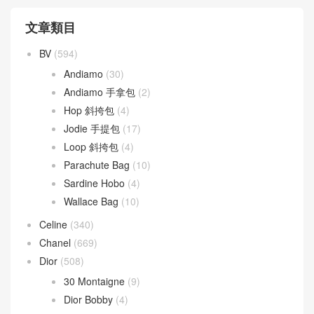
文章類目
BV
(594)
Andiamo
(30)
Andiamo 手拿包
(2)
Hop 斜挎包
(4)
Jodie 手提包
(17)
Loop 斜挎包
(4)
Parachute Bag
(10)
Sardine Hobo
(4)
Wallace Bag
(10)
Celine
(340)
Chanel
(669)
Dior
(508)
30 Montaigne
(9)
Dior Bobby
(4)