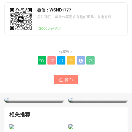
微信：WSND1777
关注我们，每天分享更多有趣的事儿，有趣有料！
12000人已关注
分享到：






贊(
0
)

Goyard女包中國官方旗艦店
Goyard官網價格圖片大全
Alpin迷你包價格及圖片款式
Anjou 迷你包小牛皮帆布
相关推荐