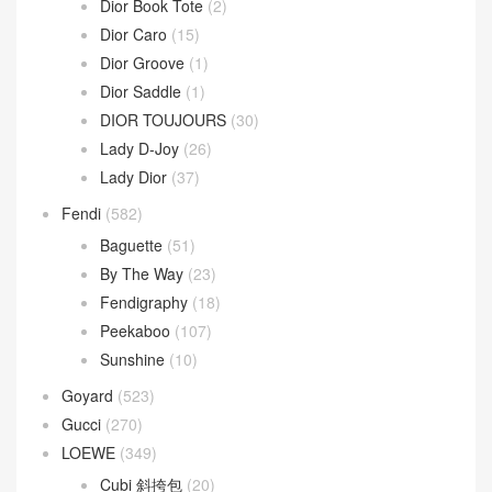
Dior Book Tote
(2)
Dior Caro
(15)
Dior Groove
(1)
Dior Saddle
(1)
DIOR TOUJOURS
(30)
Lady D-Joy
(26)
Lady Dior
(37)
Fendi
(582)
Baguette
(51)
By The Way
(23)
Fendigraphy
(18)
Peekaboo
(107)
Sunshine
(10)
Goyard
(523)
Gucci
(270)
LOEWE
(349)
Cubi 斜挎包
(20)