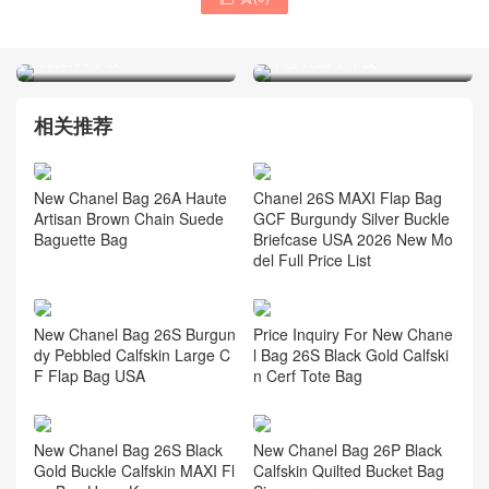
香奈兒包包Singapore官方
CHANEL女士包香港專櫃網
網站售價及圖片 經典款黑色
站價格及圖片查詢 22 雙肩
大號2.55手袋
背包 亮面小牛皮
相关推荐
New Chanel Bag 26A Haute
Chanel 26S MAXI Flap Bag
Artisan Brown Chain Suede
GCF Burgundy Silver Buckle
Baguette Bag
Briefcase USA 2026 New Mo
del Full Price List
New Chanel Bag 26S Burgun
Price Inquiry For New Chane
dy Pebbled Calfskin Large C
l Bag 26S Black Gold Calfski
F Flap Bag USA
n Cerf Tote Bag
New Chanel Bag 26S Black
New Chanel Bag 26P Black
Gold Buckle Calfskin MAXI Fl
Calfskin Quilted Bucket Bag