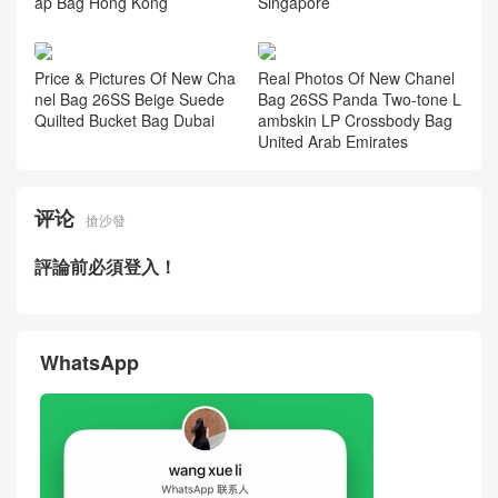
ap Bag Hong Kong
Singapore
Price & Pictures Of New Cha
Real Photos Of New Chanel
nel Bag 26SS Beige Suede
Bag 26SS Panda Two-tone L
Quilted Bucket Bag Dubai
ambskin LP Crossbody Bag
United Arab Emirates
评论
搶沙發
評論前必須登入！
WhatsApp