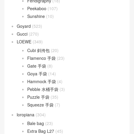
Fendigraphy
(18)
Peekaboo
(107)
Sunshine
(10)
Goyard
(523)
Gucci
(270)
LOEWE
(349)
Cubi 斜挎包
(20)
Flamenco 手袋
(23)
Gate 手袋
(8)
Goya 手袋
(14)
Hammock 手袋
(4)
Pebble 水桶手袋
(3)
Puzzle 手袋
(35)
Squeeze 手袋
(7)
loropiana
(304)
Bale bag
(23)
Extra Bag L27
(45)