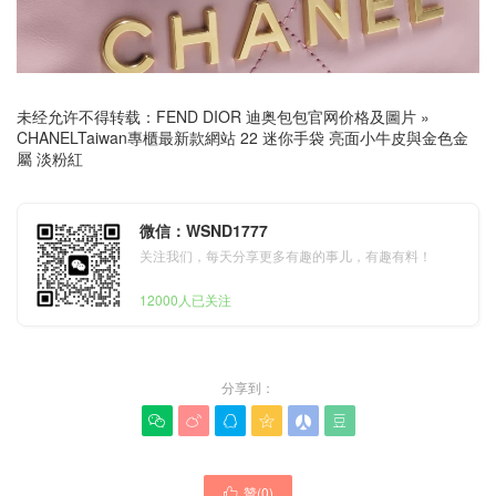
未经允许不得转载：
FEND DIOR 迪奥包包官网价格及圖片
»
CHANELTaiwan專櫃最新款網站 22 迷你手袋 亮面小牛皮與金色金
屬 淡粉紅
微信：WSND1777
关注我们，每天分享更多有趣的事儿，有趣有料！
12000人已关注
分享到：






贊(
0
)
