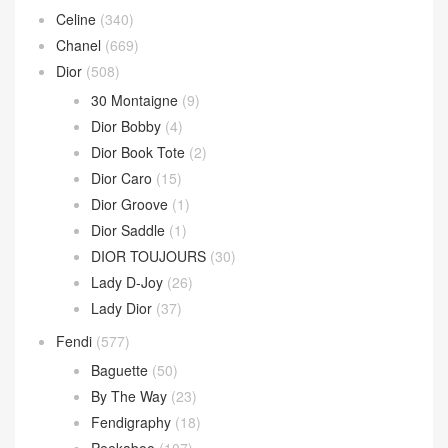
Andiamo 手拿包
(2)
Hop 斜挎包
(4)
Jodie 手提包
(17)
Loop 斜挎包
(4)
Parachute Bag
(10)
Sardine Hobo
(4)
Wallace Bag
(10)
Celine
(340)
Chanel
(669)
Dior
(508)
30 Montaigne
(9)
Dior Bobby
(4)
Dior Book Tote
(2)
Dior Caro
(15)
Dior Groove
(1)
Dior Saddle
(1)
DIOR TOUJOURS
(30)