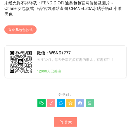
未经允许不得转载：
FEND DIOR 迪奥包包官网价格及圖片
»
Chanel女包款式 正品官方網站查詢 CHANEL23A水鉆手柄cf 小號
黑色
香奈儿包包款式
微信：WSND1777
关注我们，每天分享更多有趣的事儿，有趣有料！
12000人已关注
分享到：






贊(
0
)

Chanel女包 迪拜官方網站