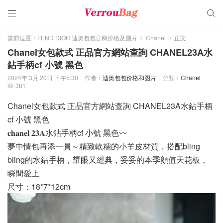


當前位置：
FEND DIOR 迪奥包包官网价格及圖片
Chanel
正文
>
>
Chanel女包款式 正品官方網站查詢 CHANEL23A水
鉆手柄cf 小號 黑色
2024年 3月 20日 下午5:30
作者：
迪奥包包价格和图片
分類：
Chanel
381

Chanel女包款式 正品官方網站查詢 CHANEL23A水鉆手柄
cf 小號 黑色
𝐜𝐡𝐚𝐧𝐞𝐥 𝟐𝟑𝐀水鉆手柄cf 小號 黑色〰️
夢中情包再添一員～精致軟糯的小羊皮材質，搭配bling
bling的水鉆手柄，耀眼又經典，妥妥的本季顏值天花板，
瞬間愛上
尺寸：18*7*12cm