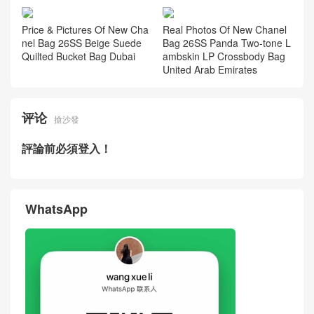
Price Inquiry For New Chane
New Chanel Bag 26S Burgun
l Bag 26S Black Gold Calfski
dy Pebbled Calfskin Large C
n Cerf Tote Bag
F Flap Bag USA
New Chanel Bag 26S Black
New Chanel Bag 26P Black
Gold Buckle Calfskin MAXI Fl
Calfskin Quilted Bucket Bag
ap Bag Hong Kong
Singapore
Price & Pictures Of New Cha
Real Photos Of New Chanel
nel Bag 26SS Beige Suede
Bag 26SS Panda Two-tone L
Quilted Bucket Bag Dubai
ambskin LP Crossbody Bag
United Arab Emirates
评论
搶沙發
評論前必須登入！