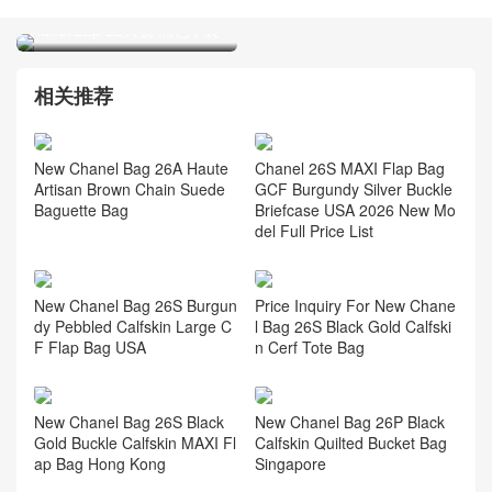
Hanel 22p 22大號 黑色手袋
Chanel 女包正品 Mini 24C
黑色手柄品牌的購買力怎麽
樣？
相关推荐
New Chanel Bag 26A Haute
Chanel 26S MAXI Flap Bag
Artisan Brown Chain Suede
GCF Burgundy Silver Buckle
Baguette Bag
Briefcase USA 2026 New Mo
del Full Price List