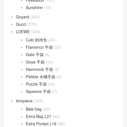
Lady D-Joy
(26)
Lady Dior
(37)
Fendi
(577)
Baguette
(50)
By The Way
(23)
Fendigraphy
(18)
Peekaboo
(107)
Sunshine
(10)
Goyard
(523)
Gucci
(270)
LOEWE
(349)
Cubi 斜挎包
(20)
Flamenco 手袋
(23)
Gate 手袋
(8)
Goya 手袋
(14)
Hammock 手袋
(4)