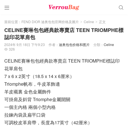


當前位置：
FEND DIOR 迪奥包包官网价格及圖片
Celine
正文
>
>
CELINE賽琳包包經典款專賣店 TEEN TRIOMPHE標
誌印花單肩包
2024年 9月 18日 下午9:23
作者：
迪奥包包价格和图片
分類：
Celine
326

CELINE賽琳包包經典款專賣店 TEEN TRIOMPHE標誌印
花單肩包
7 x 6 x 2英寸（18.5 x 14 x 6厘米）
Triomphe帆布，牛皮革飾邊
羊皮襯裏 金色金屬飾件
可掛肩及斜背 Triomphe金屬開關
一個主內格 兩個小型內格
拉鍊內袋及扁平口袋
可調校皮革肩帶，長度為17英寸（42厘米）