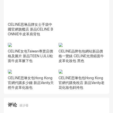
E BONNIE繫列新品黑色光滑
牛皮革雙肩包
CELINE標誌性包包Canada官
方網站售價大全 TEEN LULU
標誌印花斜挎包
CELINE思琳品牌女士手袋中
國官網旗艦店 新品CELINE B
ONNIE牛皮革肩背包
CELINE女包Taiwan專賣店價
CELINE品牌包包網站新品價
格及圖片 新品TEEN LULU粒
格一覽錶 CELINE光滑緞面牛
面牛皮革腋下包
皮革化妝包 黑色