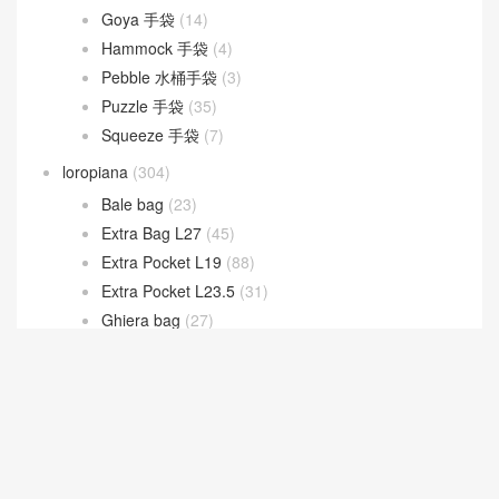
Goyard
(523)
Gucci
(270)
LOEWE
(349)
Cubi 斜挎包
(20)
Flamenco 手袋
(23)
Gate 手袋
(8)
Goya 手袋
(14)
Hammock 手袋
(4)
Pebble 水桶手袋
(3)
Puzzle 手袋
(35)
Squeeze 手袋
(7)
loropiana
(304)
Bale bag
(23)
Extra Bag L27
(45)
Extra Pocket L19
(88)
Extra Pocket L23.5
(31)