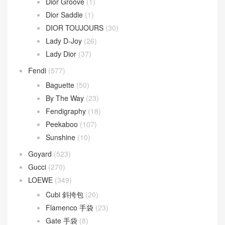
Chanel
(669)
Dior
(508)
30 Montaigne
(9)
Dior Bobby
(4)
Dior Book Tote
(2)
Dior Caro
(15)
Dior Groove
(1)
Dior Saddle
(1)
DIOR TOUJOURS
(30)
Lady D-Joy
(26)
Lady Dior
(37)
Fendi
(577)
Baguette
(50)
By The Way
(23)
Fendigraphy
(18)
Peekaboo
(107)
Sunshine
(10)