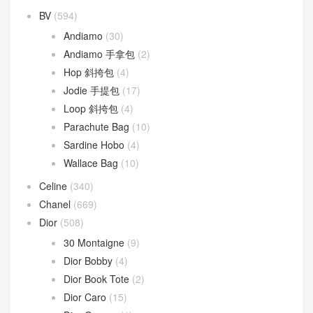
文章類目
BV
(594)
Andiamo
(30)
Andiamo 手拿包
(2)
Hop 斜挎包
(4)
Jodie 手提包
(17)
Loop 斜挎包
(4)
Parachute Bag
(10)
Sardine Hobo
(4)
Wallace Bag
(10)
Celine
(340)