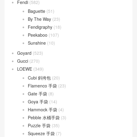
Fendi
(582)
Baguette
(51)
By The Way
(23)
Fendigraphy
(18)
Peekaboo
(107)
Sunshine
(10)
Goyard
(523)
Gucci
(270)
LOEWE
(349)
Cubi 斜挎包
(20)
Flamenco 手袋
(23)
Gate 手袋
(8)
Goya 手袋
(14)
Hammock 手袋
(4)
Pebble 水桶手袋
(3)
Puzzle 手袋
(35)
Squeeze 手袋
(7)