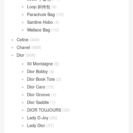
Loop 斜挎包
(4)
Parachute Bag
(10)
Sardine Hobo
(4)
Wallace Bag
(10)
Celine
(340)
Chanel
(669)
Dior
(508)
30 Montaigne
(9)
Dior Bobby
(4)
Dior Book Tote
(2)
Dior Caro
(15)
Dior Groove
(1)
Dior Saddle
(1)
DIOR TOUJOURS
(30)
Lady D-Joy
(26)
Lady Dior
(37)