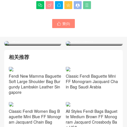






贊(
0
)

FENDI官方旗艦店官網新款
芬迪女士包官方圖片大全
Baguette Soft Trunk手袋FF
Nano Baguette吊飾 迷你棕
手機包
色布料吊飾包
相关推荐
Fendi New Mamma Baguette
Classic Fendi Baguette Mini
Soft Large Shoulder Bag Bur
FF Monogram Jacquard Cha
gundy Lambskin Leather Sin
in Bag Saudi Arabia
gapore
Classic Fendi Women Bag B
All Styles Fendi Bags Baguet
aguette Mini Blue FF Monogr
te Medium Brown FF Monog
am Jacquard Chain Bag
ram Jacquard Crossbody Ba