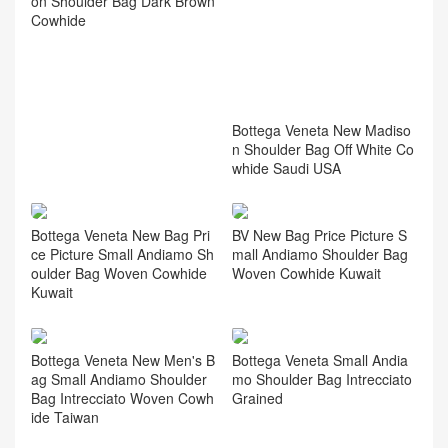
新品款式官網大全 小號保齡
站款式尺寸 新款迷你
球手袋
Cassette腰包
相关推荐
How To Distinguish True And
Bottega Veneta New Madiso
False Bottega Veneta Madis
n Shoulder Bag Off White Co
on Shoulder Bag Dark Brown
whide Saudi USA
Cowhide