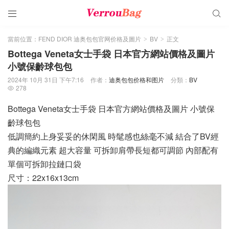


當前位置：
FEND DIOR 迪奥包包官网价格及圖片
BV
正文
>
>
Bottega Veneta女士手袋 日本官方網站價格及圖片
小號保齡球包包
2024年 10月 31日 下午7:16
作者：
迪奥包包价格和图片
分類：
BV
278

Bottega Veneta女士手袋 日本官方網站價格及圖片 小號保
齡球包包
低調簡約上身妥妥的休閑風 時髦感也絲毫不減 結合了BV經
典的編織元素 超大容量 可拆卸肩帶長短都可調節 內部配有
單個可拆卸拉鏈口袋
尺寸：22x16x13cm