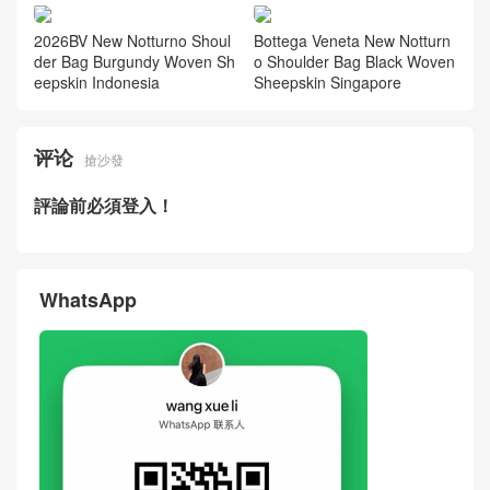
Bottega Veneta New Bag Pri
BV New Bag Price Picture S
ce Picture Small Andiamo Sh
mall Andiamo Shoulder Bag
oulder Bag Woven Cowhide
Woven Cowhide Kuwait
Kuwait
Bottega Veneta New Men's B
Bottega Veneta Small Andia
ag Small Andiamo Shoulder
mo Shoulder Bag Intrecciato
Bag Intrecciato Woven Cowh
Grained
ide Taiwan
2026BV New Notturno Shoul
Bottega Veneta New Notturn
der Bag Burgundy Woven Sh
o Shoulder Bag Black Woven
eepskin Indonesia
Sheepskin Singapore
评论
搶沙發
評論前必須登入！