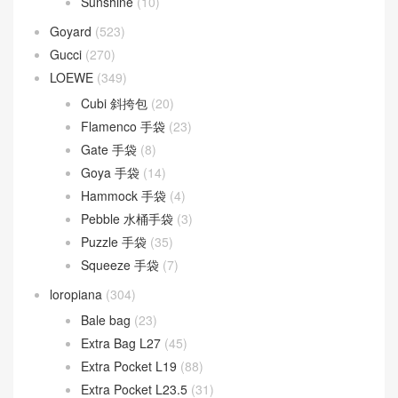
DIOR TOUJOURS
(30)
Lady D-Joy
(26)
Lady Dior
(37)
Fendi
(582)
Baguette
(51)
By The Way
(23)
Fendigraphy
(18)
Peekaboo
(107)
Sunshine
(10)
Goyard
(523)
Gucci
(270)
LOEWE
(349)
Cubi 斜挎包
(20)
Flamenco 手袋
(23)
Gate 手袋
(8)
Goya 手袋
(14)
Hammock 手袋
(4)