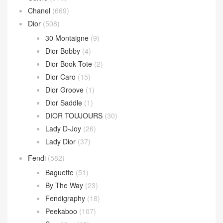
Andiamo 手拿包
(2)
Hop 斜挎包
(4)
Jodie 手提包
(17)
Loop 斜挎包
(4)
Parachute Bag
(10)
Sardine Hobo
(4)
Wallace Bag
(10)
Celine
(340)
Chanel
(669)
Dior
(508)
30 Montaigne
(9)
Dior Bobby
(4)
Dior Book Tote
(2)
Dior Caro
(15)
Dior Groove
(1)
Dior Saddle
(1)