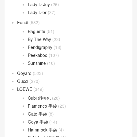
Lady D-Joy
(26)
Lady Dior
(37)
Fendi
(582)
Baguette
(51)
By The Way
(23)
Fendigraphy
(18)
Peekaboo
(107)
Sunshine
(10)
Goyard
(523)
Gucci
(270)
LOEWE
(349)
Cubi 斜挎包
(20)
Flamenco 手袋
(23)
Gate 手袋
(8)
Goya 手袋
(14)
Hammock 手袋
(4)