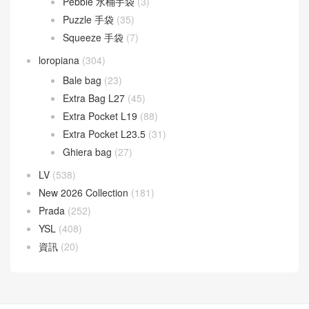
Pebble 水桶手袋
(3)
Puzzle 手袋
(35)
Squeeze 手袋
(7)
loropiana
(304)
Bale bag
(23)
Extra Bag L27
(45)
Extra Pocket L19
(88)
Extra Pocket L23.5
(31)
Ghiera bag
(27)
LV
(538)
New 2026 Collection
(181)
Prada
(252)
YSL
(408)
資訊
(20)