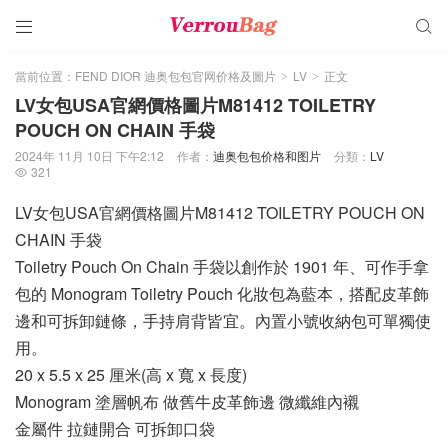


當前位置：
FEND DIOR 迪奥包包官网价格及圖片
LV
正文
>
>
LV女包USA官網價格圖片M81412 TOILETRY
POUCH ON CHAIN 手袋
2024年 11月 10日 下午2:12
作者：
迪奥包包价格和图片
分類：
LV
321

LV女包USA官網價格圖片M81412 TOILETRY POUCH ON
CHAIN 手袋
Toiletry Pouch On Chain 手袋以創作於 1901 年、可作手拿
包的 Monogram Toiletry Pouch 化妝包為藍本，搭配皮革飾
邊和可拆卸鏈條，手持肩背皆宜。內置小號收納包可單獨使
用。
20 x 5.5 x 25 厘米(高 x 寬 x 長度)
Monogram 塗層帆布 做舊牛皮革飾邊 微纖維內襯
金屬件 拉鏈開合 可拆卸口袋