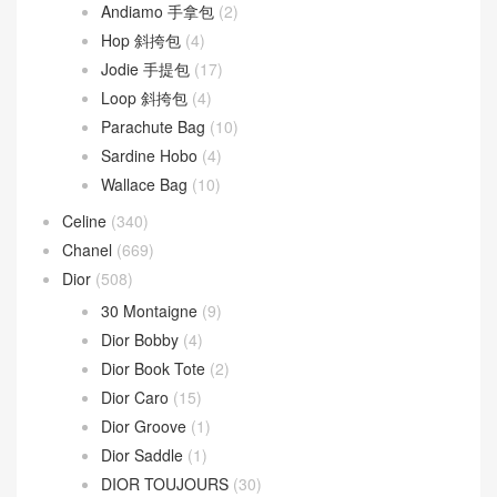
Andiamo 手拿包
(2)
Hop 斜挎包
(4)
Jodie 手提包
(17)
Loop 斜挎包
(4)
Parachute Bag
(10)
Sardine Hobo
(4)
Wallace Bag
(10)
Celine
(340)
Chanel
(669)
Dior
(508)
30 Montaigne
(9)
Dior Bobby
(4)
Dior Book Tote
(2)
Dior Caro
(15)
Dior Groove
(1)
Dior Saddle
(1)
DIOR TOUJOURS
(30)