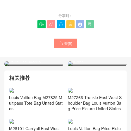
分享到：






贊(
0
)

M46037 LV包包USA官網代
LOUIS VUITTON品牌包包官
購多少錢 POCHE
方網站價格一覽表M47544
TOILETTE 盥洗袋
盥洗袋
相关推荐
Louis Vuitton Bag M27825 M
M27266 Trunkie East West S
ultipass Tote Bag United Stat
houlder Bag Louis Vuitton Ba
es
g Price Picture United States
M28101 Carryall East West
Louis Vuitton Bag Price Pictu