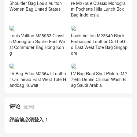
Shoulder Bag Louis Vuitton
re M27509 Classic Monogra
Women Bag United States
m Pochette Hills Lunch Box
Bag Indonesia
Louis Vuitton M28953 Classi
Louis Vuitton M23640 Black
c Monogram Squire East We
Embossed Leather OnTheG
st Commuter Bag Hong Kon
o East West Tote Bag Singap
g
ore
LV Bag Price M23641 Leathe
LV Bag Real Shot Picture M2
r OnTheGo East West Tote H
7945 Denim Cruiser Wash B
andbag Kuwait
ag Saudi Arabia
评论
搶沙發
評論前必須登入！