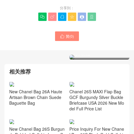
分享到：






贊(
0
)
香奈兒CHANEL包包Dubai

Canada CHANEL包包官網
官網最新款式 方胖子 Flap粗
價格圖片 Flap小號黑色 口蓋
鏈手柄包
包手柄包
相关推荐
New Chanel Bag 26A Haute
Chanel 26S MAXI Flap Bag
Artisan Brown Chain Suede
GCF Burgundy Silver Buckle
Baguette Bag
Briefcase USA 2026 New Mo
del Full Price List
New Chanel Bag 26S Burgun
Price Inquiry For New Chane