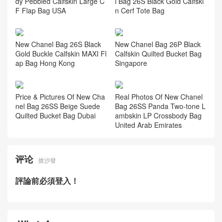
dy Pebbled Calfskin Large C
l Bag 26S Black Gold Calfski
F Flap Bag USA
n Cerf Tote Bag
New Chanel Bag 26S Black
New Chanel Bag 26P Black
Gold Buckle Calfskin MAXI Fl
Calfskin Quilted Bucket Bag
ap Bag Hong Kong
Singapore
Price & Pictures Of New Cha
Real Photos Of New Chanel
nel Bag 26SS Beige Suede
Bag 26SS Panda Two-tone L
Quilted Bucket Bag Dubai
ambskin LP Crossbody Bag
United Arab Emirates
评论
搶沙發
評論前必須登入！