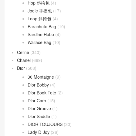
Hop 斜挎包
(4)
Jodie 手提包
(17)
Loop 斜挎包
(4)
Parachute Bag
(10)
Sardine Hobo
(4)
Wallace Bag
(10)
Celine
(340)
Chanel
(669)
Dior
(508)
30 Montaigne
(9)
Dior Bobby
(4)
Dior Book Tote
(2)
Dior Caro
(15)
Dior Groove
(1)
Dior Saddle
(1)
DIOR TOUJOURS
(30)
Lady D-Joy
(26)