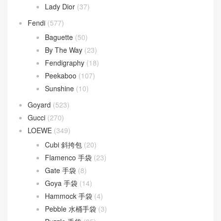
Lady Dior
(37)
Fendi
(577)
Baguette
(50)
By The Way
(23)
Fendigraphy
(18)
Peekaboo
(107)
Sunshine
(10)
Goyard
(523)
Gucci
(270)
LOEWE
(349)
Cubi 斜挎包
(20)
Flamenco 手袋
(23)
Gate 手袋
(8)
Goya 手袋
(14)
Hammock 手袋
(4)
Pebble 水桶手袋
(3)