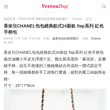


當前位置：
FEND DIOR 迪奥包包官网价格及圖片
Chanel
正文
>
>
香奈兒CHANEL包包經典款式24新款 flap系列 紅色
手柄包
2024年 11月 13日 下午4:44
作者：
迪奥包包价格和图片
分類：
Chanel
290

香奈兒CHANEL包包經典款式24新款 flap系列 紅色手柄包
拋光油蠟小羊皮光澤感十足。難出新高度的「麻花狀」金屬
鏈手柄，由互不相連的三條鏈條組合而成的一體式固定手
柄，每一節鏈條都有手工倒角打磨過，絕對的重工純銅厚金
鏈~
尺寸：25*17*8cm