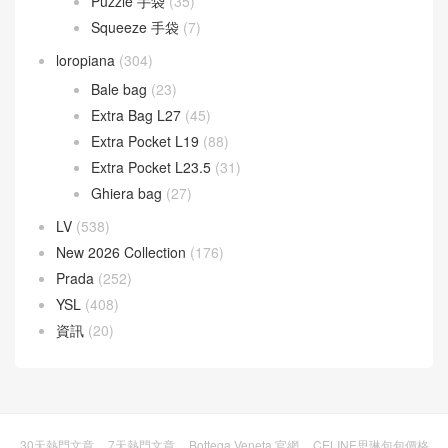
Puzzle 手袋
(35)
Squeeze 手袋
(7)
loropiana
(304)
Bale bag
(23)
Extra Bag L27
(45)
Extra Pocket L19
(88)
Extra Pocket L23.5
(31)
Ghiera bag
(27)
LV
(538)
New 2026 Collection
(176)
Prada
(252)
YSL
(408)
資訊
(20)
30天熱門文章
7天熱門文章
Bottega Veneta 官網
CELINE思琳包包價格