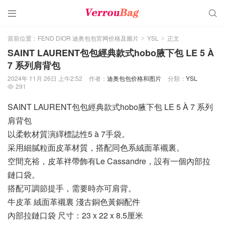


當前位置：
FEND DIOR 迪奥包包官网价格及圖片
YSL
正文
>
>
SAINT LAURENT包包經典款式hobo腋下包 LE 5 À
7 系列肩背包
2024年 11月 26日 上午2:52
作者：
迪奥包包价格和图片
分類：
YSL
291

SAINT LAURENT包包經典款式hobo腋下包 LE 5 À 7 系列
肩背包
以柔軟材質演繹標誌性5 à 7手袋。
采用細膩粒面皮革材質，搭配同色系絨面革襯裏。
空間充裕，皮革袢帶飾有Le Cassandre，設有一個內部拉
鏈口袋。
搭配可調節提手，需要時亦可肩背。
牛皮革 絨面革襯裏 淺古銅色黃銅配件
內部拉鏈口袋 尺寸：23 x 22 x 8.5厘米