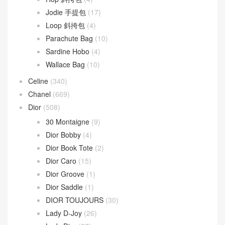
Jodie 手提包
(17)
Loop 斜挎包
(4)
Parachute Bag
(10)
Sardine Hobo
(4)
Wallace Bag
(10)
Celine
(340)
Chanel
(669)
Dior
(508)
30 Montaigne
(9)
Dior Bobby
(4)
Dior Book Tote
(2)
Dior Caro
(15)
Dior Groove
(1)
Dior Saddle
(1)
DIOR TOUJOURS
(30)
Lady D-Joy
(26)