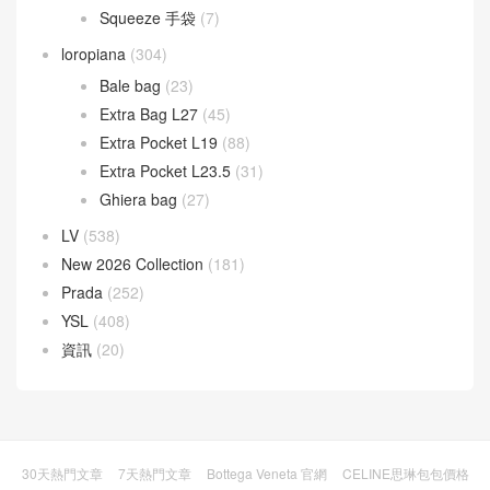
Squeeze 手袋
(7)
loropiana
(304)
Bale bag
(23)
Extra Bag L27
(45)
Extra Pocket L19
(88)
Extra Pocket L23.5
(31)
Ghiera bag
(27)
LV
(538)
New 2026 Collection
(181)
Prada
(252)
YSL
(408)
資訊
(20)
30天熱門文章
7天熱門文章
Bottega Veneta 官網
CELINE思琳包包價格