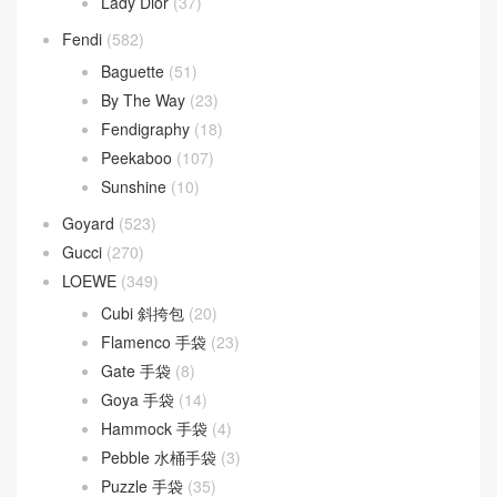
Lady Dior
(37)
Fendi
(582)
Baguette
(51)
By The Way
(23)
Fendigraphy
(18)
Peekaboo
(107)
Sunshine
(10)
Goyard
(523)
Gucci
(270)
LOEWE
(349)
Cubi 斜挎包
(20)
Flamenco 手袋
(23)
Gate 手袋
(8)
Goya 手袋
(14)
Hammock 手袋
(4)
Pebble 水桶手袋
(3)
Puzzle 手袋
(35)