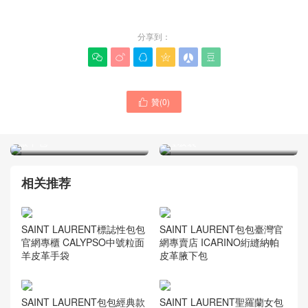
分享到：






SAINT LAURENT包包
贊(
0
)

United Arab Emirates官網
SAINT LAURENT聖羅蘭品
代購多少錢 LE 5 À 7 hobo
牌奢侈品包包 2024新款ysl
腋下包
垃圾袋
相关推荐
SAINT LAURENT標誌性包包
SAINT LAURENT包包臺灣官
官網專櫃 CALYPSO中號粒面
網專賣店 ICARINO絎縫納帕
羊皮革手袋
皮革腋下包
SAINT LAURENT包包經典款
SAINT LAURENT聖羅蘭女包