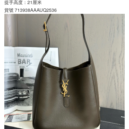
提手高度：21厘米
貨號 713938AAAUQ2536