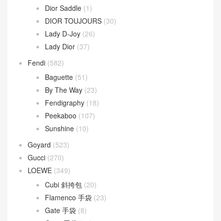
Dior Saddle
(1)
DIOR TOUJOURS
(30)
Lady D-Joy
(26)
Lady Dior
(37)
Fendi
(582)
Baguette
(51)
By The Way
(23)
Fendigraphy
(18)
Peekaboo
(107)
Sunshine
(10)
Goyard
(523)
Gucci
(270)
LOEWE
(349)
Cubi 斜挎包
(20)
Flamenco 手袋
(23)
Gate 手袋
(8)