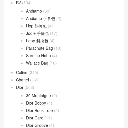
BV
(594)
Andiamo
(30)
Andiamo 手拿包
(2)
Hop 斜挎包
(4)
Jodie 手提包
(17)
Loop 斜挎包
(4)
Parachute Bag
(10)
Sardine Hobo
(4)
Wallace Bag
(10)
Celine
(340)
Chanel
(669)
Dior
(508)
30 Montaigne
(9)
Dior Bobby
(4)
Dior Book Tote
(2)
Dior Caro
(15)
Dior Groove
(1)