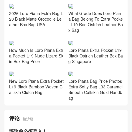
2026 Loro Piana Extra Bag L
What Grade Does Loro Pian
23 Black Matte Crocodile Le
a Bag Belong To Extra Pocke
ather Box Bag USA
t L19 Red Ostrich Leather Bo
x Bag
How Much Is Loro Piana Extr
Loro Piana Extra Pocket L19
a Pocket L19 Nude Lizard Sk
Black Ostrich Leather Box Ba
in Box Bag Price
g Singapore
New Loro Piana Extra Pocket
Loro Piana Bag Price Photos
L19 Black Bamboo Woven C
Extra Softy Bag L33 Caramel
alfskin Clutch Bag
Smooth Calfskin Gold Handb
ag
评论
搶沙發
評論前必須登入！