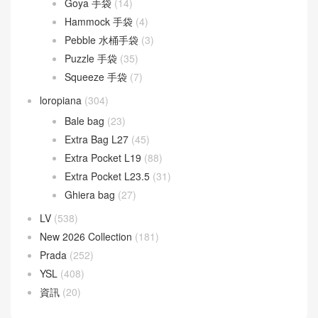
Goya 手袋
(14)
Hammock 手袋
(4)
Pebble 水桶手袋
(3)
Puzzle 手袋
(35)
Squeeze 手袋
(7)
loropiana
(304)
Bale bag
(23)
Extra Bag L27
(45)
Extra Pocket L19
(88)
Extra Pocket L23.5
(31)
Ghiera bag
(27)
LV
(538)
New 2026 Collection
(181)
Prada
(252)
YSL
(408)
資訊
(20)