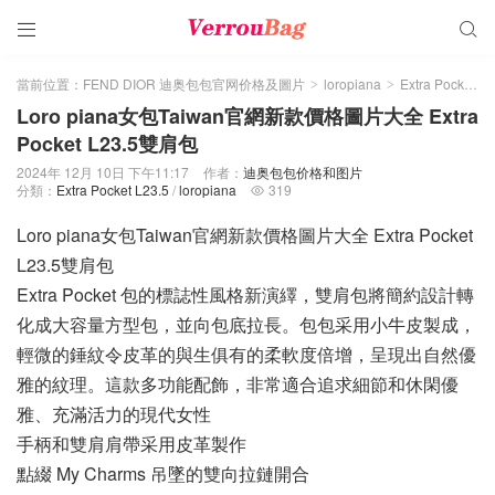


當前位置：
FEND DIOR 迪奥包包官网价格及圖片
loropiana
Extra Pocket L23.5
>
>
Loro piana女包Taiwan官網新款價格圖片大全 Extra
Pocket L23.5雙肩包
2024年 12月 10日 下午11:17
作者：
迪奥包包价格和图片
分類：
Extra Pocket L23.5
/
loropiana
319

Loro piana女包Taiwan官網新款價格圖片大全 Extra Pocket
L23.5雙肩包
Extra Pocket 包的標誌性風格新演繹，雙肩包將簡約設計轉
化成大容量方型包，並向包底拉長。包包采用小牛皮製成，
輕微的錘紋令皮革的與生俱有的柔軟度倍增，呈現出自然優
雅的紋理。這款多功能配飾，非常適合追求細節和休閑優
雅、充滿活力的現代女性
手柄和雙肩肩帶采用皮革製作
點綴 My Charms 吊墜的雙向拉鏈開合