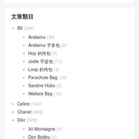
文章類目
BV
(594)
Andiamo
(30)
Andiamo 手拿包
(2)
Hop 斜挎包
(4)
Jodie 手提包
(17)
Loop 斜挎包
(4)
Parachute Bag
(10)
Sardine Hobo
(4)
Wallace Bag
(10)
Celine
(340)
Chanel
(669)
Dior
(508)
30 Montaigne
(9)
Dior Bobby
(4)