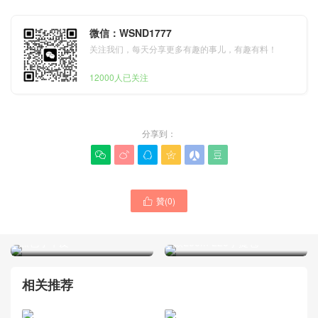
微信：WSND1777
关注我们，每天分享更多有趣的事儿，有趣有料！
12000人已关注
分享到：






贊(
0
)
Loro piana諾悠翩雅女士包

Loro piana諾悠翩雅女包
包官網新款 Loom L25手袋
Japan官網價格圖片大全 新
黑色小牛皮
款Loom L25手提包
相关推荐