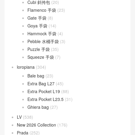
Cubi 斜挎包
(20)
Flamenco 手袋
(23)
Gate 手袋
(8)
Goya 手袋
(14)
Hammock 手袋
(4)
Pebble 水桶手袋
(3)
Puzzle 手袋
(35)
Squeeze 手袋
(7)
loropiana
(304)
Bale bag
(23)
Extra Bag L27
(45)
Extra Pocket L19
(88)
Extra Pocket L23.5
(31)
Ghiera bag
(27)
LV
(538)
New 2026 Collection
(176)
Prada
(252)