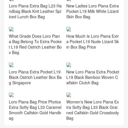
Loro Piana Extra Bag L23 Ha
New Ladies Loro Piana Extra
ndbag Black Knit Leather Spl
Pocket L19 Milk White Lizard
iced Lunch Box Bag
Skin Box Bag
What Grade Does Loro Pian
How Much Is Loro Piana Extr
a Bag Belong To Extra Pocke
a Pocket L19 Nude Lizard Sk
t L19 Red Ostrich Leather Bo
in Box Bag Price
x Bag
Loro Piana Extra Pocket L19
New Loro Piana Extra Pocket
Black Ostrich Leather Box Ba
L19 Black Bamboo Woven C
g Singapore
alfskin Clutch Bag
Loro Piana Bag Price Photos
Women's New Loro Piana Ex
Extra Softy Bag L33 Caramel
tra Softy Bag L33 Black Grai
Smooth Calfskin Gold Handb
ned Calfskin Gold Crossbody
ag
Bag