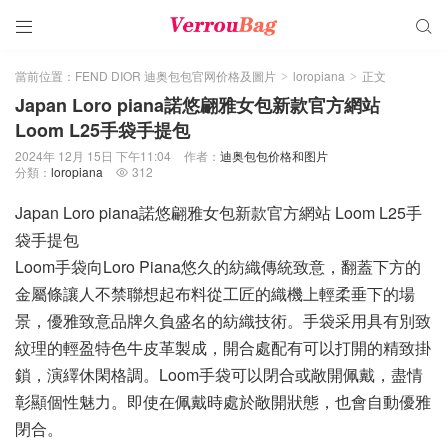


當前位置：
FEND DIOR 迪奥包包官网价格及圖片
loropiana
正文
>
>
Japan Loro piana諾悠翩雅女包新款官方網站
Loom L25手袋手提包
2024年 12月 15日 下午11:04
作者：
迪奥包包价格和图片
分類：
loropiana
312

Japan Loro piana諾悠翩雅女包新款官方網站 Loom L25手
袋手提包
Loom手袋向Loro Piana悠久的紡織傳統致意，翻蓋下方的
金屬條讓人不禁聯想起布料從工匠的織機上輕柔垂下的場
景，優雅致意品牌久負盛名的紡織技術。手袋采用具有別致
紋理的輕盈特色牛皮革製成，開合處配有可以打開的精致掛
鎖，演繹休閑格調。Loom手袋可以閉合或敞開佩戴，盡情
彰顯個性魅力。即使在佩戴時處於敞開狀態，也會自動優雅
閉合。