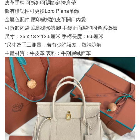
皮革手柄 可拆卸可調節斜挎肩帶
飾有標誌性可更換Loro Piana吊飾
金屬色配件 壓印徽標的皮革開口內袋
可拆卸內袋 底部環形護腳 手袋正面壓印同色系徽標
尺寸：25 x 18 x 12.5厘米 手柄長度：6.5厘米
*尺寸為手工測量，若有少許誤差，敬請諒解
主體材質：牛皮革 裏料：牛剖層絨面革