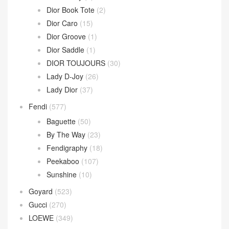
Dior Book Tote
(2)
Dior Caro
(15)
Dior Groove
(1)
Dior Saddle
(1)
DIOR TOUJOURS
(30)
Lady D-Joy
(26)
Lady Dior
(37)
Fendi
(577)
Baguette
(50)
By The Way
(23)
Fendigraphy
(18)
Peekaboo
(107)
Sunshine
(10)
Goyard
(523)
Gucci
(270)
LOEWE
(349)